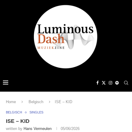
Home
Belgisch
ISE – KID
BELGISCH
SINGLES
ISE – KID
written by
Hans Vermeulen
05/06/2026