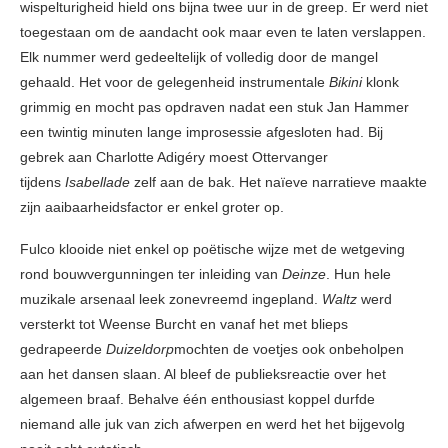
wispelturigheid hield ons bijna twee uur in de greep. Er werd niet
toegestaan om de aandacht ook maar even te laten verslappen.
Elk nummer werd gedeeltelijk of volledig door de mangel
gehaald. Het voor de gelegenheid instrumentale
Bikini
klonk
grimmig en mocht pas opdraven nadat een stuk Jan Hammer
een twintig minuten lange improsessie afgesloten had. Bij
gebrek aan Charlotte Adigéry moest Ottervanger
tijdens
Isabellade
zelf aan de bak. Het naïeve narratieve maakte
zijn aaibaarheidsfactor er enkel groter op.
Fulco klooide niet enkel op poëtische wijze met de wetgeving
rond bouwvergunningen ter inleiding van
Deinze
. Hun hele
muzikale arsenaal leek zonevreemd ingepland.
Waltz
werd
versterkt tot Weense Burcht en vanaf het met blieps
gedrapeerde
Duizeldorp
mochten de voetjes ook onbeholpen
aan het dansen slaan. Al bleef de publieksreactie over het
algemeen braaf. Behalve één enthousiast koppel durfde
niemand alle juk van zich afwerpen en werd het het bijgevolg