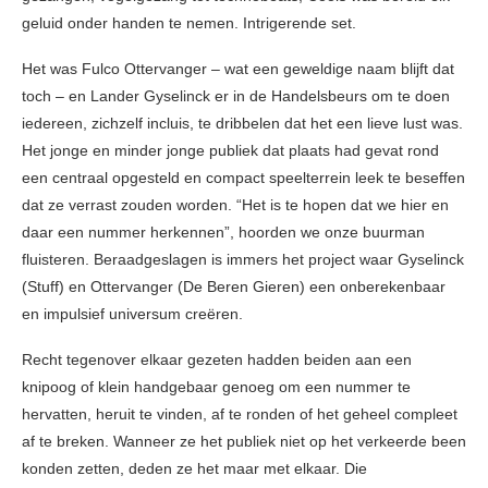
geluid onder handen te nemen. Intrigerende set.
Het was Fulco Ottervanger – wat een geweldige naam blijft dat
toch – en Lander Gyselinck er in de Handelsbeurs om te doen
iedereen, zichzelf incluis, te dribbelen dat het een lieve lust was.
Het jonge en minder jonge publiek dat plaats had gevat rond
een centraal opgesteld en compact speelterrein leek te beseffen
dat ze verrast zouden worden. “Het is te hopen dat we hier en
daar een nummer herkennen”, hoorden we onze buurman
fluisteren. Beraadgeslagen is immers het project waar Gyselinck
(Stuff) en Ottervanger (De Beren Gieren) een onberekenbaar
en impulsief universum creëren.
Recht tegenover elkaar gezeten hadden beiden aan een
knipoog of klein handgebaar genoeg om een nummer te
hervatten, heruit te vinden, af te ronden of het geheel compleet
af te breken. Wanneer ze het publiek niet op het verkeerde been
konden zetten, deden ze het maar met elkaar. Die