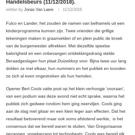
Handelsbeurs (11/12/2018).
written by
Jonas Van Laere
11/12/2018
Fulco en Lander, het zouden de namen van belhamels uit een
kinderprogramma kunnen zijn. Twee vrienden die grillige
tekeningen maken in graanvelden of en plein public de broek
van de burgemeester aftrekken. Met diezelfde speelse
balorigheid en een onbevangen ontdekkingsdrang stelde
Beraadgeslagen hun plaat
Duizeldorp
voor. Bijna twee uur lang
dolden ze met elkaar, hun nummers en het publiek en toonden
ze zich al even ongestreken als hun hemden.
Opener Bert Cools vatte post op het klein verhoogje ‘vooraan’,
van een podium was deze avond niet echt sprake, waarna het
publiek zich gedwee rondom hem ging neervlijen. Cools ging
aan de slag met gitaar en een klein leger aan effecten. Dat het
resultaat betoverend maar ook soms afstotend werkte, is het
consensus dat we bereid waren te sluiten. Van Gregoriaanse
gezangen, vogelgezang tot technobeats, Cools was bereid elk