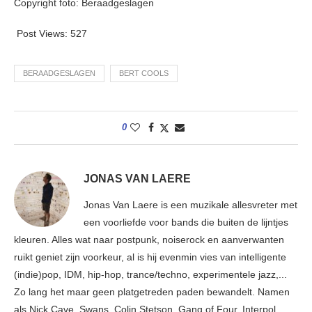
Copyright foto: Beraadgeslagen
Post Views:
527
BERAADGESLAGEN
BERT COOLS
0
JONAS VAN LAERE
Jonas Van Laere is een muzikale allesvreter met
een voorliefde voor bands die buiten de lijntjes
kleuren. Alles wat naar postpunk, noiserock en aanverwanten
ruikt geniet zijn voorkeur, al is hij evenmin vies van intelligente
(indie)pop, IDM, hip-hop, trance/techno, experimentele jazz,...
Zo lang het maar geen platgetreden paden bewandelt. Namen
als Nick Cave, Swans, Colin Stetson, Gang of Four, Interpol,