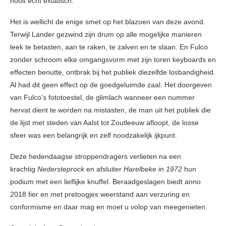
nooit echt extatisch.
Het is wellicht de enige smet op het blazoen van deze avond.
Terwijl Lander gezwind zijn drum op alle mogelijke manieren
leek te betasten, aan te raken, te zalven en te slaan. En Fulco
zonder schroom elke omgangsvorm met zijn toren keyboards en
effecten benutte, ontbrak bij het publiek diezelfde losbandigheid.
Al had dit geen effect op de goedgeluimde zaal. Het doorgeven
van Fulco’s fototoestel, de glimlach wanneer een nummer
hervat dient te worden na mistasten, de man uit het publiek die
de lijst met steden van Aalst tot Zoutleeuw afloopt, de losse
sfeer was een belangrijk en zelf noodzakelijk ijkpunt.
Deze hedendaagse stroppendragers verlieten na een
krachtig
Nedersteprock
en afsluiter
Harelbeke in 1972
hun
podium met een lieflijke knuffel. Beraadgeslagen biedt anno
2018 fier en met pretoogjes weerstand aan verzuring en
conformisme en daar mag en moet u volop van meegenieten.