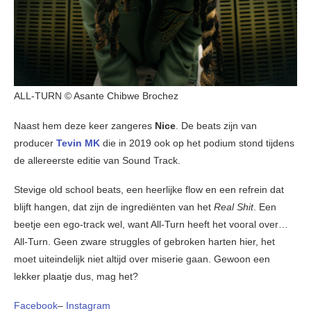
ALL-TURN © Asante Chibwe Brochez
Naast hem deze keer zangeres
Nice
. De beats zijn van
producer
Tevin MK
die in 2019 ook op het podium stond tijdens
de allereerste editie van Sound Track.
Stevige old school beats, een heerlijke flow en een refrein dat
blijft hangen, dat zijn de ingrediënten van het
Real Shit
. Een
beetje een ego-track wel, want All-Turn heeft het vooral over…
All-Turn. Geen zware struggles of gebroken harten hier, het
moet uiteindelijk niet altijd over miserie gaan. Gewoon een
lekker plaatje dus, mag het?
Facebook
–
Instagram