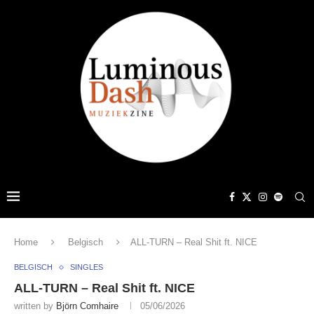
Home
Belgisch
ALL-TURN – Real Shit ft. NICE
BELGISCH
SINGLES
ALL-TURN – Real Shit ft. NICE
written by
Björn Comhaire
05/06/2026