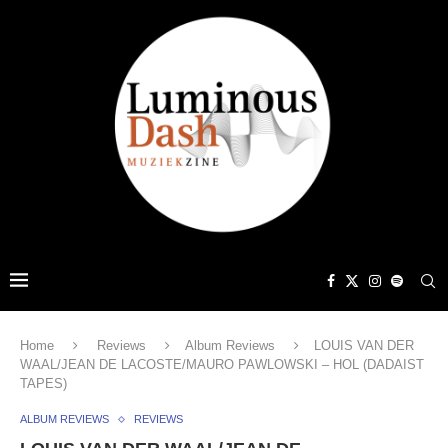
Home
Reviews
Album Reviews
LOUIS VAN DER
WAAL/JEAN DE LACOSTE/MAURO PAWLOWSKI – HOL (DADAIST
TAPES)
ALBUM REVIEWS
REVIEWS