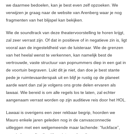
we daarmee bedoelen, kan je best even zelf opzoeken. We
verwijzen je graag naar de website van Arenberg waar je nog
fragmenten van het blijspel kan bekijken.
Wie de soundtrack van deze theatervoorstelling te horen krijgt,
zal zeer verrast zijn. Of dat in positieve of in negatieve zin is, ligt
vooral aan de ingesteldheid van de luisteraar. Wie de grenzen
van het heelal wenst te verkennen, kan namelijk best de
vertrouwde, vaste structuur van popnummers diep in een gat in
de voortuin begraven. Lukt dit je niet, dan doe je best stante
pede je ruimtevaarderspak uit en blijf je rustig op de planeet
aarde want dan zal je volgens ons grote delen ervaren als
lawaai. Wie bereid is om alle regels los te laten, zal echter
aangenaam verrast worden op zijn auditieve reis door het HOL.
Lawaai is overigens een zeer rekbaar begrip, hoorden we
Mauro enkele jaren geleden nog in de canvasconnectie
uitleggen met een welgemeende maar lachende: “fuckface”,