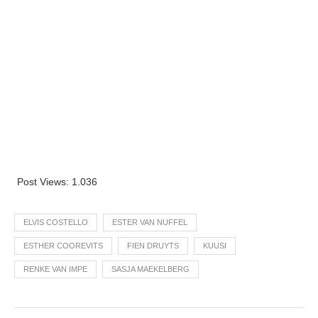
Post Views:
1.036
ELVIS COSTELLO
ESTER VAN NUFFEL
ESTHER COOREVITS
FIEN DRUYTS
KUUSI
RENKE VAN IMPE
SASJA MAEKELBERG