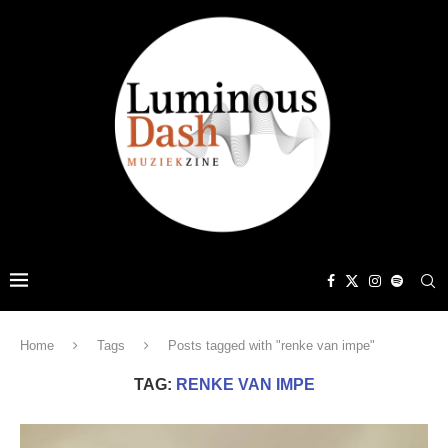
Home
Tags
Posts tagged with "renke van impe"
TAG:
RENKE VAN IMPE