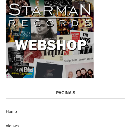
PAGINA’S
Home
nieuws