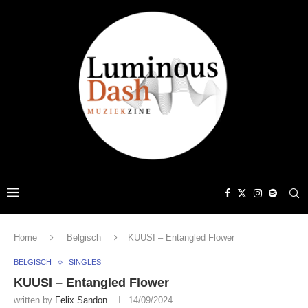
Home
Belgisch
KUUSI – Entangled Flower
BELGISCH
SINGLES
KUUSI – Entangled Flower
written by
Felix Sandon
14/09/2024