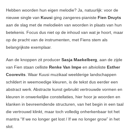
Hebben woorden hun eigen melodie? Ja, natuurlijk: voor de
nieuwe single van
Kuusi
ging zangeres-pianiste
Fien Druyts
aan de slag met de melodieën van woorden in plaats van hun
betekenis. Focus dus niet op de inhoud van wat je hoort, maar
op de pracht van de instrumenten, met Fiens stem als
belangrijkste exemplaar.
Aan de knoppen zit producer
Sasja Maekelberg
, aan de zijde
van Fien staan celliste
Renke Van Impe
en altvioliste
Esther
Coorevits
. Waar Kuusi muzikaal weelderige landschappen
schildert in weemoedige kleuren, is de tekst dus eerder een
abstract werk. Abstracte kunst gebruikt vertrouwde vormen en
kleuren in onwerkelijke constellaties, hier hoor je woorden en
klanken in bevreemdende structuren, van het begin in een taal
die vertrouwd klinkt, maar toch volledig onherkenbaar tot het
mantra “If we no longer get lost / If we no longer grow” in het
slot.