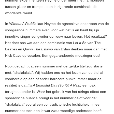
nummer experimenteert Heyme onder meer met harmonieën
tussen gitaar en trompet, een intrigerende combinatie die
wonderwel werkt.
In
Without A Paddle
laat Heyme de agressieve ondertoon van de
voorgaande nummers even voor wat het is en haalt hij zijn
innerlijke singer-songwriter opnieuw naar boven. Het resultaat?
Het doet ons wat aan een combinatie van
Let It Be
van The
Beatles en
Quinn The Eskimo
van Dylan denken maar dan met
Nick Cave op vocalen. Een gegarandeerde meezinger dus!
Nooit gedacht dat een nummer met dergelijke titel zou starten
met: “shalalalala”. Wij hadden ons na het lezen van de titel al
voorbereid op één of ander hardcore punknummer maar de
realiteit is dat
It’s A Beautiful Day (To Kill A Nazi)
een pak
terughoudender is. Waar het gebruik van het strings-effect een
sporadische nuance brengt in het nummer geldt voor de:
“shalalalala” vooral een contradictorische luchtigheid, in een
nummer dat toch een ietwat zwaarmoedige ondertoon heeft.