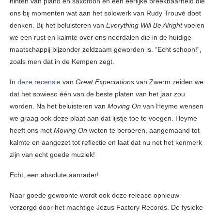
hinten van piano en saxofoon en een eerlijke breekbaarheid die
ons bij momenten wat aan het solowerk van Rudy Trouvé doet
denken. Bij het beluisteren van
Everything Will Be Alright
voelen
we een rust en kalmte over ons neerdalen die in de huidige
maatschappij bijzonder zeldzaam geworden is. “Echt schoon!”,
zoals men dat in de Kempen zegt.
In
deze recensie
van
Great Expectations
van Zwerm zeiden we
dat het sowieso één van de beste platen van het jaar zou
worden. Na het beluisteren van
Moving On
van Heyme wensen
we graag ook deze plaat aan dat lijstje toe te voegen. Heyme
heeft ons met
Moving On
weten te beroeren, aangemaand tot
kalmte en aangezet tot reflectie en laat dat nu net het kenmerk
zijn van echt goede muziek!
Echt, een absolute aanrader!
Naar goede gewoonte wordt ook deze release opnieuw
verzorgd door het machtige Jezus Factory Records. De fysieke