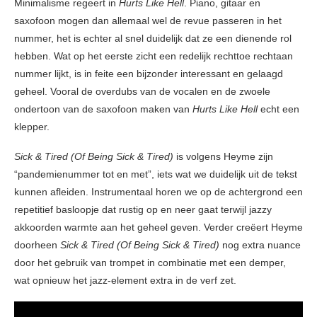
Minimalisme regeert in
Hurts Like Hell
. Piano, gitaar en
saxofoon mogen dan allemaal wel de revue passeren in het
nummer, het is echter al snel duidelijk dat ze een dienende rol
hebben. Wat op het eerste zicht een redelijk rechttoe rechtaan
nummer lijkt, is in feite een bijzonder interessant en gelaagd
geheel. Vooral de overdubs van de vocalen en de zwoele
ondertoon van de saxofoon maken van
Hurts Like Hell
echt een
klepper.
Sick & Tired (Of Being Sick & Tired)
is volgens Heyme zijn
“pandemienummer tot en met”, iets wat we duidelijk uit de tekst
kunnen afleiden. Instrumentaal horen we op de achtergrond een
repetitief basloopje dat rustig op en neer gaat terwijl jazzy
akkoorden warmte aan het geheel geven. Verder creëert Heyme
doorheen
Sick & Tired (Of Being Sick & Tired)
nog extra nuance
door het gebruik van trompet in combinatie met een demper,
wat opnieuw het jazz-element extra in de verf zet.