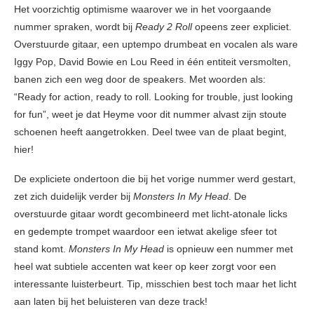
Het voorzichtig optimisme waarover we in het voorgaande
nummer spraken, wordt bij
Ready 2 Roll
opeens zeer expliciet.
Overstuurde gitaar, een uptempo drumbeat en vocalen als ware
Iggy Pop, David Bowie en Lou Reed in één entiteit versmolten,
banen zich een weg door de speakers. Met woorden als:
“Ready for action, ready to roll. Looking for trouble, just looking
for fun”, weet je dat Heyme voor dit nummer alvast zijn stoute
schoenen heeft aangetrokken. Deel twee van de plaat begint,
hier!
De expliciete ondertoon die bij het vorige nummer werd gestart,
zet zich duidelijk verder bij
Monsters In My Head
. De
overstuurde gitaar wordt gecombineerd met licht-atonale licks
en gedempte trompet waardoor een ietwat akelige sfeer tot
stand komt.
Monsters In My Head
is opnieuw een nummer met
heel wat subtiele accenten wat keer op keer zorgt voor een
interessante luisterbeurt. Tip, misschien best toch maar het licht
aan laten bij het beluisteren van deze track!