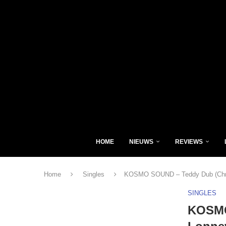
HOME
NIEUWS
REVIEWS
Home
Singles
KOSMO SOUND – Teddy Dub (Christ
SINGLES
KOSMO