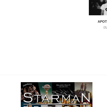
APOT
05