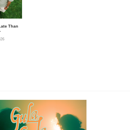
Late Than
ROOFTOP J – Out My Mind
CATBUG – Fluitekrui
r
The Level)
01/08/2026
026
31/07/2026