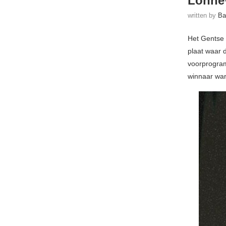
Lonnev
written by
Ba
Het Gentse 
plaat waar d
voorprogra
winnaar war