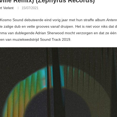
ille Remix) (Zephyrus Records)
rt Verlent
15/07/2021
Kosmo Sound debuteerde eind vorig jaar met hun straffe album
Anten
e zalige dub en vette grooves vanaf druipen. Het is niet voor niks dat di
mma van dublegende Adrian Sherwood mocht verzorgen en dat ze één
en van muziekwedstrijd Sound Track 2019.