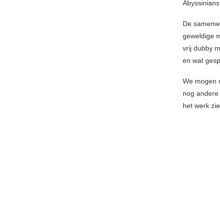
Abyssinians
De samenwer
geweldige m
vrij dubby 
en wat gesp
We mogen no
nog andere
het werk zie