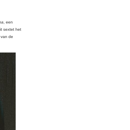
na
, een
t sextet het
 van de