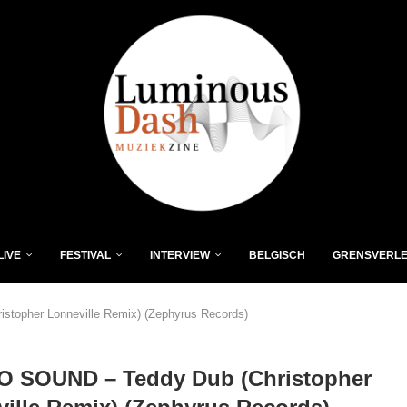
LIVE
FESTIVAL
INTERVIEW
BELGISCH
GRENSVERL
opher Lonneville Remix) (Zephyrus Records)
 SOUND – Teddy Dub (Christopher