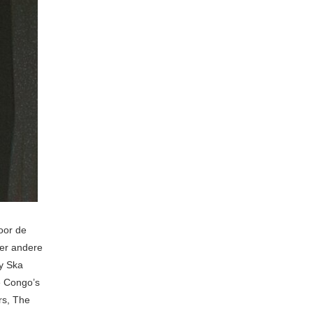
oor de
der andere
y Ska
e Congo’s
rs, The