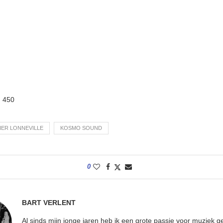
:
450
ER LONNEVILLE
KOSMO SOUND
0
BART VERLENT
Al sinds mijn jonge jaren heb ik een grote passie voor muziek g