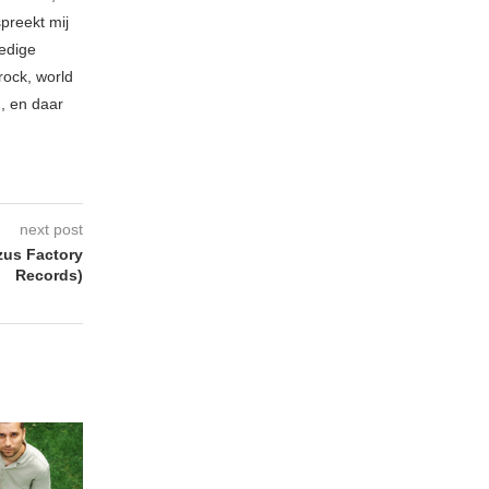
spreekt mij
ledige
rock, world
n, en daar
next post
us Factory
Records)