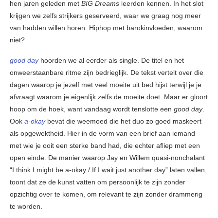
hen jaren geleden met
BIG Dreams
leerden kennen. In het slot
krijgen we zelfs strijkers geserveerd, waar we graag nog meer
van hadden willen horen. Hiphop met barokinvloeden, waarom
niet?
good day
hoorden we al eerder als single. De titel en het
onweerstaanbare ritme zijn bedrieglijk. De tekst vertelt over die
dagen waarop je jezelf met veel moeite uit bed hijst terwijl je je
afvraagt waarom je eigenlijk zelfs de moeite doet. Maar er gloort
hoop om de hoek, want vandaag wordt tenslotte een
good day
.
Ook
a-okay
bevat die weemoed die het duo zo goed maskeert
als opgewektheid. Hier in de vorm van een brief aan iemand
met wie je ooit een sterke band had, die echter afliep met een
open einde. De manier waarop Jay en Willem quasi-nonchalant
“I think I might be a-okay / If I wait just another day” laten vallen,
toont dat ze de kunst vatten om persoonlijk te zijn zonder
opzichtig over te komen, om relevant te zijn zonder drammerig
te worden.