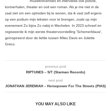
muziekrecensies en interviews ook poëzie,
kortverhalen, theater en ooit een roman. Als je me niet in de
zaal ziet om een optreden bij te wonen, sta ik vast zelf ergens
op een podium mijn teksten voor te brengen, zoals op mijn
evenement Zo bijna Zo nabij in Mechelen. In 2023 schreef en
regisseerde ik mijn eerste theatervoorstelling 'Schemerblauw',
geïnspireerd door de liefde tussen Miles Davis en Juliette
Gréco.
previous post
RIPTUNES – S/T (Starman Records)
next post
JONATHAN JEREMIAH – Horsepower For The Streets (PIAS)
YOU MAY ALSO LIKE