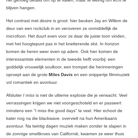
het genoeg details om op te vallen, maar te weinig om echt te
blijven hangen.
Het contrast met
desire
is groot: hier beuken Jay en Willem de
deur van een rockclub in en veroveren ze onmiddellijk de
microfoon. Het duurt even voor ze daar de juiste toon vinden,
met het hoogtepunt pas in het knetterende slot. In
horizon
komen de heren weer even op adem. Ook hier komen de
interessantste elementen in de tweede helft voorbij: een
goddelijk vrouwelijk soulkoor, een trompet die herinneringen
oproept aan de grote
Miles Davis
en een snippertje filmmuziek
vol romantiek en avontuur.
Afsluiter
I miss
is niet de ultieme explosie die je verwacht. Veel
verrassingen krijgen we niet voorgeschoteld en er passeert
minstens een “I miss the good days” te veel. Hier echoot de
kater nog na die blackwave. overvielt na hun Amerikaans
avontuur. Na twintig dagen muziek maken zonder te slapen in
de zonnige smeltkroes van Californië, kwamen ze weer thuis