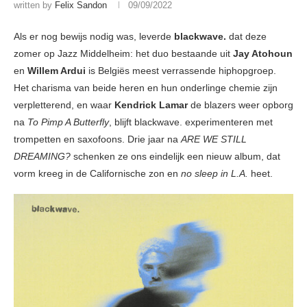
written by
Felix Sandon
09/09/2022
Als er nog bewijs nodig was, leverde
blackwave.
dat deze
zomer op Jazz Middelheim: het duo bestaande uit
Jay Atohoun
en
Willem Ardui
is Belgiës meest verrassende hiphopgroep.
Het charisma van beide heren en hun onderlinge chemie zijn
verpletterend, en waar
Kendrick Lamar
de blazers weer opborg
na
To Pimp A Butterfly
, blijft blackwave. experimenteren met
trompetten en saxofoons. Drie jaar na
ARE WE STILL
DREAMING?
schenken ze ons eindelijk een nieuw album, dat
vorm kreeg in de Californische zon en
no sleep in L.A.
heet.