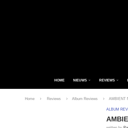
HOME
NIEUWS
REVIEWS
Home
Reviews
Album Reviews
AMBIENT NA
ALBUM RE
AMBIEN
written by
Pa