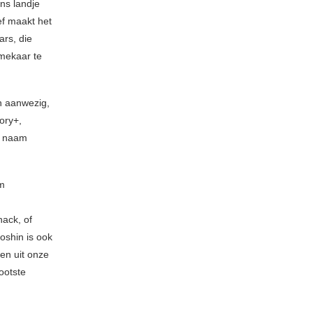
ns landje
ef maakt het
ars, die
 mekaar te
n aanwezig,
ory+,
t naam
em
hack, of
oshin is ook
en uit onze
ootste