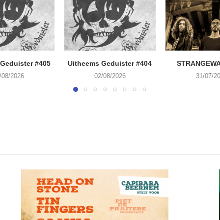
Geduister #405
Uitheems Geduister #404
STRANGEWA
/08/2026
02/08/2026
31/07/2