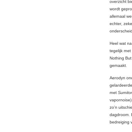
overzicht b
wordt gepro
allemaal we
echter, zeke
onderscheid
Heel wat na
tegelijk me
Nothing But
gemaakt.
Aerodyn ond
gelardeerd
met
Sumito
vapornoise)
zo’n uitschi
dagdroom. 
bedreiging v