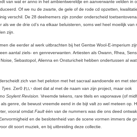
iedt van wat er anno in het ambientwereldje en aanverwante velden in o
duceerd. Of we nu de zwarte, de gele of de rode cd opzetten, kwalitati
inig verschil. De 28 deelnemers zijn zonder onderscheid toetsentovena
r als we de drie cd’s na elkaar beluisteren, soms wel heel moeilijk van
en zijn.
men die eerder al werk uitbrachten bij het Gentse Wool-E-imperium zij
t een aantal ziels- en genreverwanten. Artiesten als Owann, Rhea, Sens
 Noise, Sebastopol, Alienna en Onsturicheit hebben ondertussen al wa
erscheidt zich van het peloton met het sacraal aandoende en met st
e
Tyes.
Zer0 れい doet dat al met de naam van zijn project, maar ook
mo Soylent Revision.
Vreemde tekens, rare titels en vaporwave (of mid
 als genre, de bewust vreemde eend in de bijt valt zo wel meteen op. H
eter, vooral omdat
Fault
één van de nummers was die ons deed ontwak
Eenvormigheid en de beslotenheid van de scene vormen immers de gr
oor dit soort muziek, en bij uitbreiding deze collectie.