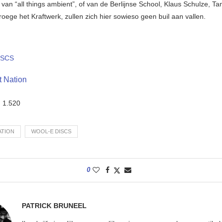
van “all things ambient”, of van de Berlijnse School, Klaus Schulze, Ta
oege het Kraftwerk, zullen zich hier sowieso geen buil aan vallen.
ISCS
 Nation
:
1.520
ATION
WOOL-E DISCS
0
PATRICK BRUNEEL