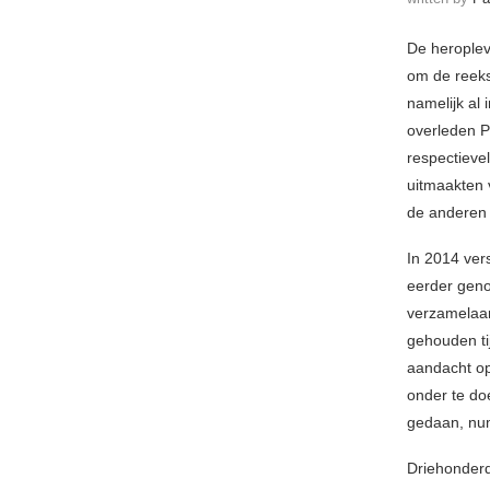
De heroplevi
om de reek
namelijk al 
overleden 
respectievel
uitmaakten v
de anderen 
In 2014 ver
eerder genoe
verzamelaar
gehouden ti
aandacht o
onder te doe
gedaan, numm
Driehonderd