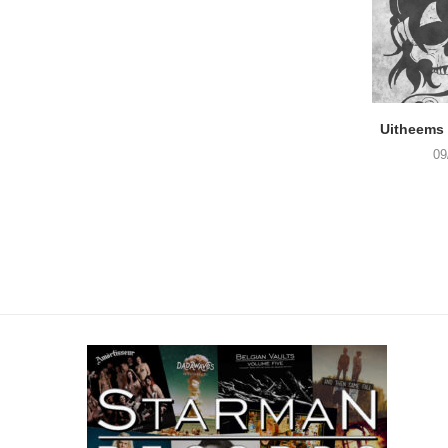
Uitheems 
09