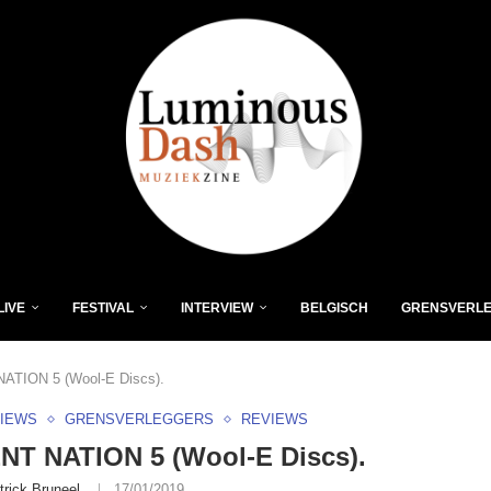
LIVE
FESTIVAL
INTERVIEW
BELGISCH
GRENSVERL
TION 5 (Wool-E Discs) .
VIEWS
GRENSVERLEGGERS
REVIEWS
T NATION 5 (Wool-E Discs) .
trick Bruneel
17/01/2019