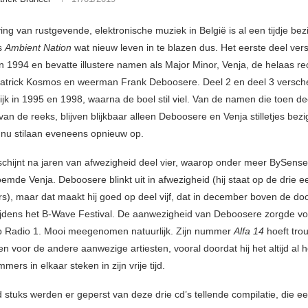
ng van rustgevende, elektronische muziek in België is al een tijdje bezi
s
Ambient Nation
wat nieuw leven in te blazen dus. Het eerste deel ve
in 1994 en bevatte illustere namen als Major Minor, Venja, de helaas re
Patrick Kosmos en weerman Frank Deboosere. Deel 2 en deel 3 versc
ijk in 1995 en 1998, waarna de boel stil viel. Van de namen die toen de
an de reeks, blijven blijkbaar alleen Deboosere en Venja stilletjes bezi
nu stilaan eveneens opnieuw op.
schijnt na jaren van afwezigheid deel vier, waarop onder meer BySens
mde Venja. Deboosere blinkt uit in afwezigheid (hij staat op de drie e
s), maar dat maakt hij goed op deel vijf, dat in december boven de d
jdens het B-Wave Festival. De aanwezigheid van Deboosere zorgde vo
p Radio 1. Mooi meegenomen natuurlijk. Zijn nummer
Alfa 14
hoeft tro
n voor de andere aanwezige artiesten, vooral doordat hij het altijd al h
ers in elkaar steken in zijn vrije tijd.
 stuks werden er geperst van deze drie cd’s tellende compilatie, die e