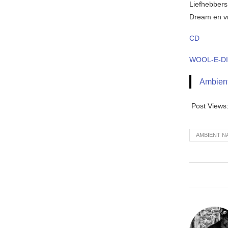
Liefhebbers 
Dream en vr
CD
WOOL-E-D
Ambient
Post Views
AMBIENT N