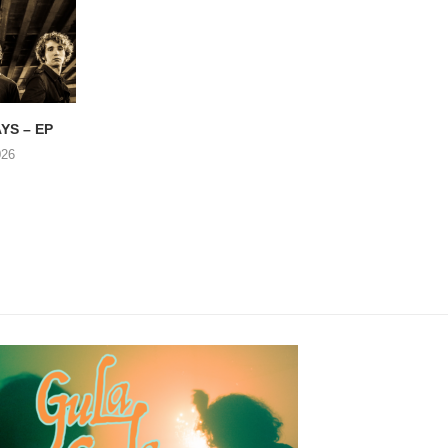
YS – EP
PLAGUE THIRTEEN –
ZONDAR – De Do
Eroded (Loner Cult /
Voorbij
026
Shove...
30/07/2026
31/07/2026