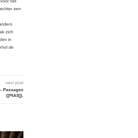
 voor het
echter een
 anders
ak zich
den in
khol de
next post
– Passages
([PIAS]).