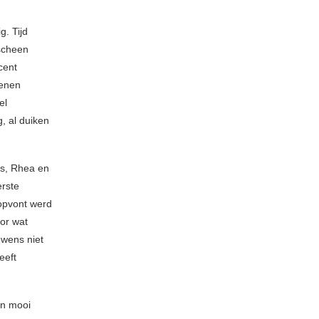
g. Tijd
rscheen
cent
henen
el
g, al duiken
es, Rhea en
erste
oopvont werd
or wat
uwens niet
eeft
en mooi