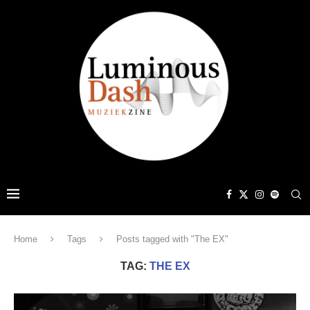
Home
Tags
Posts tagged with "The EX"
TAG:
THE EX