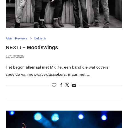
Album Reviews
Belgisch
NEXT! – Moodswings
12/10/2025
Het begon allemaal met Midlife, een band die wat covers
speelde van newwaveklassiekers, maar met …