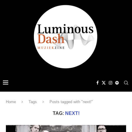
Home
Tags
Posts tagged with "next!"
TAG:
NEXT!