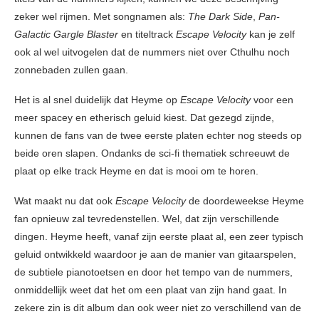
zeker wel rijmen. Met songnamen als:
The Dark Side
,
Pan-
Galactic Gargle Blaster
en titeltrack
Escape Velocity
kan je zelf
ook al wel uitvogelen dat de nummers niet over Cthulhu noch
zonnebaden zullen gaan.
Het is al snel duidelijk dat Heyme op
Escape Velocity
voor een
meer spacey en etherisch geluid kiest. Dat gezegd zijnde,
kunnen de fans van de twee eerste platen echter nog steeds op
beide oren slapen. Ondanks de sci-fi thematiek schreeuwt de
plaat op elke track Heyme en dat is mooi om te horen.
Wat maakt nu dat ook
Escape Velocity
de doordeweekse Heyme
fan opnieuw zal tevredenstellen. Wel, dat zijn verschillende
dingen. Heyme heeft, vanaf zijn eerste plaat al, een zeer typisch
geluid ontwikkeld waardoor je aan de manier van gitaarspelen,
de subtiele pianotoetsen en door het tempo van de nummers,
onmiddellijk weet dat het om een plaat van zijn hand gaat. In
zekere zin is dit album dan ook weer niet zo verschillend van de