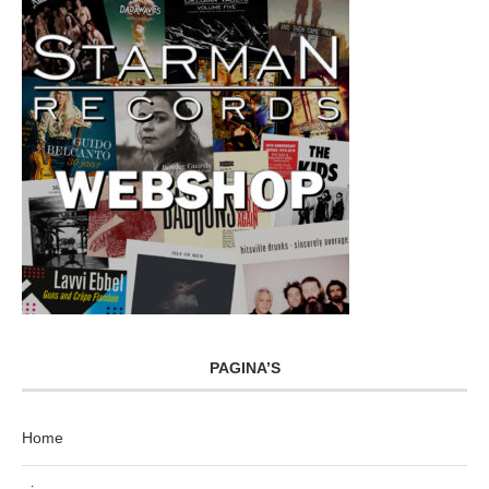
PAGINA’S
Home