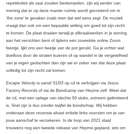
repetitiviteit als saai zouden bestempelen, zijn wij eerder van
mening dat er op deze manier ruimte wordt gecreëerd om in
’the zone’ te geraken zoals men dat wel eens zegt. De muziek
vraagt dan ook om een bepaalde setting om goed tot zijn recht
te komen. De plaat draaien terwijl je afbraakwerken in je woning
aan het verrichten bent of tijdens een zoveelste online Zoom
feestje, lijkt ons een beetje van de pot gerukt. Ga je echter wat
doelloos door de straten kuieren of op wandel in de vergetelheid
van je eigen gedachten dan zijn we er zeker van dat deze plaat
volledig tot zijn recht zal komen.
Escape Velocity
is vanaf 31/03 op cd te verkrijgen via Jezus
Factory Records of via de Bandcamp van Heyme zelf. Weet dat
de cd, met een oplage van slechts 50 stuks, extreem gelimiteerd
is. Snel zijn is dus zonder twijfel de boodschap. Wij hebben
onderaan deze recensie alvast enkele links voorzien om je van
jouw aanschaf te verzekeren. In de loop van 2021 staat
trouwens nog een tweede release van Heyme gepland, iets om