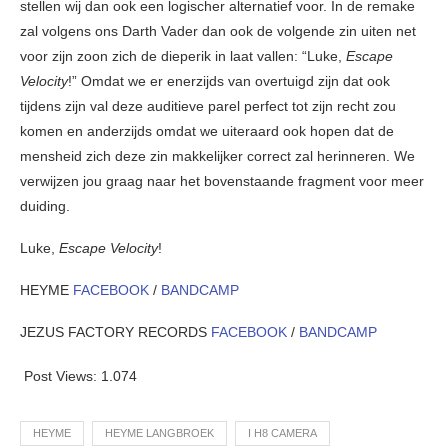
stellen wij dan ook een logischer alternatief voor. In de remake
zal volgens ons Darth Vader dan ook de volgende zin uiten net
voor zijn zoon zich de dieperik in laat vallen: “Luke,
Escape
Velocity
!” Omdat we er enerzijds van overtuigd zijn dat ook
tijdens zijn val deze auditieve parel perfect tot zijn recht zou
komen en anderzijds omdat we uiteraard ook hopen dat de
mensheid zich deze zin makkelijker correct zal herinneren. We
verwijzen jou graag naar het bovenstaande fragment voor meer
duiding.
Luke,
Escape Velocity
!
HEYME
FACEBOOK
/
BANDCAMP
JEZUS FACTORY RECORDS
FACEBOOK
/
BANDCAMP
Post Views:
1.074
HEYME
HEYME LANGBROEK
I H8 CAMERA