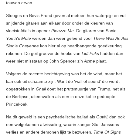
touwen ervan.
Stooges en Bevis Frond geven al meteen hun waterpijp en vuil
snijdende gitaren aan elkaar door onder de kleuren van
vloeistofdia’s in opener
Pleazze Me
. De gitaren van Sonic
Youth’s
Mote
werden dan weer geleend voor
There Was An Ass
.
Single
Cheyenne
kon hier al op headbangende goedkeuring
rekenen. De geil groovende hooks van
Lidl Fuks
hadden dan
weer niet misstaan op John Spencer z’n
Acme
plaat.
Volgens de recente berichtgeving was het de wind, maar het
kan ook uit schaamte zijn. Want de ‘wall of sound’ die wordt
opgetrokken in
Ghali
doet het prutsmuurtje van Trump, net als
de Berlijnse, uiteenvallen als een in onze koffie gedoopte
Princekoek.
Na dit geweld is een psychedelische ballad als
Gut#1
dan ook
een welgekomen afwisseling, waarin zanger Stof Janssens
verlies en andere demonen lijkt te bezweren.
Time Of Signs