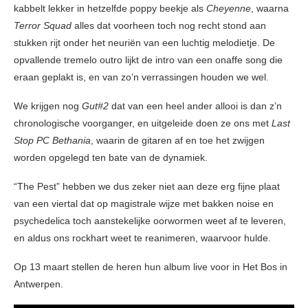
kabbelt lekker in hetzelfde poppy beekje als
Cheyenne
, waarna
Terror Squad
alles dat voorheen toch nog recht stond aan
stukken rijt onder het neuriën van een luchtig melodietje. De
opvallende tremelo outro lijkt de intro van een onaffe song die
eraan geplakt is, en van zo’n verrassingen houden we wel.
We krijgen nog
Gut#2
dat van een heel ander allooi is dan z’n
chronologische voorganger, en uitgeleide doen ze ons met
Last
Stop PC Bethania
, waarin de gitaren af en toe het zwijgen
worden opgelegd ten bate van de dynamiek.
“The Pest” hebben we dus zeker niet aan deze erg fijne plaat
van een viertal dat op magistrale wijze met bakken noise en
psychedelica toch aanstekelijke oorwormen weet af te leveren,
en aldus ons rockhart weet te reanimeren, waarvoor hulde.
Op 13 maart stellen de heren hun album live voor in Het Bos in
Antwerpen.