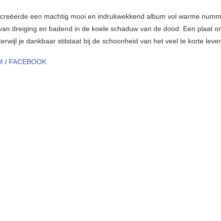
 creëerde een machtig mooi en indrukwekkend album vol warme numm
van dreiging en badend in de koele schaduw van de dood. Een plaat om
terwijl je dankbaar stilstaat bij de schoonheid van het veel te korte leve
M
/
FACEBOOK