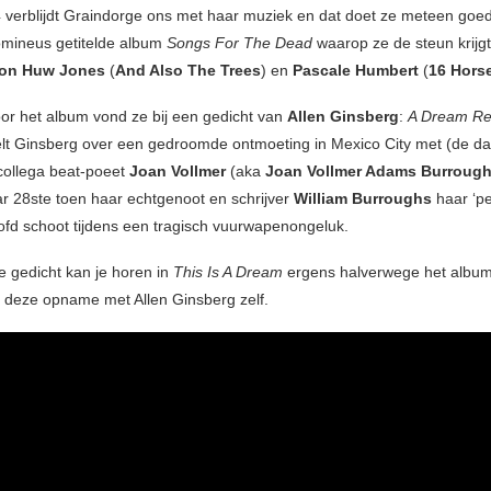
 verblijdt Graindorge ons met haar muziek en dat doet ze meteen goe
mineus getitelde album
Songs For The Dead
waarop ze de steun krijg
on Huw Jones
(
And Also The Trees
) en
Pascale Humbert
(
16 Hors
voor het album vond ze bij een gedicht van
Allen Ginsberg
:
A Dream Re
elt Ginsberg over een gedroomde ontmoeting in Mexico City met (de d
collega beat-poeet
Joan Vollmer
(aka
Joan Vollmer Adams Burroug
aar 28ste toen haar echtgenoot en schrijver
William Burroughs
haar ‘pe
ofd schoot tijdens een tragisch vuurwapenongeluk.
e gedicht kan je horen in
This Is A Dream
ergens halverwege het album
n deze opname met Allen Ginsberg zelf.