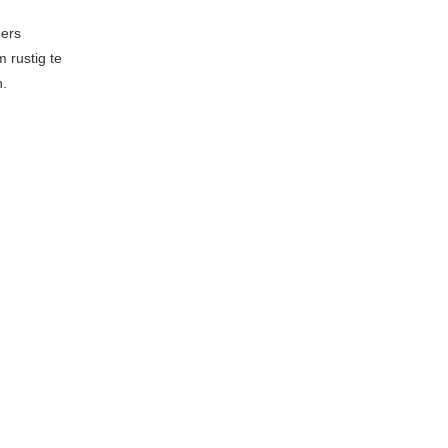
ers
 rustig te
n.