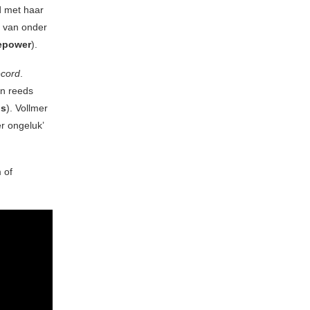
d met haar
t van onder
epower
).
cord
.
an reeds
hs
). Vollmer
r ongeluk’
 of