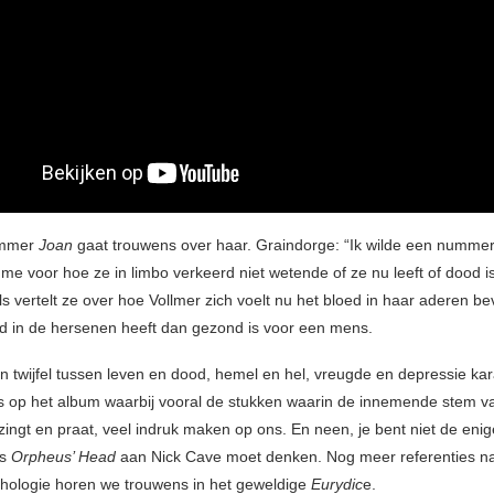
ummer
Joan
gaat trouwens over haar. Graindorge: “Ik wilde een nummer
l me voor hoe ze in limbo verkeerd niet wetende of ze nu leeft of dood is
s vertelt ze over hoe Vollmer zich voelt nu het bloed in haar aderen be
d in de hersenen heeft dan gezond is voor een mens.
an twijfel tussen leven en dood, hemel en hel, vreugde en depressie kar
op het album waarbij vooral de stukken waarin de innemende stem v
ingt en praat, veel indruk maken op ons. En neen, je bent niet de enige
ls
Orpheus’ Head
aan Nick Cave moet denken. Nog meer referenties n
hologie horen we trouwens in het geweldige
Eurydic
e.