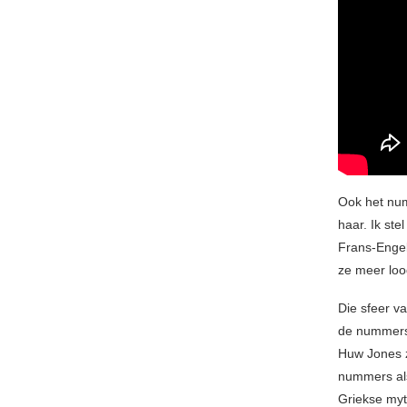
Ook het n
haar. Ik ste
Frans-Engel
ze meer loo
Die sfeer v
de nummers 
Huw Jones z
nummers a
Griekse myt