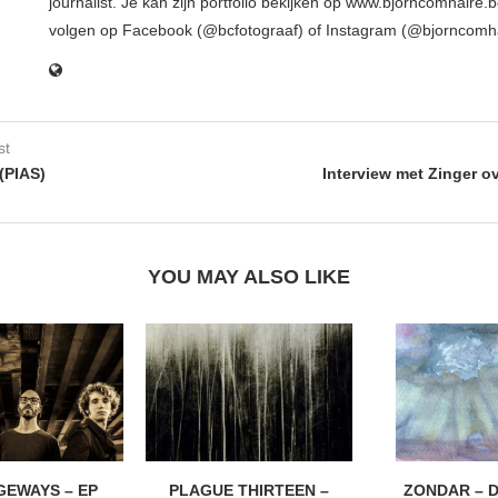
journalist. Je kan zijn portfolio bekijken op www.bjorncomhaire.
volgen op Facebook (@bcfotograaf) of Instagram (@bjorncomh
st
(PIAS)
Interview met Zinger o
YOU MAY ALSO LIKE
EWAYS – EP
PLAGUE THIRTEEN –
ZONDAR – D