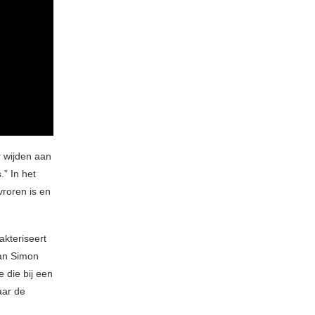
 wijden aan
.” In het
vroren is en
akteriseert
an Simon
 die bij een
aar de