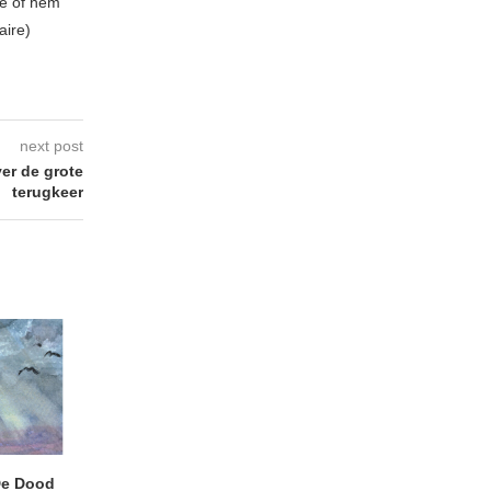
be of hem
aire)
next post
ver de grote
terugkeer
e Dood
DANIEL PEREZ – Why Is
JEF MERTENS – Do