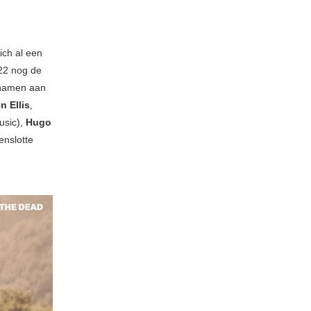
zich al een
022 nog de
 namen aan
n Ellis
,
usic),
Hugo
enslotte