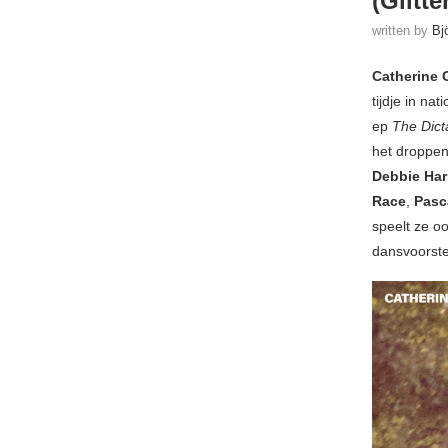
(Glitte
written by
Bj
Catherine 
tijdje in n
ep
The Dict
het droppe
Debbie Har
Race
,
Pasc
speelt ze o
dansvoorstel