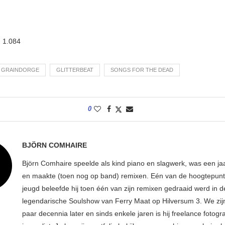
:
1.084
E GRAINDORGE
GLITTERBEAT
SONGS FOR THE DEAD
0
BJÖRN COMHAIRE
Björn Comhaire speelde als kind piano en slagwerk, was een jaar
en maakte (toen nog op band) remixen. Eén van de hoogtepunte
jeugd beleefde hij toen één van zijn remixen gedraaid werd in d
legendarische Soulshow van Ferry Maat op Hilversum 3. We zij
paar decennia later en sinds enkele jaren is hij freelance fotogr