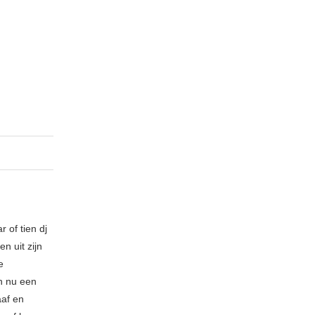
 of tien dj
n uit zijn
e
n nu een
aaf en