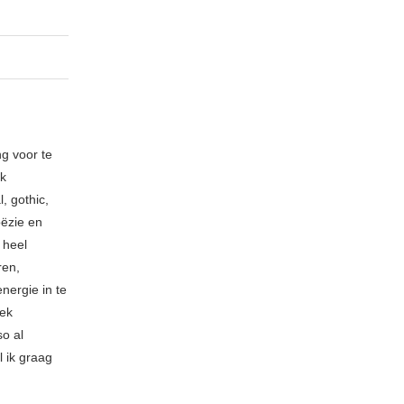
ng voor te
ik
, gothic,
oëzie en
 heel
ren,
nergie in te
iek
so al
l ik graag