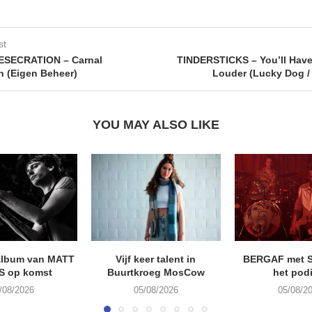
st
SECRATION – Carnal
TINDERSTICKS – You’ll Hav
n (Eigen Beheer)
Louder (Lucky Dog / 
YOU MAY ALSO LIKE
album van MATT
Vijf keer talent in
BERGAF met 
S op komst
Buurtkroeg MosCow
het pod
/08/2026
05/08/2026
05/08/2