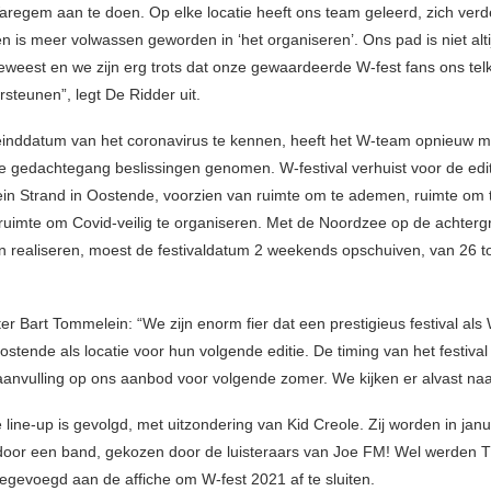
Waregem aan te doen. Op elke locatie heeft ons team geleerd, zich verd
n is meer volwassen geworden in ‘het organiseren’. Ons pad is niet alt
geweest en we zijn erg trots dat onze gewaardeerde W-fest fans ons telk
rsteunen”, legt De Ridder uit.
inddatum van het coronavirus te kennen, heeft het W-team opnieuw m
he gedachtegang beslissingen genomen. W-festival verhuist voor de edi
ein Strand in Oostende, voorzien van ruimte om te ademen, ruimte om 
ruimte om Covid-veilig te organiseren. Met de Noordzee op de achte
en realiseren, moest de festivaldatum 2 weekends opschuiven, van 26 t
 Bart Tommelein: “We zijn enorm fier dat een prestigieus festival als 
ostende als locatie voor hun volgende editie. De timing van het festival
anvulling op ons aanbod voor volgende zomer. We kijken er alvast naar
 line-up is gevolgd, met uitzondering van Kid Creole. Zij worden in janu
oor een band, gekozen door de luisteraars van Joe FM! Wel werden 
egevoegd aan de affiche om W-fest 2021 af te sluiten.