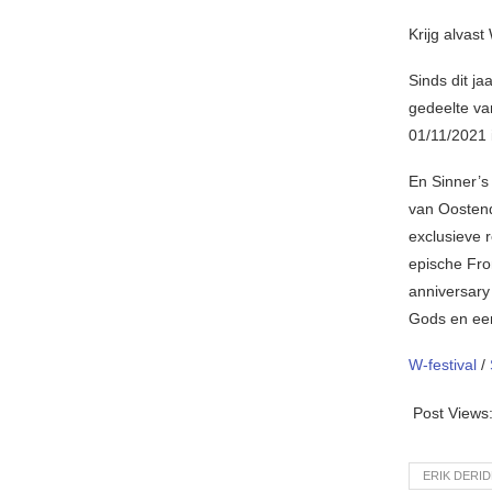
Krijg alvas
Sinds dit ja
gedeelte va
01/11/2021 
En Sinner’s
van Oostend
exclusieve 
epische Fro
anniversary
Gods en ee
W-festival
/
Post Views
ERIK DERI