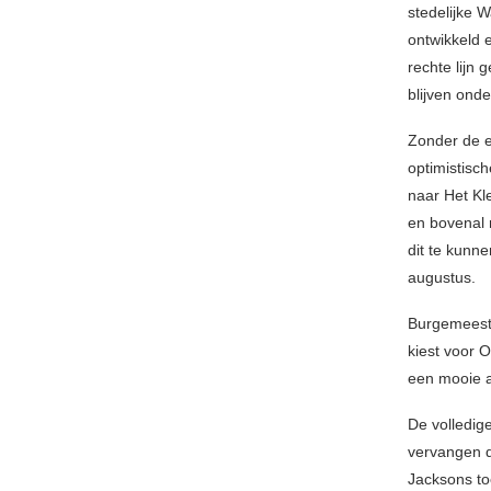
stedelijke 
ontwikkeld e
rechte lijn 
blijven onde
Zonder de e
optimistisc
naar Het Kl
en bovenal 
dit te kunn
augustus.
Burgemeester
kiest voor O
een mooie a
De volledige
vervangen d
Jacksons to