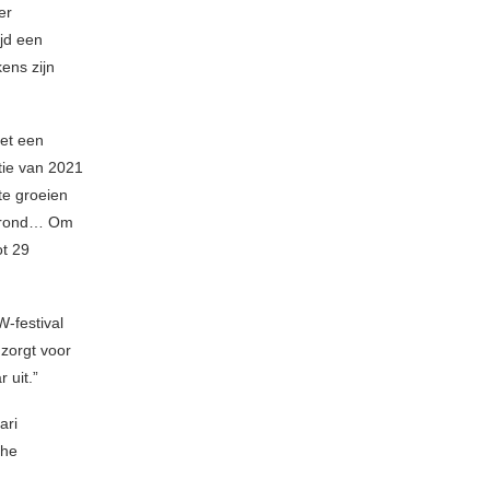
er
ijd een
ens zijn
et een
tie van 2021
te groeien
rgrond… Om
ot 29
W-festival
 zorgt voor
 uit.”
ari
The