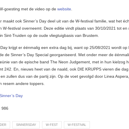
t W-goesting met de video op de
website
.
ar maakt ook Sinner’s Day deel uit van de W-festival familie, wat het éch
n W-festival overneemt. Deze editie vindt plaats van 30/10/2021 tot en
in Sint-Truiden op de oude vliegtuigbasis van Brustem.
 Day krijgt er éénmalig een extra dag bij, want op 25/08/2021 wordt op 
e de Sinner’s Day Special georganiseerd. Met onder meer de éénmal
reünie van de epische band The Neon Judgement, met in hun kielzog h
nt 242. En, nieuws heet van de naald, ook DIE KRUPPS vieren die dag
 en zullen dus van de partij zijn. Op de voet gevolgd door Linea Asper
n resem andere toppers.
Sinner’s Day
:
986
DDER
SINNERSDAY
W-FEST
W-FESTIVAL