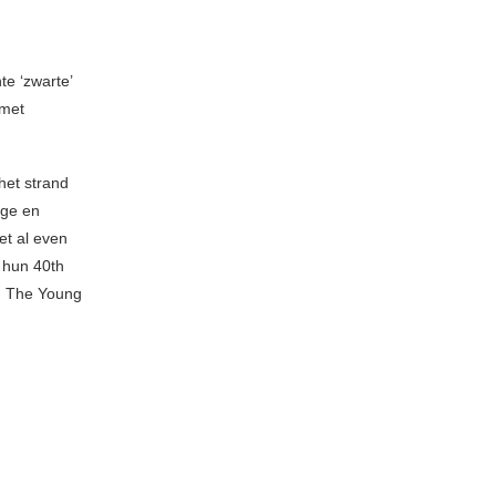
te ‘zwarte’
 met
het strand
ige en
et al even
 hun 40th
a, The Young