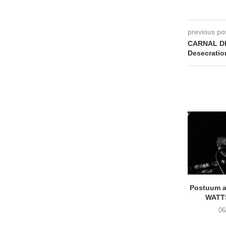
previous po
CARNAL DE
Desecratio
Postuum 
WATT
06