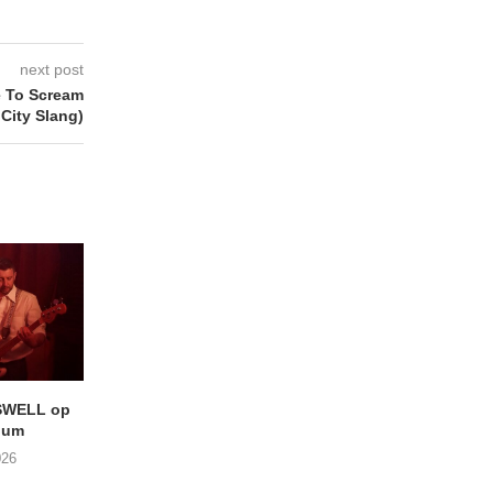
next post
e To Scream
City Slang)
SWELL op
LIGHTSPEED speelt met
Uitheems Geduister
ium
THE SHEILA DIVINE in De...
02/08/2026
026
04/08/2026