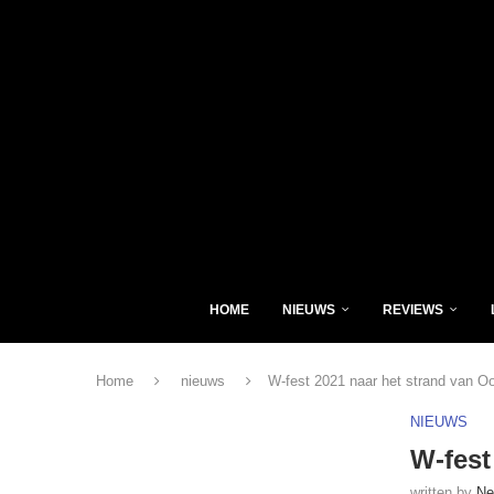
HOME
NIEUWS
REVIEWS
Home
nieuws
W-fest 2021 naar het strand van O
NIEUWS
W-fest
written by
Ne