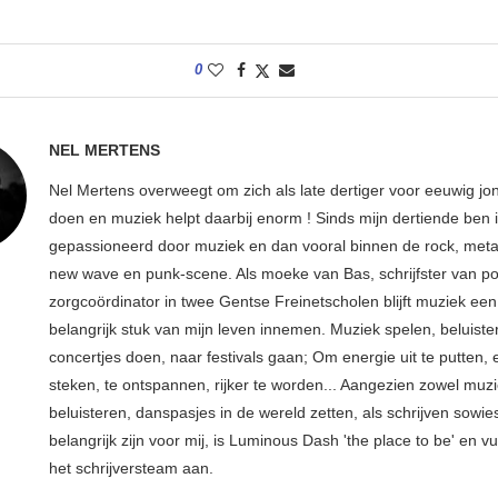
0
NEL MERTENS
Nel Mertens overweegt om zich als late dertiger voor eeuwig jo
doen en muziek helpt daarbij enorm ! Sinds mijn dertiende ben 
gepassioneerd door muziek en dan vooral binnen de rock, metal
new wave en punk-scene. Als moeke van Bas, schrijfster van p
zorgcoördinator in twee Gentse Freinetscholen blijft muziek een
belangrijk stuk van mijn leven innemen. Muziek spelen, beluiste
concertjes doen, naar festivals gaan; Om energie uit te putten, e
steken, te ontspannen, rijker te worden... Aangezien zowel muz
beluisteren, danspasjes in de wereld zetten, als schrijven sowie
belangrijk zijn voor mij, is Luminous Dash 'the place to be' en vu
het schrijversteam aan.