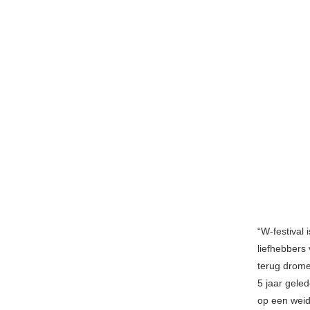
“W-festival 
liefhebbers
terug drome
5 jaar gele
op een weid