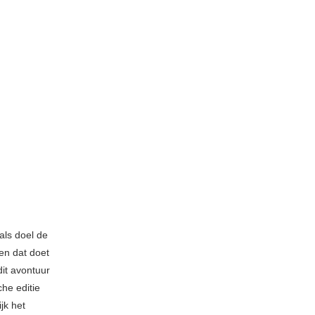
als doel de
en dat doet
it avontuur
he editie
jk het