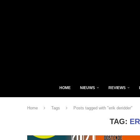
HOME
NIEUWS
REVIEWS
Home
Tags
Posts tagged with "erik deridder"
TAG:
ER