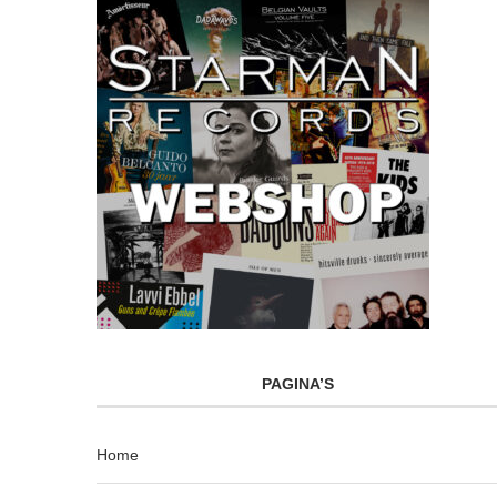
PAGINA’S
Home