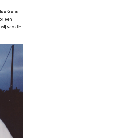
lue Gene
,
or een
wij van die