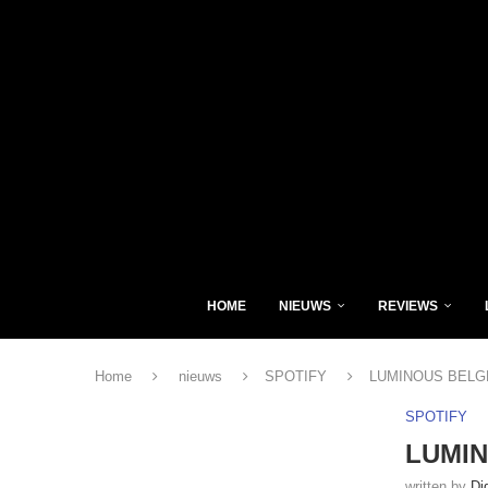
HOME
NIEUWS
REVIEWS
Home
nieuws
SPOTIFY
LUMINOUS BELGE: D
SPOTIFY
LUMINO
written by
Di