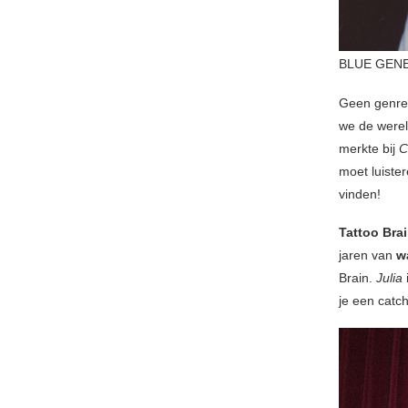
BLUE GENE
Geen genre
we de werel
merkte bij
C
moet luiste
vinden!
Tattoo Bra
jaren van
w
Brain.
Julia
je een catc