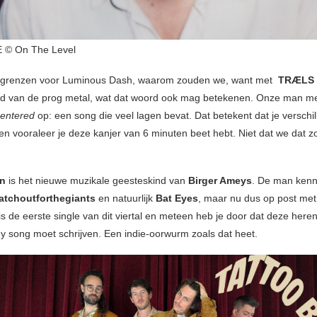
 © On The Level
grenzen voor Luminous Dash, waarom zouden we, want met
TRÆLS
d van de prog metal, wat dat woord ook mag betekenen. Onze man m
entered
op: een song die veel lagen bevat. Dat betekent dat je verschi
ren vooraleer je deze kanjer van 6 minuten beet hebt. Niet dat we dat z
in
is het nieuwe muzikale geesteskind van
Birger Ameys
. De man kenn
atchoutforthegiants
en natuurlijk
Bat Eyes
, maar nu dus op post met
is de eerste single van dit viertal en meteen heb je door dat deze her
hy song moet schrijven. Een indie-oorwurm zoals dat heet.