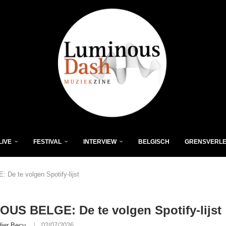
LIVE
FESTIVAL
INTERVIEW
BELGISCH
GRENSVERL
e te volgen Spotify-lijst
US BELGE: De te volgen Spotify-lijst
dier Becu
02/07/2026