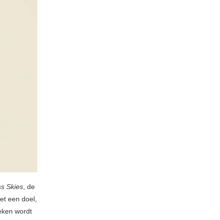
s Skies
, de
t een doel,
keken wordt