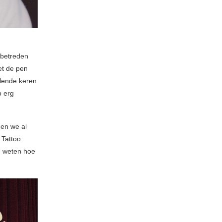
betreden
et de pen
llende keren
o erg
en we al
 Tattoo
en weten hoe