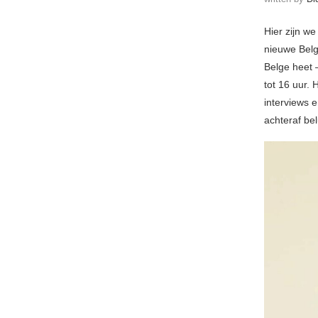
Hier zijn w
nieuwe Belg
Belge heet
tot 16 uur. 
interviews 
achteraf be