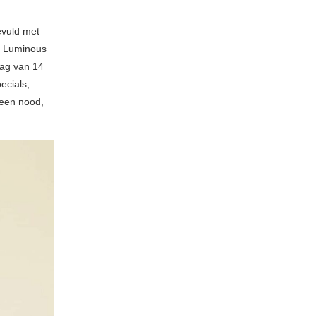
evuld met
k Luminous
ag van 14
ecials,
Geen nood,