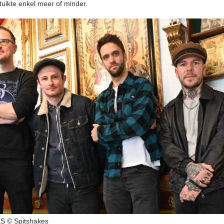
tuikte enkel meer of minder.
 © Spitshakes