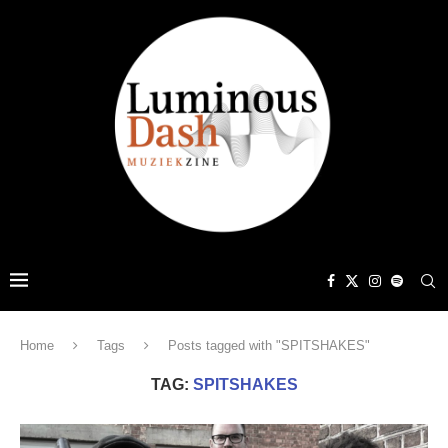
Home
Tags
Posts tagged with "SPITSHAKES"
TAG:
SPITSHAKES