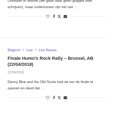
Ontstaan in Ninove (we gaan daar geen grapjes over
schrijven), maar ondertussen zijn het vier …
Belgisch
Live
Live Review
Finale Humo’s Rock Rally – Brussel, AB
(22/04/2018)
22/04/2018
Danny Blue and the Old Socks had de eer de finale te
openen en deed dat …