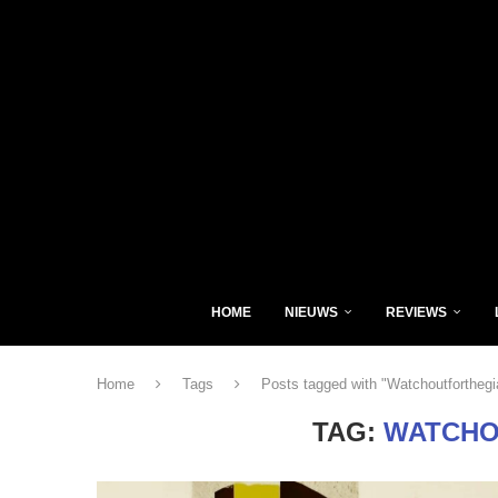
HOME
NIEUWS
REVIEWS
Home
Tags
Posts tagged with "Watchoutforthegi
TAG:
WATCHO