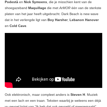
Podestà
en
Nick Symoens
, die je misschien kent van de
shoegazeband
Maquillage
die met
ArMOR
één van de sterkste
platen van het jaar heeft uitgebracht. Dark Beach is new wave
dat in het verlengde ligt van
Boy Harsher
,
Lebanon Hanover
en
Cold Cave
.
Ook elektronisch, maar compleet anders is
Steven H
.
Muziek
met een lach en een traan. Teksten waarbij je weleens een déjà
vu gevoel krijgt van “Ik heb dat ook gevoeld of meegemaakt”.