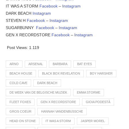
IT WAS A STORM
Facebook
–
Instagram
DARK BEACH
Instagram
STEVEN H
Facebook
–
Instagram
SUGARBUNNY
Facebook
–
Instagram
GEN X RECORDSTORE
Facebook
–
Instagram
Post Views:
1.119
ARNO
ARSENAL
BARBARA
BAT EYES
BEACH HOUSE
BLACK BOX REVELATION
BOY HARSHER
COLD CAVE
DARK BEACH
DE WEEK VAN DE BELGISCHE MUZIEK
EMMA STORME
FLEET FOXES
GEN X RECORDSTORE
GIOIA PODESTÀ
GROS COEUR
HANNAH VANDENBUSSCHE
HEAD ON STONE
IT WAS A STORM
JASPER MOREL