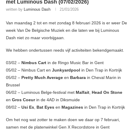
met Luminous Dash (07/02/2026)
written by
Luminous Dash
21/01/2026
Van maandag 2 tot en met zondag 8 februari 2026 is er weer De
week Van De Belgische Muziek en die laten we bij Luminous
Dash niet zo maar voorbijgaan.
We hebben ondertussen reeds vijf activiteiten bekendgemaakt.
03/02 –
Nimbus Cart
in de Ringo Music Bar in Gent
05/02 – Nimbus Cart en
Junkyardpool
in Den Trap in Kortrijk
05/02 –
Pretty Much Average
en
Barbara
in Cheval Marin in
Brussel
06/02 – Luminous Belge-festival met
Malfait
,
Head On Stone
en
Gros Coeur
in de 4AD in Diksmuide
08/02 –
Usi Es
,
Bat Eyes
en
Magazines
in Den Trap in Kortrijk
Om het nog wat zotter te maken doen we daar op 7 februari,
samen met de platenwinkel Gen X Recordstore in Gent