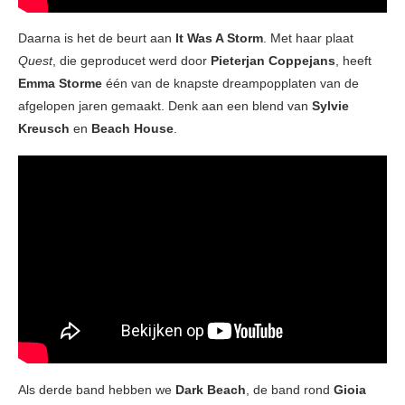
Daarna is het de beurt aan
It Was A Storm
. Met haar plaat
Quest
, die geproducet werd door
Pieterjan Coppejans
, heeft
Emma Storme
één van de knapste dreampopplaten van de
afgelopen jaren gemaakt. Denk aan een blend van
Sylvie
Kreusch
en
Beach House
.
Als derde band hebben we
Dark Beach
, de band rond
Gioia