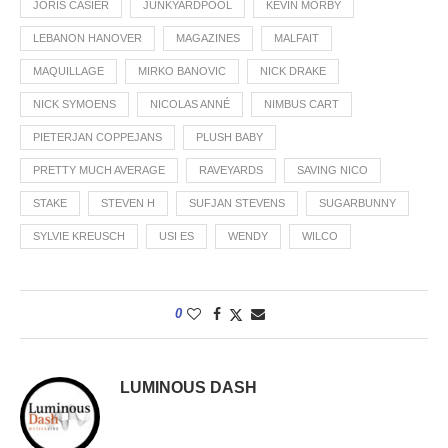
JORIS CASIER
JUNKYARDPOOL
KEVIN MORBY
LEBANON HANOVER
MAGAZINES
MALFAIT
MAQUILLAGE
MIRKO BANOVIC
NICK DRAKE
NICK SYMOENS
NICOLAS ANNÉ
NIMBUS CART
PIETERJAN COPPEJANS
PLUSH BABY
PRETTY MUCH AVERAGE
RAVEYARDS
SAVING NICO
STAKE
STEVEN H
SUFJAN STEVENS
SUGARBUNNY
SYLVIE KREUSCH
USI ES
WENDY
WILCO
0
LUMINOUS DASH