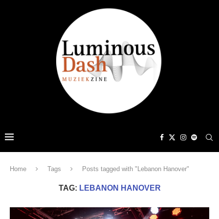
Home
Tags
Posts tagged with "Lebanon Hanover"
TAG:
LEBANON HANOVER