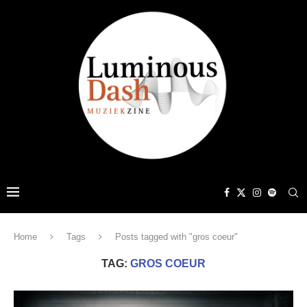
Home
Tags
Posts tagged with "gros coeur"
TAG:
GROS COEUR