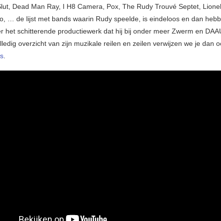
lut, Dead Man Ray, I H8 Camera, Pox, The Rudy Trouvé Septet, Lionel
, … de lijst met bands waarin Rudy speelde, is eindeloos en dan heb
er het schitterende productiewerk dat hij bij onder meer Zwerm en DAA
ledig overzicht van zijn muzikale reilen en zeilen verwijzen we je dan 
s
.