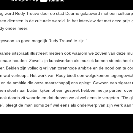
nog werd Rudy Trouvé door de stad Deurne gelauwerd met een cultuurpri
en diensten in de culturele wereld. In het interview dat met deze prijs
udy onder meer:
 gewoon zo goed mogelijk Rudy Trouvé te zijn.”
ande uitspraak illustreert meteen ook waarom we zoveel van deze mu
enaar houden. Zowel zijn kunstwerken als muziek komen steeds heel 
ver. Beiden zijn volledig vrij van torenhoge ambitie en de nood om te c
van wat verkoopt. Het werk van Rudy biedt een welgekomen tegengewic
d en de ambitie die onze maatschappij ons oplegt. Gewoon een sigaret 
een stoel naar buiten kijken of een gesprek hebben met je partner ove
 ook daarin zit waarde en dat durven we al wel eens te vergeten. “De 
e”, pleegt de man soms zelf wel eens als onderwerp van zijn werk aan