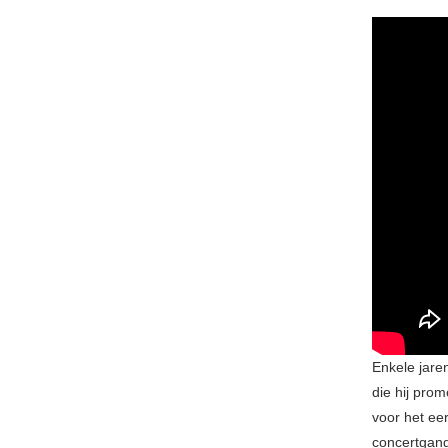
Enkele jare
die hij pro
voor het ee
concertgang