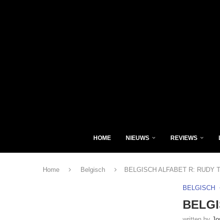
HOME
NIEUWS
REVIEWS
Home
Belgisch
BELGISCH ALFABET R: RUDY
BELGISCH
BELGI
written by
Jo