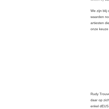
We zijn bli
waarden nog
artiesten d
onze keuze 
Rudy Trouvé
daar op zic
enkel dEUS 