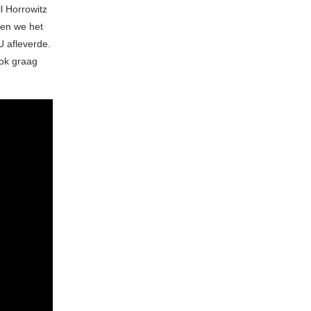
l Horrowitz
ben we het
U afleverde.
ook graag