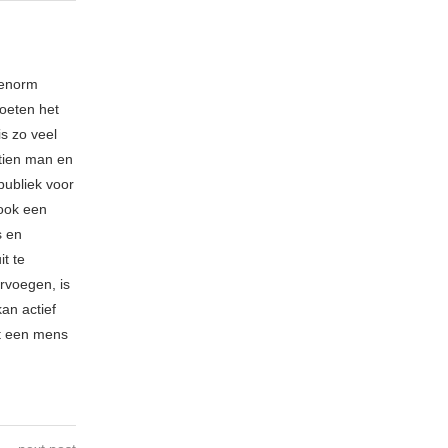
 enorm
oeten het
is zo veel
 tien man en
publiek voor
 ook een
s en
t te
rvoegen, is
kan actief
t een mens