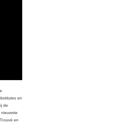
de
bstitutes en
ij de
n nieuwste
 Trouvé en