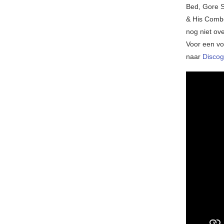
Bed, Gore S
& His Combo
nog niet ov
Voor een vol
naar
Discog