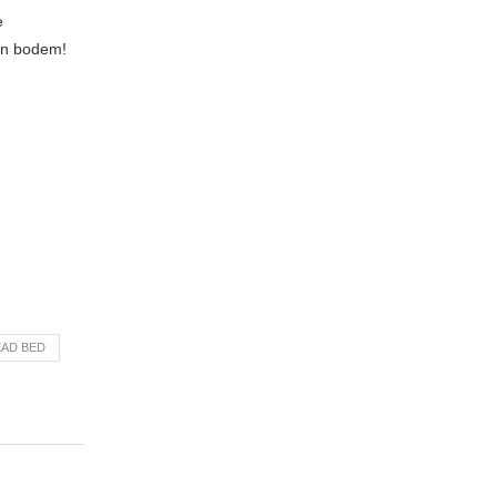
e
gen bodem!
EAD BED