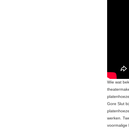
Wie wat bek
theatermake
platenhoeze
Gore Slut b
platenhoeze
werken. Twe
voormalige 