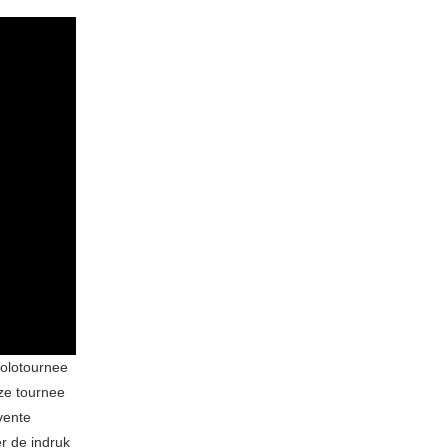
solotournee
ze tournee
vente
r de indruk