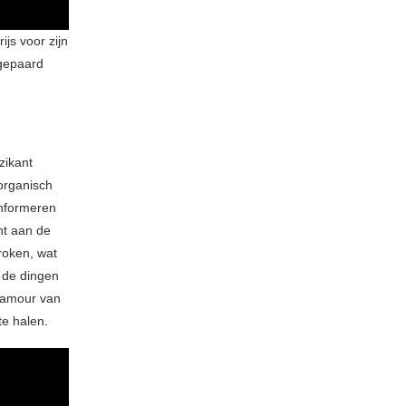
js voor zijn
 gepaard
zikant
organisch
onformeren
ht aan de
roken, wat
r de dingen
glamour van
 te halen.