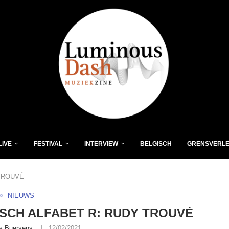
LIVE
FESTIVAL
INTERVIEW
BELGISCH
GRENSVERL
 TROUVÉ
NIEUWS
SCH ALFABET R: RUDY TROUVÉ
s Buersens
12/02/2021