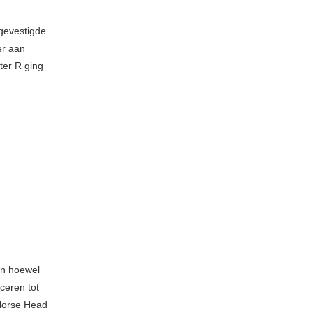
 gevestigde
er aan
ter R ging
En hoewel
ceren tot
Horse Head