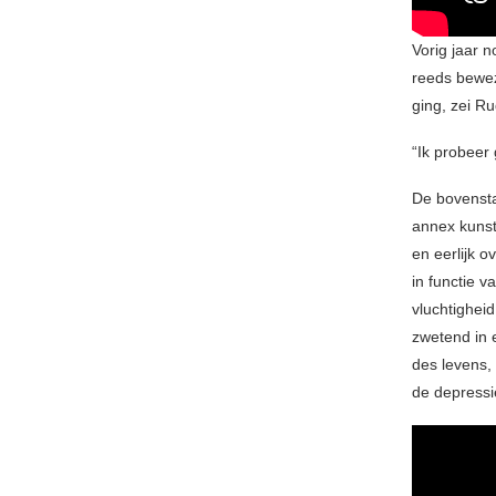
Vorig jaar 
reeds bewez
ging, zei R
“Ik probeer
De bovensta
annex kunst
en eerlijk o
in functie 
vluchtighei
zwetend in 
des levens,
de depressi