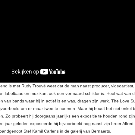
end is met Rudy Trouvé weet dat de man naast producer, videoartiest,
r, labelbaas en muzikant ook een vermaard schilder is. Heel wat van 
n van bands waar hij in actief is en was, dragen zijn werk. The Love Su
ijvoorbeeld om er maar twee te noemen. Maar hij houdt het niet enkel b
n. Zo probeert hij doorgaans jaarlijks een expositie te houden rond zij
e jaar geleden exposeerde hij bijvoorbeeld nog naast zijn broer Alfred
bandgenoot Stef Kamil Carlens in de galerij van Bernaerts.