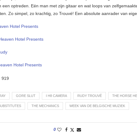
 een optreden. Eén man met zijn gitaar en wat loops van zelfgemaakt
ten. Zo simpel, zo krachtig, zo Trouvé! Een absolute aanrader van ei
aven Hotel Presents
eaven Hotel Presents
Rudy
eaven Hotel Presents
:
919
RAY
GORE SLUT
I H8 CAMERA
RUDY TROUVÉ
THE HORSE H
SUBSTITUTES
THE MECHANICS
WEEK VAN DE BELGISCHE MUZIEK
0