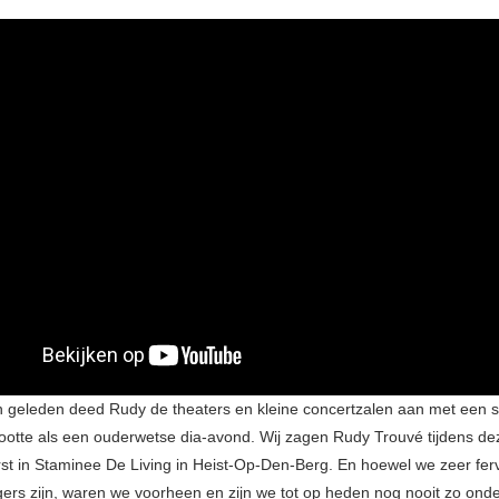
n geleden deed Rudy de theaters en kleine concertzalen aan met een 
mootte als een ouderwetse dia-avond. Wij zagen Rudy Trouvé tijdens de
rst in Staminee De Living in Heist-Op-Den-Berg. En hoewel we zeer fer
ers zijn, waren we voorheen en zijn we tot op heden nog nooit zo onde