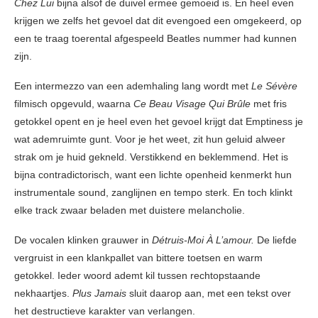
Chez Lui
bijna alsof de duivel ermee gemoeid is. En heel even
krijgen we zelfs het gevoel dat dit evengoed een omgekeerd, op
een te traag toerental afgespeeld Beatles nummer had kunnen
zijn.
Een intermezzo van een ademhaling lang wordt met
Le Sévère
filmisch opgevuld, waarna
Ce Beau Visage Qui Brûle
met fris
getokkel opent en je heel even het gevoel krijgt dat Emptiness je
wat ademruimte gunt. Voor je het weet, zit hun geluid alweer
strak om je huid gekneld. Verstikkend en beklemmend. Het is
bijna contradictorisch, want een lichte openheid kenmerkt hun
instrumentale sound, zanglijnen en tempo sterk. En toch klinkt
elke track zwaar beladen met duistere melancholie.
De vocalen klinken grauwer in
Détruis‐Moi À L’amour.
De liefde
vergruist in een klankpallet van bittere toetsen en warm
getokkel. Ieder woord ademt kil tussen rechtopstaande
nekhaartjes.
Plus Jamais
sluit daarop aan, met een tekst over
het destructieve karakter van verlangen.