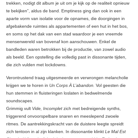
trekken, nodigt dit album je uit om je kijk op de realiteit opnieuw
te bekijken”, aldus de band. Emptiness ging dan ook in een
aparte vorm van isolatie voor de opnames, die doorgingen in
afgebakende ruimtes als appartementen of een hut in het bos,
en soms op het dak van een stad waardoor je een vreemde
mensenwereld van bovenaf kon aanschouwen. Enkel de
bandleden waren betrokken bij de productie, van zowel audio
als beeld. Een opstelling die volledig past in dissonante tijden,
die zich vulden met lockdowns.
Verontrustend traag uitgesmeerde en verwrongen melancholie
krijgen we te horen in
Un Corps À L’abandon.
Vol geesten die
hun stemmen in fluisteringen loslaten in bedwelmende
soundscapes.
Grimmig vult
Vide, Incomplet
zich met bedreigende synths,
triggerend onvoorspelbare snaren en meeslepend zwoele
ritmes. De aantrekkingskracht van de duistere leegte spreidt
zich tentoon in al zijn klanken. In dissonantie klinkt
Le Mal Est