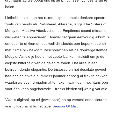
drumaanslag die poogt ons uit de Emptiness-hypnose terug te
halen.
Liefhebbers binnen het ruime, experimentele donkere spectrum
zoals van bands als Portishead, Altarage, langs The Sisters of
Mercy tot Massive Attack zullen de Emptiness-sound misschien
wel weten te appreciëren. Hoewel het geen eenvoudig album is
om door te slikken en dus wellicht slechts een beperkt publiek
met ruime blik bekoort. Beschouw hen als de donkergestemde
Moby of Air, die je hoofd met zoete klanken misleidt om je de
diepste bitterheid van de dalen te tonen. Dat alles in een
bevreemdende elegantie. De tristesse en het desolate gevoel
had ons na enkele nummers jammer genoeg al flink te pakken,
waarbij we even dreigden af te haken, want de – nochtans één
voor één knap opgebouwde – tracks bieden vrij weinig variatie.
Vide
is digitaal, op cd (jewel case) en op verschillende kleuren
vinyl uitgebracht bij het label
Season Of Mist
.