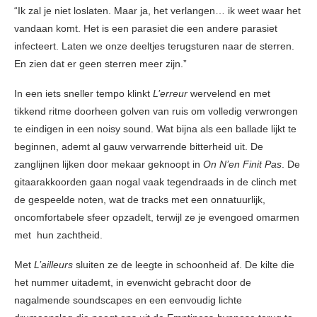
“Ik zal je niet loslaten. Maar ja, het verlangen… ik weet waar het
vandaan komt. Het is een parasiet die een andere parasiet
infecteert. Laten we onze deeltjes terugsturen naar de sterren.
En zien dat er geen sterren meer zijn.”
In een iets sneller tempo klinkt
L’erreur
wervelend en met
tikkend ritme doorheen golven van ruis om volledig verwrongen
te eindigen in een noisy sound. Wat bijna als een ballade lijkt te
beginnen, ademt al gauw verwarrende bitterheid uit. De
zanglijnen lijken door mekaar geknoopt in
On N’en Finit Pas
. De
gitaarakkoorden gaan nogal vaak tegendraads in de clinch met
de gespeelde noten, wat de tracks met een onnatuurlijk,
oncomfortabele sfeer opzadelt, terwijl ze je evengoed omarmen
met hun zachtheid.
Met
L’ailleurs
sluiten ze de leegte in schoonheid af. De kilte die
het nummer uitademt, in evenwicht gebracht door de
nagalmende soundscapes en een eenvoudig lichte