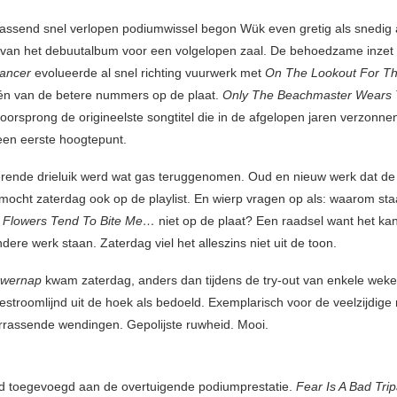
assend snel verlopen podiumwissel begon Wük even gretig als snedig
g van het debuutalbum voor een volgelopen zaal. De behoedzame inze
Dancer
evolueerde al snel richting vuurwerk met
On The Lookout For T
één van de betere nummers op de plaat.
Only The Beachmaster Wears 
voorsprong de origineelste songtitel die in de afgelopen jaren verzonne
en eerste hoogtepunt.
rende drieluik werd wat gas teruggenomen. Oud en nieuw werk dat de 
 mocht zaterdag ook op de playlist. En wierp vragen op als: waarom sta
s
Flowers Tend To Bite Me…
niet op de plaat? Een raadsel want het ka
dere werk staan. Zaterdag viel het alleszins niet uit de toon.
owernap
kwam zaterdag, anders dan tijdens de try-out van enkele wek
gestroomlijnd uit de hoek als bedoeld. Exemplarisch voor de veelzijdige
rrassende wendingen. Gepolijste ruwheid. Mooi.
d toegevoegd aan de overtuigende podiumprestatie.
Fear Is A Bad Tri