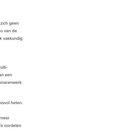
 zich geen
go van de
k vakkundig
lti-
van een
 snarenwerk.
isvol heten.
 meer
Te oordelen