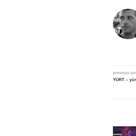
previous po
YÙRT – yùr