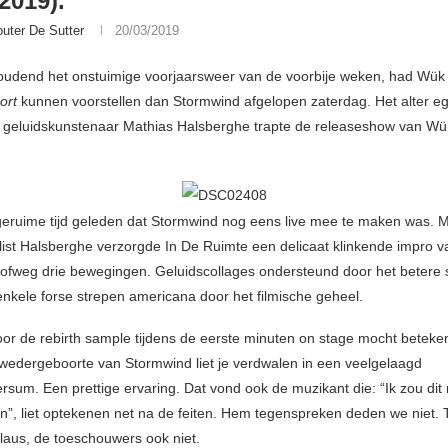
2019).
uter De Sutter
20/03/2019
udend het onstuimige voorjaarsweer van de voorbije weken, had Wük
ort
kunnen voorstellen dan Stormwind afgelopen zaterdag. Het alter e
geluidskunstenaar Mathias Halsberghe trapte de releaseshow van Wü
geruime tijd geleden dat Stormwind nog eens live mee te maken was. Mu
list Halsberghe verzorgde In De Ruimte een delicaat klinkende impro 
grofweg drie bewegingen. Geluidscollages ondersteund door het betere
nkele forse strepen americana door het filmische geheel.
or de rebirth sample tijdens de eerste minuten on stage mocht beteken
edergeboorte van Stormwind liet je verdwalen in een veelgelaagd
rsum. Een prettige ervaring. Dat vond ook de muzikant die: “Ik zou dit
”, liet optekenen net na de feiten. Hem tegenspreken deden we niet. 
laus, de toeschouwers ook niet.