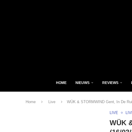
HOME
NIEUWS
REVIEWS
Home
Live
WÜK & STORMWIND Gent, In De Ruim
LIVE
LI
WÜK &