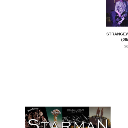
STRANGEW
(06
08