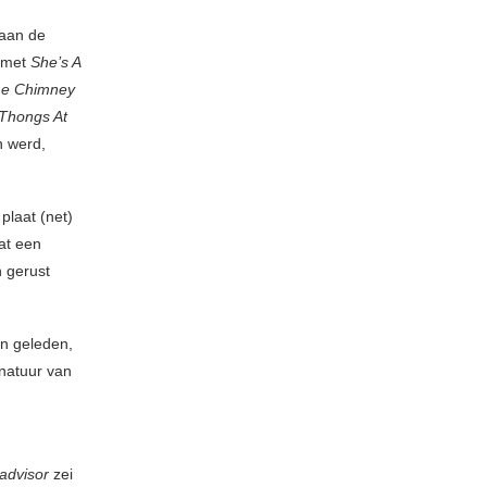
 aan de
t met
She’s A
he Chimney
Thongs At
n werd,
plaat (net)
at een
n gerust
en geleden,
 natuur van
padvisor
zei