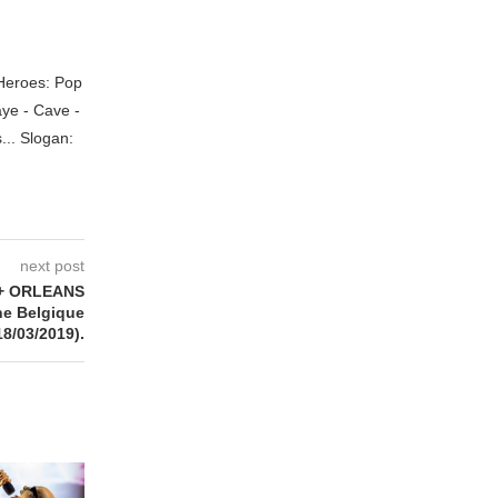
 Heroes: Pop
aye - Cave -
.. Slogan:
next post
+ ORLEANS
ne Belgique
18/03/2019).