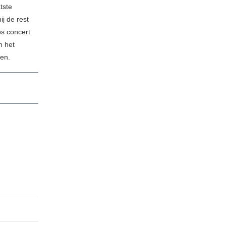
tste
ij de rest
os concert
n het
ben.