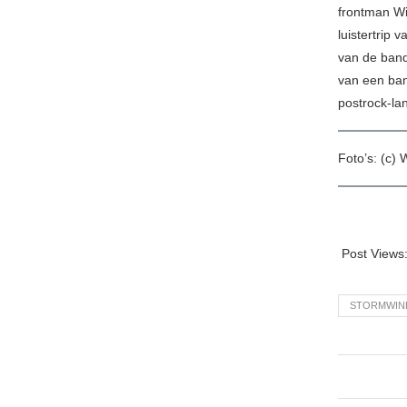
frontman Wi
luistertrip 
van de band
van een ban
postrock-la
Foto’s: (c)
Post Views
STORMWIN