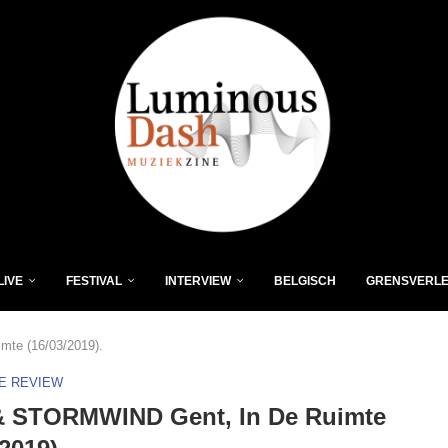
LIVE
FESTIVAL
INTERVIEW
BELGISCH
GRENSVERL
te (16/03/2019).
VE REVIEW
 STORMWIND Gent, In De Ruimte