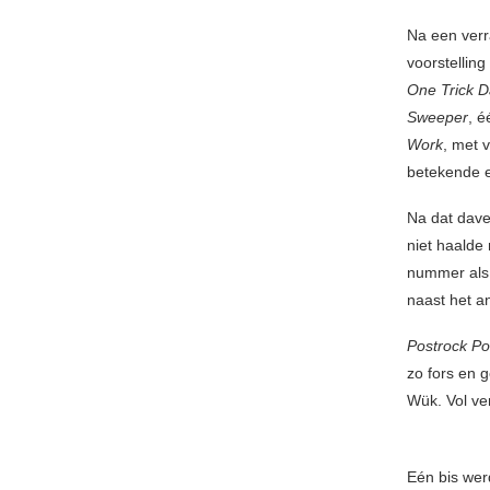
Na een verr
voorstellin
One Trick 
Sweeper
, 
Work
, met 
betekende e
Na dat dave
niet haalde
nummer al
naast het an
Postrock P
zo fors en 
Wük. Vol ve
Eén bis wer