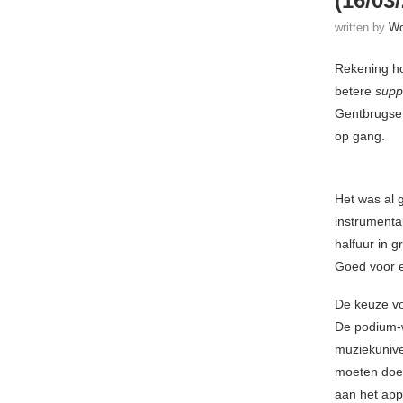
(16/03/
written by
Wo
Rekening ho
betere
supp
Gentbrugse 
op gang.
Het was al 
instrumenta
halfuur in 
Goed voor e
De keuze vo
De podium-w
muziekunive
moeten doen
aan het app