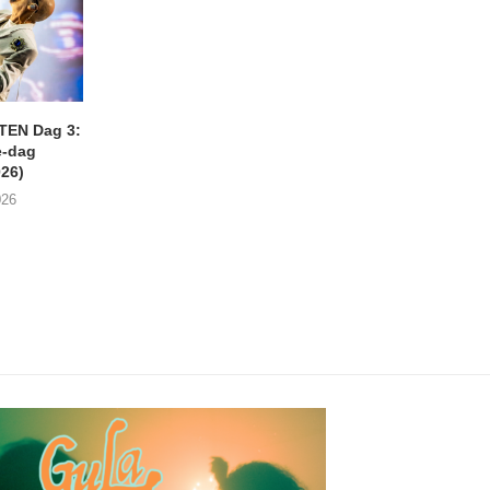
EN Dag 3:
ARGONAUT + HUMMIE
SHAME Gent, Boom
-dag
Begijnhofkerk, Mechelen
(23/07/2026)
026)
(25/07/2026)
26/07/2026
026
27/07/2026