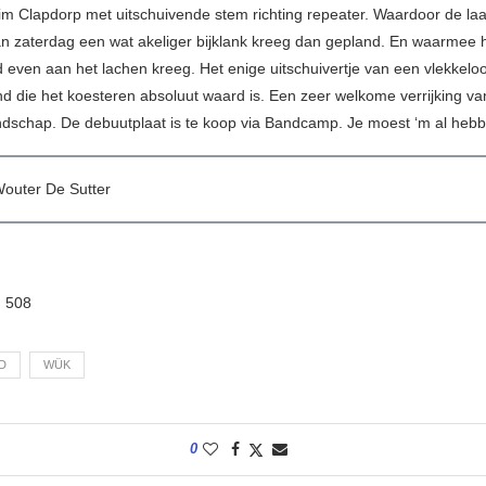
m Clapdorp met uitschuivende stem richting repeater. Waardoor de laa
van zaterdag een wat akeliger bijklank kreeg dan gepland. En waarmee h
 even aan het lachen kreeg. Het enige uitschuivertje van een vlekkelo
d die het koesteren absoluut waard is. Een zeer welkome verrijking va
ndschap. De debuutplaat is te koop via Bandcamp. Je moest ‘m al heb
 Wouter De Sutter
:
508
D
WÜK
0