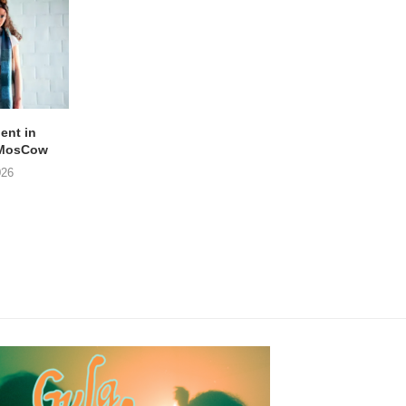
lent in
APOTH – Nelson
LIGHTSPEED speelt
 MosCow
THE SHEILA DIVINE in
05/08/2026
026
04/08/2026