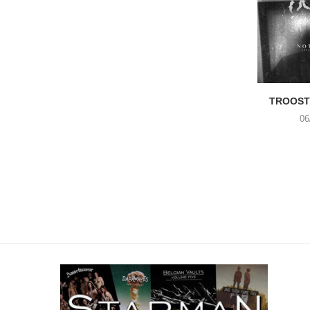
TROOST 
06