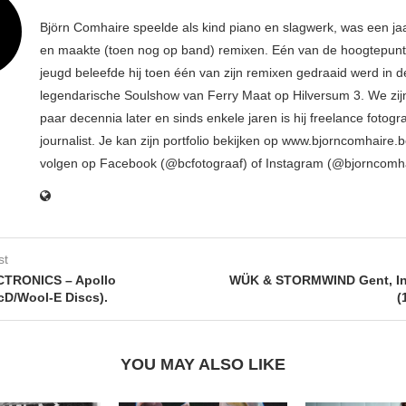
Björn Comhaire speelde als kind piano en slagwerk, was een jaar
en maakte (toen nog op band) remixen. Eén van de hoogtepunte
jeugd beleefde hij toen één van zijn remixen gedraaid werd in d
legendarische Soulshow van Ferry Maat op Hilversum 3. We zij
paar decennia later en sinds enkele jaren is hij freelance fotogr
journalist. Je kan zijn portfolio bekijken op www.bjorncomhaire.
volgen op Facebook (@bcfotograaf) of Instagram (@bjorncomh
st
TRONICS – Apollo
WÜK & STORMWIND Gent, In
cD/Wool-E Discs).
(
YOU MAY ALSO LIKE