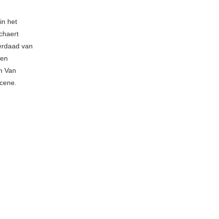
in het
schaert
derdaad van
ven
n Van
scene.