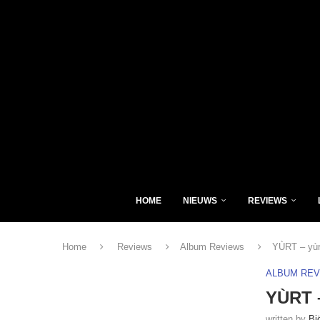
HOME
NIEUWS
REVIEWS
Home
Reviews
Album Reviews
YÙRT – yùr
ALBUM RE
YÙRT –
written by
Bj