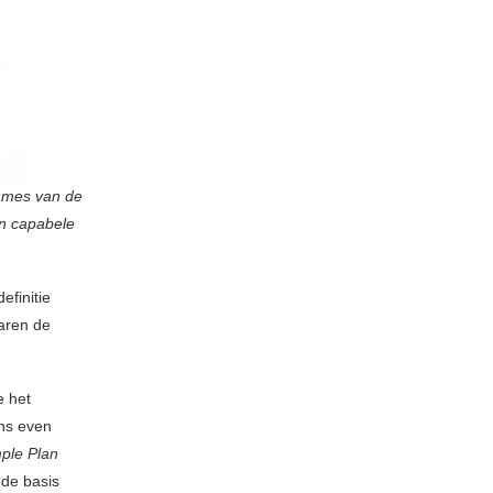
names van de
en capabele
efinitie
waren de
 het
ens even
ple Plan
 de basis