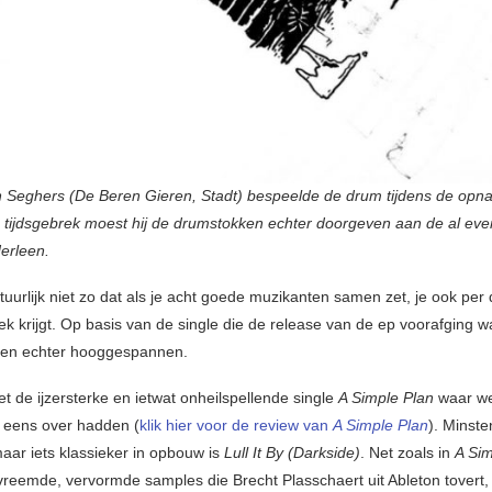
 Seghers (De Beren Gieren, Stadt) bespeelde de drum tijdens de op
tijdsgebrek moest hij de drumstokken echter doorgeven aan de al ev
derleen.
tuurlijk niet zo dat als je acht goede muzikanten samen zet, je ook per d
k krijgt. Op basis van de single die de release van de ep voorafging 
gen echter hooggespannen.
et de ijzersterke en ietwat onheilspellende single
A Simple Plan
waar we
 eens over hadden (
klik hier voor de review van
A Simple Plan
). Minst
ar iets klassieker in opbouw is
Lull It By (Darkside)
. Net zoals in
A Sim
reemde, vervormde samples die Brecht Plasschaert uit Ableton tovert,