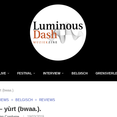
LIVE
FESTIVAL
INTERVIEW
BELGISCH
GRENSVERL
t (bwaa.).
VIEWS
BELGISCH
REVIEWS
 yùrt (bwaa.).
örn Comhaire
19/03/2019