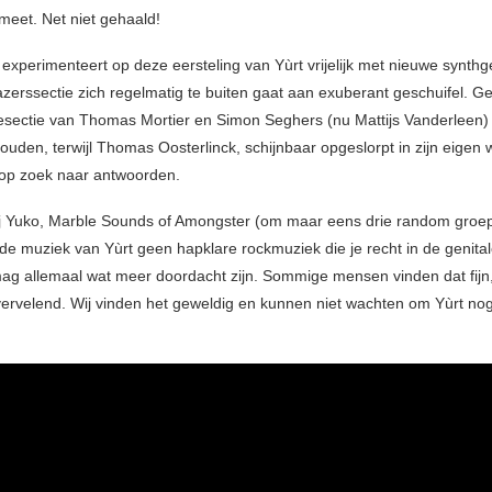
meet. Net niet gehaald!
 experimenteert op deze eersteling van Yùrt vrijelijk met nieuwe synthg
lazerssectie zich regelmatig te buiten gaat aan exuberant geschuifel. Ge
esectie van Thomas Mortier en Simon Seghers (nu Mattijs Vanderleen) o
uden, terwijl Thomas Oosterlinck, schijnbaar opgeslorpt in zijn eigen 
op zoek naar antwoorden.
ij Yuko, Marble Sounds of Amongster (om maar eens drie random groe
de muziek van Yùrt geen hapklare rockmuziek die je recht in de genita
mag allemaal wat meer doordacht zijn. Sommige mensen vinden dat fijn
vervelend. Wij vinden het geweldig en kunnen niet wachten om Yùrt nog