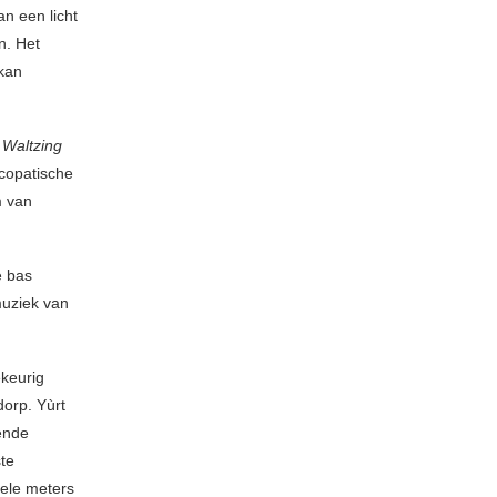
n een licht
n. Het
 kan
h
Waltzing
copatische
m van
e bas
 muziek van
keurig
dorp. Yùrt
lende
ste
kele meters