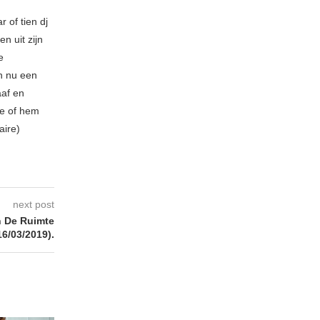
 of tien dj
n uit zijn
e
n nu een
aaf en
be of hem
aire)
next post
 De Ruimte
16/03/2019).