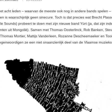
t acht leden – waarvan de meeste ook nog in andere bands spelen – 
n is waarschijnlijk geen sinecure. Toch is dat precies wat Brecht Plas
le Sounds) probeert te doen met zijn nieuwe band Yùrt (ja, dat zijn in
enten uit Mongolië). Samen met Thomas Oosterlinck, Rob Banken, Ste
 Thomas Mortier, Mattijs Vanderleen, Rozanne Descheemaeker en Too
egenwoordigen ze een niet onaanzienlijk deel van de Vlaamse muziek