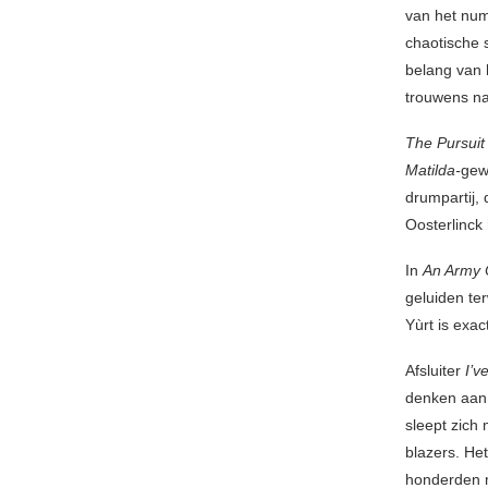
van het num
chaotische 
belang van 
trouwens na
The Pursuit
Matilda-
gew
drumpartij,
Oosterlinck 
In
An Army
geluiden ter
Yùrt is exa
Afsluiter
I’v
denken aan
sleept zich
blazers. Het
honderden m