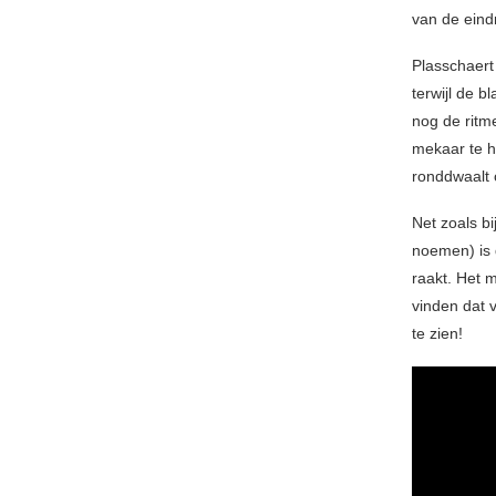
van de eind
Plasschaert
terwijl de b
nog de ritm
mekaar te ho
ronddwaalt 
Net zoals b
noemen) is 
raakt. Het 
vinden dat 
te zien!