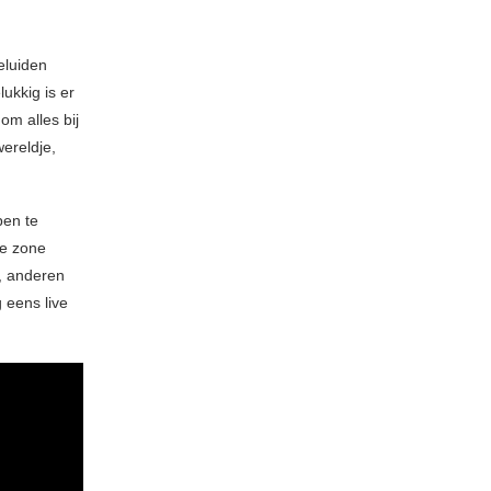
eluiden
lukkig is er
m alles bij
wereldje,
pen te
le zone
, anderen
 eens live