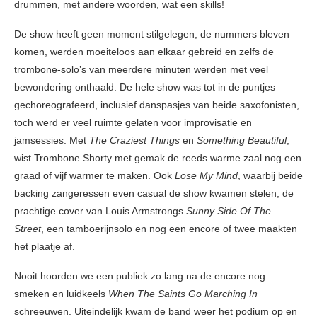
drummen, met andere woorden, wat een skills!
De show heeft geen moment stilgelegen, de nummers bleven
komen, werden moeiteloos aan elkaar gebreid en zelfs de
trombone-solo’s van meerdere minuten werden met veel
bewondering onthaald. De hele show was tot in de puntjes
gechoreografeerd, inclusief danspasjes van beide saxofonisten,
toch werd er veel ruimte gelaten voor improvisatie en
jamsessies. Met
The Craziest Things
en
Something Beautiful
,
wist Trombone Shorty met gemak de reeds warme zaal nog een
graad of vijf warmer te maken. Ook
Lose My Mind
, waarbij beide
backing zangeressen even casual de show kwamen stelen, de
prachtige cover van Louis Armstrongs
Sunny Side Of The
Street
, een tamboerijnsolo en nog een encore of twee maakten
het plaatje af.
Nooit hoorden we een publiek zo lang na de encore nog
smeken en luidkeels
When The Saints Go Marching In
schreeuwen. Uiteindelijk kwam de band weer het podium op en