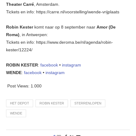
Theater Carré
, Amsterdam.
Tickets en info: https://carre.nl/voorstelling/wende-vrijplaats
Robin Kester
komt naar op 8 september naar
Amor (De
Roma)
, in Antwerpen:
Tickets en info: https://www.deroma.be/nl/agenda/robin-
kester/12224/
ROBIN KESTER
:
facebook
•
instagram
WENDE
:
facebook
•
instagram
Post Views:
1.000
HET DEPOT
ROBIN KESTER
STERRENLOPEN
WENDE