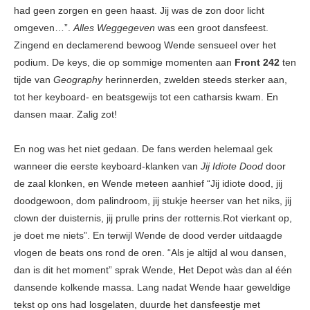
had geen zorgen en geen haast. Jij was de zon door licht
omgeven…”.
Alles Weggegeven
was een groot dansfeest.
Zingend en declamerend bewoog Wende sensueel over het
podium. De keys, die op sommige momenten aan
Front 242
ten
tijde van
Geography
herinnerden, zwelden steeds sterker aan,
tot her keyboard- en beatsgewijs tot een catharsis kwam. En
dansen maar. Zalig zot!
En nog was het niet gedaan. De fans werden helemaal gek
wanneer die eerste keyboard-klanken van
Jij Idiote Dood
door
de zaal klonken, en Wende meteen aanhief “Jij idiote dood, jij
doodgewoon, dom palindroom, jij stukje heerser van het niks, jij
clown der duisternis, jij prulle prins der rotternis.Rot vierkant op,
je doet me niets”. En terwijl Wende de dood verder uitdaagde
vlogen de beats ons rond de oren. “Als je altijd al wou dansen,
dan is dit het moment” sprak Wende, Het Depot wàs dan al één
dansende kolkende massa. Lang nadat Wende haar geweldige
tekst op ons had losgelaten, duurde het dansfeestje met