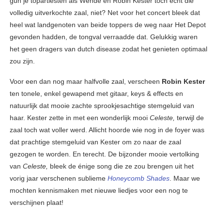
gun je topartiesten als Wende en Robin Kester toch echt die
volledig uitverkochte zaal, niet? Net voor het concert bleek dat
heel wat landgenoten van beide toppers de weg naar Het Depot
gevonden hadden, de tongval verraadde dat. Gelukkig waren
het geen dragers van dutch disease zodat het genieten optimaal
zou zijn.
Voor een dan nog maar halfvolle zaal, verscheen
Robin Kester
ten tonele, enkel gewapend met gitaar, keys & effects en
natuurlijk dat mooie zachte sprookjesachtige stemgeluid van
haar. Kester zette in met een wonderlijk mooi
Celeste,
terwijl de
zaal toch wat voller werd. Allicht hoorde wie nog in de foyer was
dat prachtige stemgeluid van Kester om zo naar de zaal
gezogen te worden. En terecht. De bijzonder mooie vertolking
van
Celeste,
bleek de énige song die ze zou brengen uit het
vorig jaar verschenen sublieme
Honeycomb Shades
. Maar we
mochten kennismaken met nieuwe liedjes voor een nog te
verschijnen plaat!