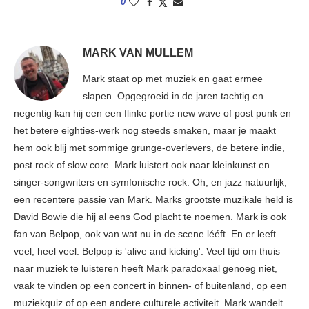
0
MARK VAN MULLEM
Mark staat op met muziek en gaat ermee
slapen. Opgegroeid in de jaren tachtig en
negentig kan hij een een flinke portie new wave of post punk en
het betere eighties-werk nog steeds smaken, maar je maakt
hem ook blij met sommige grunge-overlevers, de betere indie,
post rock of slow core. Mark luistert ook naar kleinkunst en
singer-songwriters en symfonische rock. Oh, en jazz natuurlijk,
een recentere passie van Mark. Marks grootste muzikale held is
David Bowie die hij al eens God placht te noemen. Mark is ook
fan van Belpop, ook van wat nu in de scene lééft. En er leeft
veel, heel veel. Belpop is 'alive and kicking'. Veel tijd om thuis
naar muziek te luisteren heeft Mark paradoxaal genoeg niet,
vaak te vinden op een concert in binnen- of buitenland, op een
muziekquiz of op een andere culturele activiteit. Mark wandelt