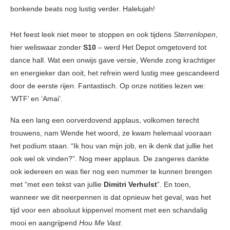
bonkende beats nog lustig verder. Halelujah!
Het feest leek niet meer te stoppen en ook tijdens
Sterrenlopen
,
hier weliswaar zonder
S10
– werd Het Depot omgetoverd tot
dance hall. Wat een onwijs gave versie, Wende zong krachtiger
en energieker dan ooit, het refrein werd lustig mee gescandeerd
door de eerste rijen. Fantastisch. Op onze notities lezen we:
‘WTF’ en ‘Amai’.
Na een lang een oorverdovend applaus, volkomen terecht
trouwens, nam Wende het woord, ze kwam helemaal vooraan
het podium staan. “Ik hou van mijn job, en ik denk dat jullie het
ook wel ok vinden?”. Nog meer applaus. De zangeres dankte
ook iedereen en was fier nog een nummer te kunnen brengen
met “met een tekst van jullie
Dimitri Verhulst
”. En toen,
wanneer we dit neerpennen is dat opnieuw het geval, was het
tijd voor een absoluut kippenvel moment met een schandalig
mooi en aangrijpend
Hou Me Vast
.