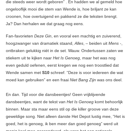
die steeds weer wordt geboren” . En hadden we al gemeld hoe
ongelooflijk mooi die stem van Wende is, hoe briljant ze kan
croonen, hoe overtuigend en pakkend ze die teksten brengt.
Ja? Dan herhalen we dat graag nog eens.
Fan-favorieten
Deze Gin
, en vooral een machtig en zuiverend,
hoogzwanger van dramatiek staand,
Alles
, – beiden uit
Mens
-,
ontbraken gelukkig niét in de set. Wauw. Ondertussen zaten we
stiekem uit te kijken naar
Het Is Genoeg
, maar het was nog
even geduld oefenen, eerst kregen we nog een troostlied dat
Wende samen met
S10
schreef. “Deze is voor iedereen die wat
moed kan gebruiken” en een fraai
Niet Bang Zijn
was ons deel.
En dan. Tijd voor die dansbeentjes! Geen vrijblijvende
dansbeentjes, want de tekst van
Het Is Genoeg
komt behoorlijk
binnen. Maar sta maar eens stil op die killer groove van deze
geweldige song. Niet alleen danste Het Depot lustig mee, “Het is
goed, het is genoeg, ik ben meer dan goed genoeg” werd uit