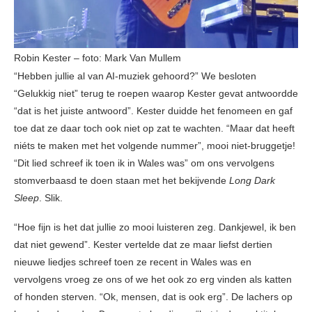
Robin Kester – foto: Mark Van Mullem
“Hebben jullie al van AI-muziek gehoord?” We besloten
“Gelukkig niet” terug te roepen waarop Kester gevat antwoordde
“dat is het juiste antwoord”. Kester duidde het fenomeen en gaf
toe dat ze daar toch ook niet op zat te wachten. “Maar dat heeft
niéts te maken met het volgende nummer”, mooi niet-bruggetje!
“Dit lied schreef ik toen ik in Wales was” om ons vervolgens
stomverbaasd te doen staan met het bekijvende
Long Dark
Sleep
. Slik.
“Hoe fijn is het dat jullie zo mooi luisteren zeg. Dankjewel, ik ben
dat niet gewend”. Kester vertelde dat ze maar liefst dertien
nieuwe liedjes schreef toen ze recent in Wales was en
vervolgens vroeg ze ons of we het ook zo erg vinden als katten
of honden sterven. “Ok, mensen, dat is ook erg”. De lachers op