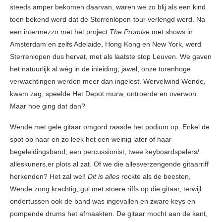
steeds amper bekomen daarvan, waren we zo blij als een kind
toen bekend werd dat de Sterrenlopen-tour verlengd werd. Na
een intermezzo met het project
The Promise
met shows in
Amsterdam en zelfs Adelaide, Hong Kong en New York, werd
Sterrenlopen dus hervat, met als laatste stop Leuven. We gaven
het natuurlijk al wég in de inleiding; jawel, onze torenhoge
verwachtingen werden meer dan ingelost. Wervelwind Wende,
kwam zag, speelde Het Depot murw, ontroerde en overwon.
Maar hoe ging dat dan?
Wende met gele gitaar omgord raasde het podium op. Enkel de
spot op haar en zo leek het een weinig later of haar
begeleidingsband; een percussionist, twee keyboardspelers/
alleskuners,er plots al zat. Of we die allesverzengende gitaarriff
herkenden? Het zal wel!
Dit is alles
rockte als de beesten,
Wende zong krachtig, gul met stoere riffs op die gitaar, terwijl
ondertussen ook de band was ingevallen en zware keys en
pompende drums het afmaakten. De gitaar mocht aan de kant,