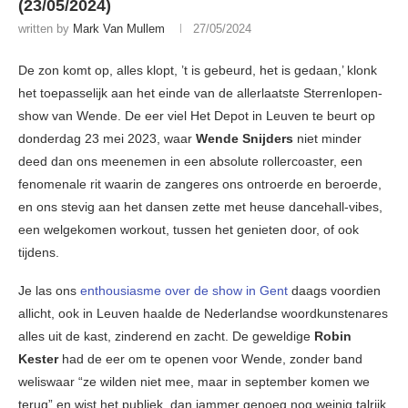
(23/05/2024)
written by
Mark Van Mullem
27/05/2024
De zon komt op, alles klopt, ’t is gebeurd, het is gedaan,’ klonk
het toepasselijk aan het einde van de allerlaatste Sterrenlopen-
show van Wende. De eer viel Het Depot in Leuven te beurt op
donderdag 23 mei 2023, waar
Wende Snijders
niet minder
deed dan ons meenemen in een absolute rollercoaster, een
fenomenale rit waarin de zangeres ons ontroerde en beroerde,
en ons stevig aan het dansen zette met heuse dancehall-vibes,
een welgekomen workout, tussen het genieten door, of ook
tijdens.
Je las ons
enthousiasme over de show in Gent
daags voordien
allicht, ook in Leuven haalde de Nederlandse woordkunstenares
alles uit de kast, zinderend en zacht. De geweldige
Robin
Kester
had de eer om te openen voor Wende, zonder band
weliswaar “ze wilden niet mee, maar in september komen we
terug” en wist het publiek, dan jammer genoeg nog weinig talrijk,