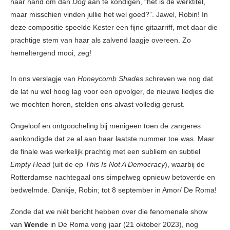
haar hand om dan
Dog
aan te kondigen, “het is de werktitel,
maar misschien vinden jullie het wel goed?”. Jawel, Robin! In
deze compositie speelde Kester een fijne gitaarriff, met daar die
prachtige stem van haar als zalvend laagje overeen. Zo
hemeltergend mooi, zeg!
In ons verslagje van
Honeycomb Shades
schreven we nog dat
de lat nu wel hoog lag voor een opvolger, de nieuwe liedjes die
we mochten horen, stelden ons alvast volledig gerust.
Ongeloof en ontgoocheling bij menigeen toen de zangeres
aankondigde dat ze al aan haar laatste nummer toe was. Maar
de finale was werkelijk prachtig met een subliem en subtiel
Empty Head
(uit de ep
This Is Not A Democracy
), waarbij de
Rotterdamse nachtegaal ons simpelweg opnieuw betoverde en
bedwelmde. Dankje, Robin; tot 8 september in Amor/ De Roma!
Zonde dat we niét bericht hebben over die fenomenale show
van
Wende
in De Roma vorig jaar (21 oktober 2023), nog