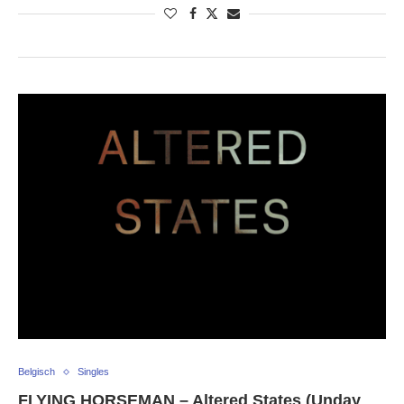
Belgisch
Singles
FLYING HORSEMAN – Altered States (Unday