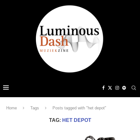
Home
Tags
Posts tagged with "het depot"
TAG:
HET DEPOT