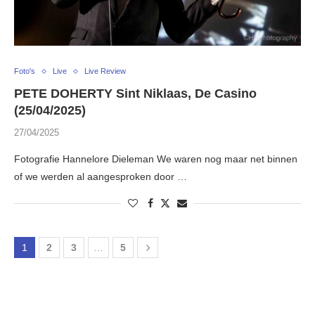
Foto's
Live
Live Review
PETE DOHERTY Sint Niklaas, De Casino
(25/04/2025)
27/04/2025
Fotografie Hannelore Dieleman We waren nog maar net binnen
of we werden al aangesproken door …
1
2
3
…
5