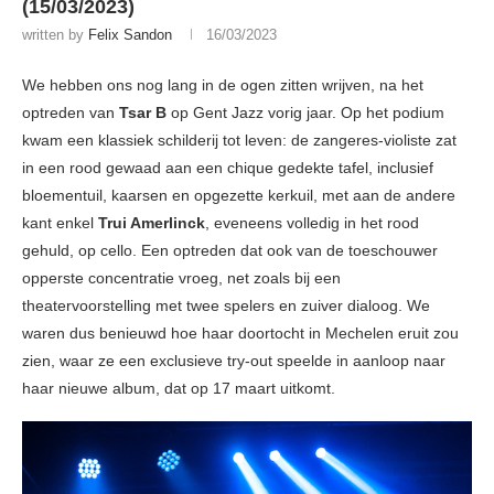
(15/03/2023)
written by
Felix Sandon
16/03/2023
We hebben ons nog lang in de ogen zitten wrijven, na het
optreden van
Tsar B
op Gent Jazz vorig jaar. Op het podium
kwam een klassiek schilderij tot leven: de zangeres-violiste zat
in een rood gewaad aan een chique gedekte tafel, inclusief
bloementuil, kaarsen en opgezette kerkuil, met aan de andere
kant enkel
Trui Amerlinck
, eveneens volledig in het rood
gehuld, op cello. Een optreden dat ook van de toeschouwer
opperste concentratie vroeg, net zoals bij een
theatervoorstelling met twee spelers en zuiver dialoog. We
waren dus benieuwd hoe haar doortocht in Mechelen eruit zou
zien, waar ze een exclusieve try-out speelde in aanloop naar
haar nieuwe album, dat op 17 maart uitkomt.