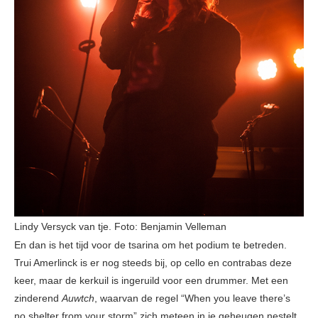
Lindy Versyck van tje. Foto: Benjamin Velleman
En dan is het tijd voor de tsarina om het podium te betreden.
Trui Amerlinck is er nog steeds bij, op cello en contrabas deze
keer, maar de kerkuil is ingeruild voor een drummer. Met een
zinderend
Auwtch
, waarvan de regel “When you leave there’s
no shelter from your storm” zich meteen in je geheugen nestelt,