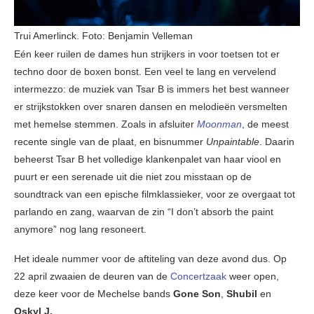
Trui Amerlinck. Foto: Benjamin Velleman
Eén keer ruilen de dames hun strijkers in voor toetsen tot er
techno door de boxen bonst. Een veel te lang en vervelend
intermezzo: de muziek van Tsar B is immers het best wanneer
er strijkstokken over snaren dansen en melodieën versmelten
met hemelse stemmen. Zoals in afsluiter
Moonman
, de meest
recente single van de plaat, en bisnummer
Unpaintable
. Daarin
beheerst Tsar B het volledige klankenpalet van haar viool en
puurt er een serenade uit die niet zou misstaan op de
soundtrack van een epische filmklassieker, voor ze overgaat tot
parlando en zang, waarvan de zin “I don’t absorb the paint
anymore” nog lang resoneert.
Het ideale nummer voor de aftiteling van deze avond dus. Op
22 april zwaaien de deuren van de
Concertzaak
weer open,
deze keer voor de Mechelse bands
Gone Son
,
Shubil
en
Oskyl J.