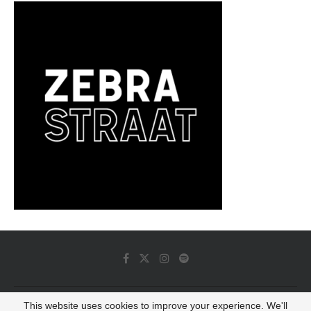
This website uses cookies to improve your experience. We'll
© 2022 - Luminous Dash All Rights Reserved