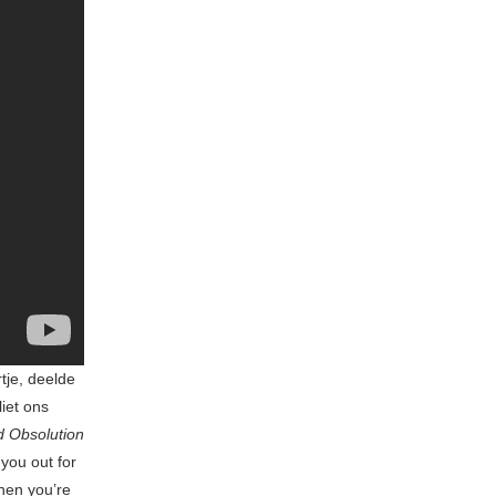
tje, deelde
iet ons
d Obsolution
 you out for
when you’re