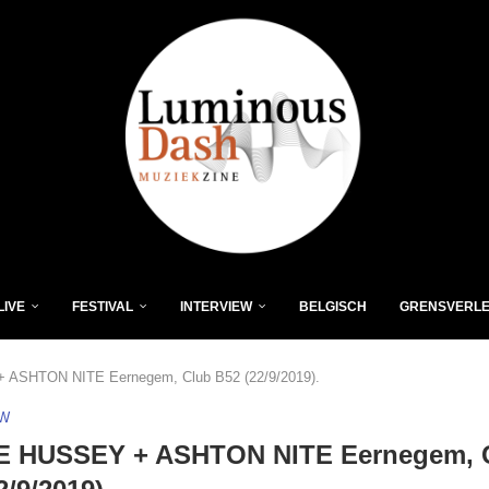
LIVE
FESTIVAL
INTERVIEW
BELGISCH
GRENSVERL
SHTON NITE Eernegem, Club B52 (22/9/2019).
EW
 HUSSEY + ASHTON NITE Eernegem, 