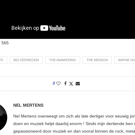
:
565
TE
B52 EERNEGEM
THE AWAKENING
THE MISSION
WAYNE H
0
NEL MERTENS
Nel Mertens overweegt om zich als late dertiger voor eeuwig jo
doen en muziek helpt daarbij enorm ! Sinds mijn dertiende ben 
gepassioneerd door muziek en dan vooral binnen de rock, metal