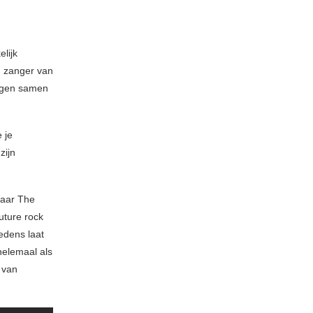
lijk
, zanger van
dagen samen
 je
zijn
waar The
future rock
edens laat
helemaal als
t van