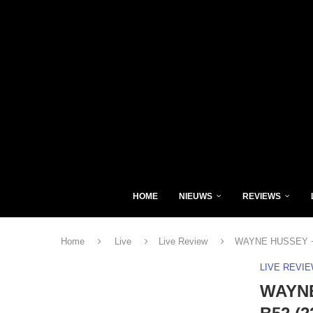
HOME
NIEUWS
REVIEWS
Home
Live
Live Review
WAYNE HUSSEY + A
LIVE REVI
WAYNE