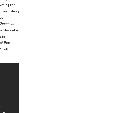
t hij zelf
en een vleug
ven
Chasm
van
e klassieke
zijn
e! Een
, wij