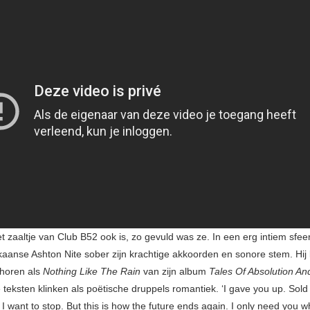
t zaaltje van Club B52 ook is, zo gevuld was ze. In een erg intiem sfeer
kaanse Ashton Nite sober zijn krachtige akkoorden en sonore stem. Hij l
horen als
Nothing Like The Rain
van zijn album
Tales Of Absolution An
 teksten klinken als poëtische druppels romantiek. ‘I gave you up. Sold
I want to stop. But this is how the future ends again. I only need you 