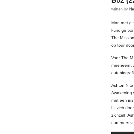
B52 (2
written by
Ne
Man met git
kundige por
The Mission
op tour doo
Voor The Mi
meeneemt do
autobiograf
Ashton Nite
Awakening vo
met een ins
hij zich do
zichzelf, As
nummers va