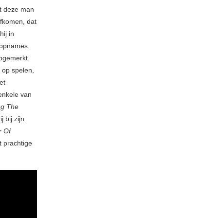
at deze man
 afkomen, dat
ij in
e opnames.
opgemerkt
 op spelen,
et
 enkele van
ng The
 bij zijn
r Of
t prachtige