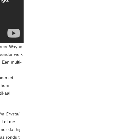
nneer Wayne
eender welk
. Een multi-
neerzet,
n hem
zikaal
he Crystal
 ‘Let me
mer dat hij
as ronduit