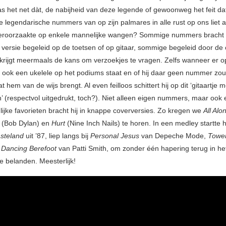
as het net dàt, de nabijheid van deze legende of gewoonweg het feit d
die legendarische nummers van op zijn palmares in alle rust op ons liet
eroorzaakte op enkele mannelijke wangen? Sommige nummers bracht h
 versie begeleid op de toetsen of op gitaar, sommige begeleid door d
 krijgt meermaals de kans om verzoekjes te vragen. Zelfs wanneer er 
r ook een ukelele op het podiums staat en of hij daar geen nummer zou
at hem van de wijs brengt. Al even feilloos schittert hij op dit ‘gitaartje m
’ (respectvol uitgedrukt, toch?). Niet alleen eigen nummers, maar ook
lijke favorieten bracht hij in knappe coverversies. Zo kregen we
All Alo
(Bob Dylan) en
Hurt
(Nine Inch Nails) te horen. In een medley startte hij
steland
uit ’87, liep langs bij
Personal Jesus
van Depeche Mode,
Towe
n
Dancing Berefoot
van Patti Smith, om zonder één hapering terug in he
e belanden. Meesterlijk!