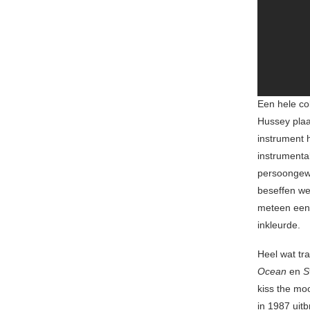
Een hele co
Hussey plaa
instrument h
instrumenta
persoongewo
beseffen we
meteen een 
inkleurde.
Heel wat tr
Ocean
en
S
kiss the mo
in 1987 uit