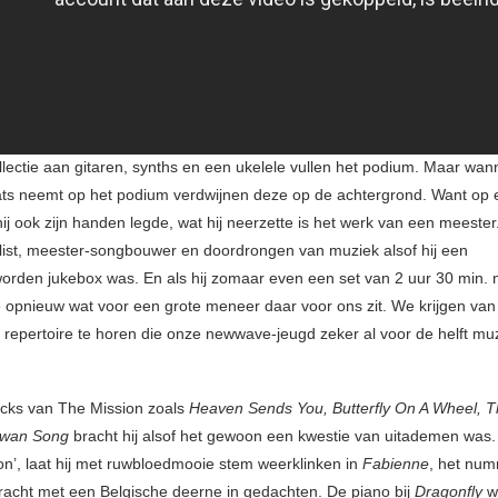
llectie aan gitaren, synths en een ukelele vullen het podium. Maar wa
ts neemt op het podium verdwijnen deze op de achtergrond. Want op 
ij ook zijn handen legde, wat hij neerzette is het werk van een meester
list, meester-songbouwer en doordrongen van muziek alsof hij een
rden jukebox was. En als hij zomaar even een set van 2 uur 30 min. 
 opnieuw wat voor een grote meneer daar voor ons zit. We krijgen va
repertoire te horen die onze newwave-jeugd zeker al voor de helft mu
acks van The Mission zoals
Heaven Sends You, Butterfly On A Wheel, T
wan Song
bracht hij alsof het gewoon een kwestie van uitademen was.
on’, laat hij met ruwbloedmooie stem weerklinken in
Fabienne
, het num
bracht met een Belgische deerne in gedachten. De piano bij
Dragonfly
w