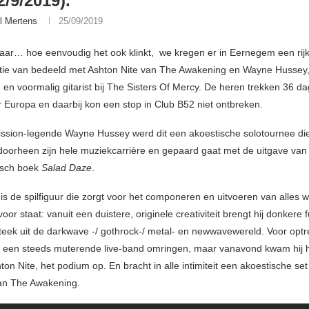
2/9/2019).
l Mertens
25/09/2019
aar… hoe eenvoudig het ook klinkt, we kregen er in Eernegem een rijke
tie van bedeeld met Ashton Nite van The Awakening en Wayne Hussey
 en voormalig gitarist bij The Sisters Of Mercy. De heren trekken 36 
r Europa en daarbij kon een stop in Club B52 niet ontbreken.
ssion-legende Wayne Hussey werd dit een akoestische solotournee die
orheen zijn hele muziekcarrière en gepaard gaat met de uitgave van 
isch boek
Salad Daze
.
 is de spilfiguur die zorgt voor het componeren en uitvoeren van alles 
or staat: vanuit een duistere, originele creativiteit brengt hij donkere 
teek uit de darkwave -/ gothrock-/ metal- en newwavewereld. Voor optr
or een steeds muterende live-band omringen, maar vanavond kwam hij 
hton Nite, het podium op. En bracht in alle intimiteit een akoestische se
n The Awakening.