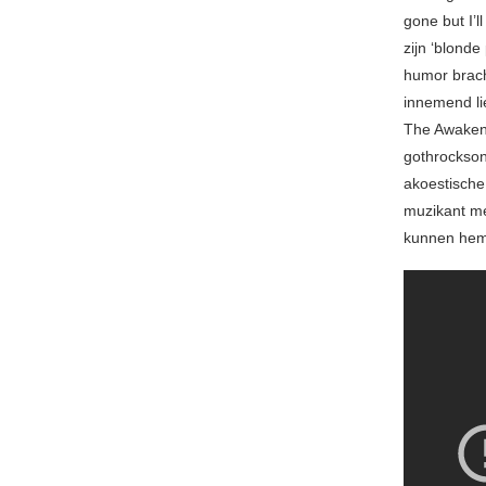
gone but I’ll
zijn ‘blond
humor bracht
innemend li
The Awakeni
gothrockso
akoestische
muzikant met
kunnen he