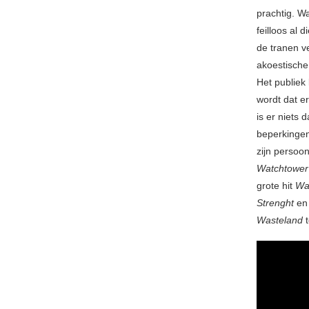
prachtig. W
feilloos al 
de tranen v
akoestische
Het publiek
wordt dat e
is er niets d
beperkingen
zijn persoon
Watchtower
grote hit
Wa
Strenght
e
Wasteland
t