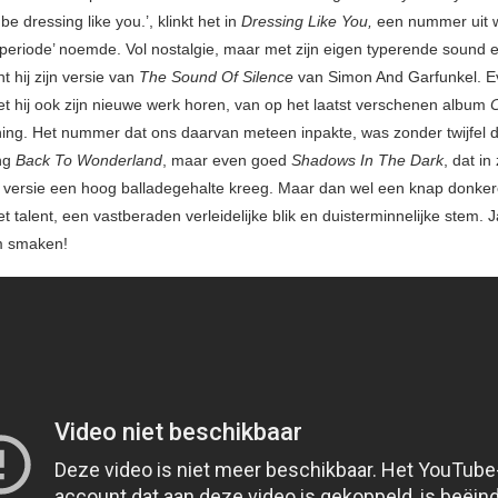
 be dressing like you.’, klinkt het in
Dressing Like You,
een nummer uit wa
e periode’ noemde. Vol nostalgie, maar met zijn eigen typerende sound 
 hij zijn versie van
The Sound Of Silence
van Simon And Garfunkel. E
et hij ook zijn nieuwe werk horen, van op het laatst verschenen album
ng. Het nummer dat ons daarvan meteen inpakte, was zonder twijfel d
ng
Back To Wonderland
, maar even goed
Shadows In The Dark
, dat in 
 versie een hoog balladegehalte kreeg. Maar dan wel een knap donker
 talent, een vastberaden verleidelijke blik en duisterminnelijke stem. Ja
m smaken!