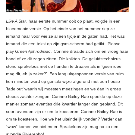
Like A Star
, haar eerste nummer ooit op plaat, volgde in een
bloedmooie versie. Op het einde van het nummer riep ze
iemand naar voor wie ze al een tijdje in de gaten had. Het was
iemand die een tekst op zijn gsm-scherm had getikt: ‘Please
play
Green Aphrodisiac’
. Corinne draaide zich om en vroeg haar
band of ze dit zagen zitten. Die knikten. De geluidstechnicus
stond sprakeloos met de handen te draaien als in ‘geen idee,
mag dit, eh ja zeker?’. Een lang uitgesponnen versie van ruim
tien minuten werd op geniale wijze afgerond met een heuse
‘fade out’ waarin wij moesten meezingen en we dan in groep
steeds zachter zongen. Corinne Bailey-Rae speelde op deze
manier zomaar eventjes drie kwartier langer dan gepland. Dit
soort avonden zijn er om te koesteren. Corinne Bailey-Rae is
om te koesteren. Hoe we het uiteindelijk vonden? Verder dan
“wow” komen we niet meer. Sprakeloos zijn mag na zo een
avondje Rivierenhof.