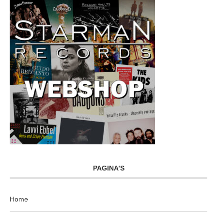
PAGINA’S
Home