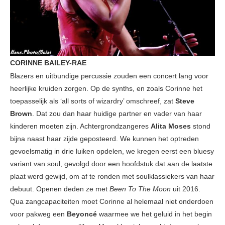
CORINNE BAILEY-RAE
Blazers en uitbundige percussie zouden een concert lang voor
heerlijke kruiden zorgen. Op de synths, en zoals Corinne het
toepasselijk als ‘all sorts of wizardry’ omschreef, zat
Steve
Brown
. Dat zou dan haar huidige partner en vader van haar
kinderen moeten zijn. Achtergrondzangeres
Alita Moses
stond
bijna naast haar zijde geposteerd. We kunnen het optreden
gevoelsmatig in drie luiken opdelen, we kregen eerst een bluesy
variant van soul, gevolgd door een hoofdstuk dat aan de laatste
plaat werd gewijd, om af te ronden met soulklassiekers van haar
debuut. Openen deden ze met
Been To The Moon
uit 2016.
Qua zangcapaciteiten moet Corinne al helemaal niet onderdoen
voor pakweg een
Beyoncé
waarmee we het geluid in het begin