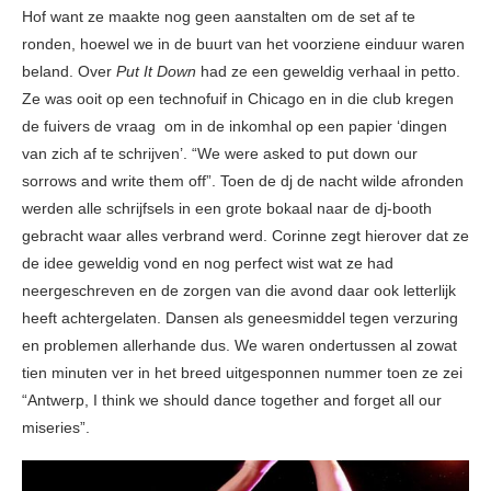
Hof want ze maakte nog geen aanstalten om de set af te
ronden, hoewel we in de buurt van het voorziene einduur waren
beland. Over
Put It Down
had ze een geweldig verhaal in petto.
Ze was ooit op een technofuif in Chicago en in die club kregen
de fuivers de vraag om in de inkomhal op een papier ‘dingen
van zich af te schrijven’. “We were asked to put down our
sorrows and write them off”. Toen de dj de nacht wilde afronden
werden alle schrijfsels in een grote bokaal naar de dj-booth
gebracht waar alles verbrand werd. Corinne zegt hierover dat ze
de idee geweldig vond en nog perfect wist wat ze had
neergeschreven en de zorgen van die avond daar ook letterlijk
heeft achtergelaten. Dansen als geneesmiddel tegen verzuring
en problemen allerhande dus. We waren ondertussen al zowat
tien minuten ver in het breed uitgesponnen nummer toen ze zei
“Antwerp, I think we should dance together and forget all our
miseries”.