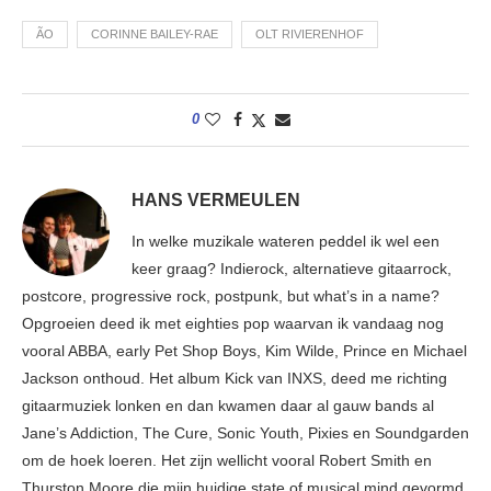
ÃO
CORINNE BAILEY-RAE
OLT RIVIERENHOF
0
HANS VERMEULEN
In welke muzikale wateren peddel ik wel een
keer graag? Indierock, alternatieve gitaarrock,
postcore, progressive rock, postpunk, but what’s in a name?
Opgroeien deed ik met eighties pop waarvan ik vandaag nog
vooral ABBA, early Pet Shop Boys, Kim Wilde, Prince en Michael
Jackson onthoud. Het album Kick van INXS, deed me richting
gitaarmuziek lonken en dan kwamen daar al gauw bands al
Jane’s Addiction, The Cure, Sonic Youth, Pixies en Soundgarden
om de hoek loeren. Het zijn wellicht vooral Robert Smith en
Thurston Moore die mijn huidige state of musical mind gevormd