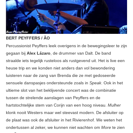
BERT PEYFFERS / ÃO
Percussionist Peyffers leek overigens in de bewegingsleer te zijn
gegaan bij
Alex Lázaro
, de drummer van Dalt. De band
straalde iets tegelijk rusteloos als rustgevend uit. Het is live een
heuse trip en we konden niet anders dan vol bewondering
luisteren naar de zang van Brenda die ze met gedoseerde
sensuele danspasjes ondersteunde zoals in
Speak
. Ook in het
ultieme slot van het beklijvende concert was de combinatie
tussen de strelende aanslagen van Peyffers en de
hartstochtelijke stem van Corijn van een hoog niveau.
Mulher
klonk nooit Westers maar wel steevast modern. De afsluiter op
de plaat was ook de afsluiter in het Rivierenhof. We weten het
ondertussen al zeker, we kunnen niet wachten om
More
te zien