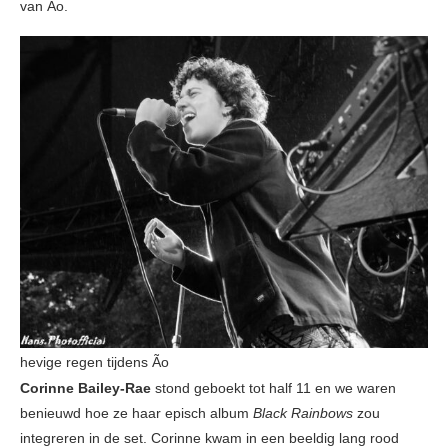
van Ão.
hevige regen tijdens Ão
Corinne Bailey-Rae
stond geboekt tot half 11 en we waren
benieuwd hoe ze haar episch album
Black Rainbows
zou
integreren in de set. Corinne kwam in een beeldig lang rood