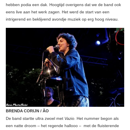
hebben podia een dak. Hoogtijd overigens dat we de band ook
eens live aan het werk zagen. Het werd de start van een
intrigerend en beklijvend avondje muziek op erg hoog niveau.
BRENDA CORIJN / ÃO
De band startte ultra zwoel met
Vazio
. Het nummer begon als
een natte droom – het regende hallooo – met de fluisterende