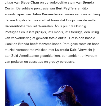
gitaar van
Siebe Chau
en de verleidelijke stem van
Brenda
Corijn.
De subtiele percussie van
Bert Peyffers
en dito
soundscapes van
Jolan Decaestecker
waren een concert lang
de voedingsbodem voor al het fraais dat Corijn over de natte
Rivierenhofnarren liet dwarrelen. Ão is puur taalkundig
Portugees en is iets pijnlijks, iets moois, iets treurigs, een uiting
van verwondering of gewoon totale onzin. Het is een nasale
klank en Brenda heeft Mozambikaans-Portugese roots en haar
muziek vertoont raakvlakken met
Lucrecia Dalt.
Verwacht je
aan Zuid-Amerikaanse gitaarklanken, een ambient-universum
van pedalen en cassettes en groovy percussie.