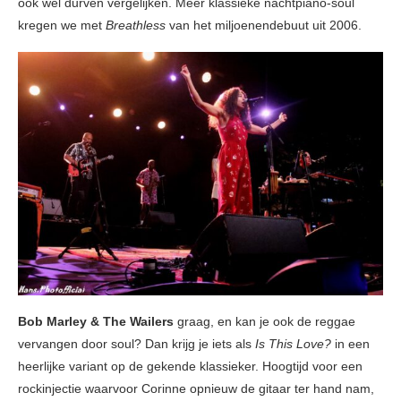
ook wel durven vergelijken. Meer klassieke nachtpiano-soul
kregen we met
Breathless
van het miljoenendebuut uit 2006.
Bob Marley & The Wailers
graag, en kan je ook de reggae
vervangen door soul? Dan krijg je iets als
Is This Love?
in een
heerlijke variant op de gekende klassieker. Hoogtijd voor een
rockinjectie waarvoor Corinne opnieuw de gitaar ter hand nam,