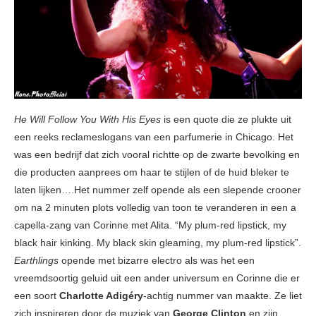
He Will Follow You With His Eyes
is een quote die ze plukte uit
een reeks reclameslogans van een parfumerie in Chicago. Het
was een bedrijf dat zich vooral richtte op de zwarte bevolking en
die producten aanprees om haar te stijlen of de huid bleker te
laten lijken….Het nummer zelf opende als een slepende crooner
om na 2 minuten plots volledig van toon te veranderen in een a
capella-zang van Corinne met Alita. “My plum-red lipstick, my
black hair kinking. My black skin gleaming, my plum-red lipstick”.
Earthlings
opende met bizarre electro als was het een
vreemdsoortig geluid uit een ander universum en Corinne die er
een soort
Charlotte Adigéry
-achtig nummer van maakte. Ze liet
zich inspireren door de muziek van
George Clinton
en zijn