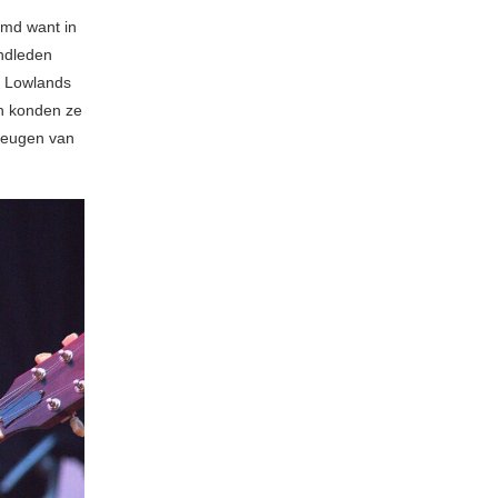
emd want in
andleden
p Lowlands
ch konden ze
 teugen van