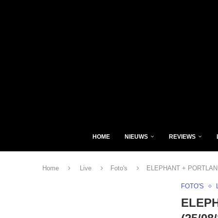
HOME
NIEUWS
REVIEWS
Home
Live
Foto's
ELEPHANT + PORTLAND Mi
FOTO'S
ELEPH