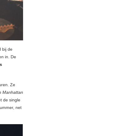
 bij de
en in. De
s
uren. Ze
In Manhattan
t de single
nummer, net