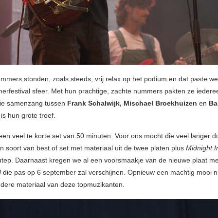
mmers stonden, zoals steeds, vrij relax op het podium en dat paste wel
merfestival sfeer. Met hun prachtige, zachte nummers pakten ze iedere
ie samenzang tussen
Frank Schalwijk, Mischael Broekhuizen
en
Ba
is hun grote troef.
en veel te korte set van 50 minuten. Voor ons mocht die veel langer d
n soort van best of set met materiaal uit de twee platen plus
Midnight 
utep. Daarnaast kregen we al een voorsmaakje van de nieuwe plaat me
d
die pas op 6 september zal verschijnen. Opnieuw een machtig mooi 
ndere materiaal van deze topmuzikanten.