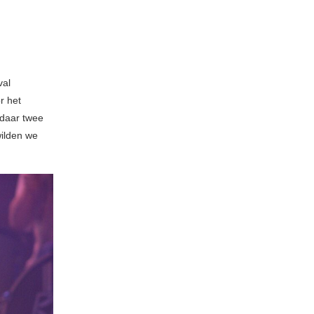
val
r het
 daar twee
wilden we