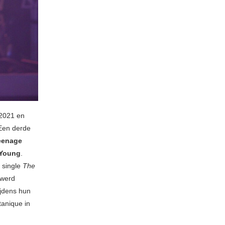
2021 en
 Een derde
eenage
 Young
.
 single
The
 werd
ijdens hun
tanique in