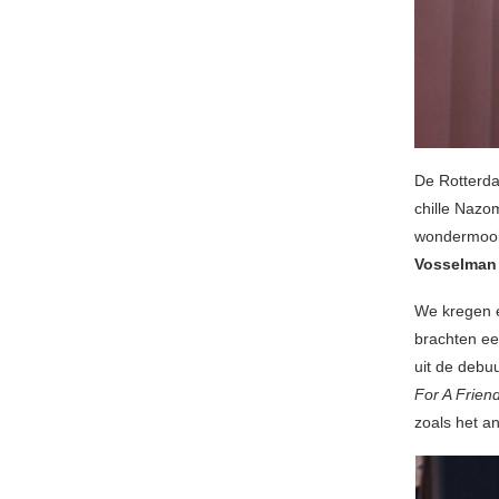
De Rotterda
chille Nazo
wondermoo
Vosselman
We kregen e
brachten ee
uit de debu
For A Frien
zoals het a