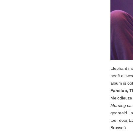
Elephant m
heeft al twe
album is ook
Fanclub, T
Melodieuze 
Morning
sa
gedraaid. 
tour door E
Brussel).