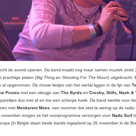
ocht de avond openen. De band maakt nog maar samen muziek sinds 
e prachtige platen (
Big Thing
en
Shooting For The Moon
) uitgebracht.
 al opgenomen. De mooie liedjes van het viertal liggen in de lijn van
T
he
Posies
met een vleugje van
The Byrds
en
Crosby, Stills, Nash &
pareltjes dus met af en toe een scherpe hoek. De band werkte voor de
men met
Meskerem Mees
, een nummer dat veel te weinig op de radio
In november mogen ze het voorprogramma verzorgen voor
Nada Surf
t
uropa (in België staan beide bands ingepland op 26 november in de Bo