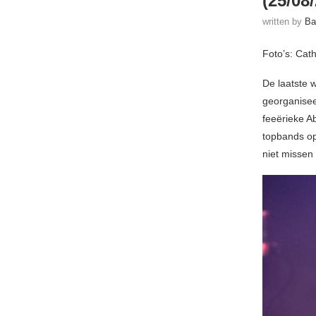
(25/08
written by
Ba
Foto’s: Cat
De laatste 
georganisee
feeërieke A
topbands op
niet missen