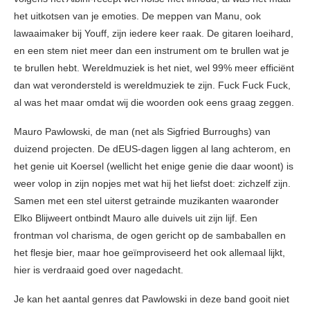
het uitkotsen van je emoties. De meppen van Manu, ook
lawaaimaker bij Youff, zijn iedere keer raak. De gitaren loeihard,
en een stem niet meer dan een instrument om te brullen wat je
te brullen hebt. Wereldmuziek is het niet, wel 99% meer efficiënt
dan wat verondersteld is wereldmuziek te zijn. Fuck Fuck Fuck,
al was het maar omdat wij die woorden ook eens graag zeggen.
Mauro Pawlowski, de man (net als Sigfried Burroughs) van
duizend projecten. De dEUS-dagen liggen al lang achterom, en
het genie uit Koersel (wellicht het enige genie die daar woont) is
weer volop in zijn nopjes met wat hij het liefst doet: zichzelf zijn.
Samen met een stel uiterst getrainde muzikanten waaronder
Elko Blijweert ontbindt Mauro alle duivels uit zijn lijf. Een
frontman vol charisma, de ogen gericht op de sambaballen en
het flesje bier, maar hoe geïmproviseerd het ook allemaal lijkt,
hier is verdraaid goed over nagedacht.
Je kan het aantal genres dat Pawlowski in deze band gooit niet