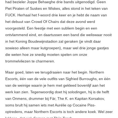
had bezieler Joppe Behaeghe drie bands uitgenodigd. Geen
Piet Piraten of Suskes en Wiskes, alles stond in het teken van
FUCK. Herhaal het f-woord drie keer en je hebt de naam van
het debuut van Crowd Of Chairs dat deze avond werd
voorgesteld. Een feestje met een subliem begin en een
ontvlammend eind, en daartussen een band die weliswaar nooit
in het Koning Boudewijnstadion zal geraken (je vindt daar
sowieso alleen maar kutgroepen), maar wel drie jonge gastjes
die weten hoe ze snedig moeten spelen om onze
trommelvliezen te charmeren.
Maar goed, laten we terugdraaien naar het begin. Northern
Escorts, één van de vele outfits van Sigfried Burroughs, en één
van de weinige waarin je hem met gekleed bovenlijf aan het
werk kan zien. Tegenwoordig doet hij solodingen, hij is de helft
van Onmens, drummer bij Fär, The K. en Kapitan Korsakov,
soms brult hij samen iets met Aurélie op Cocaine Piss-
optredens, maar Northern Escorts is toch andere koek. Wel zeer