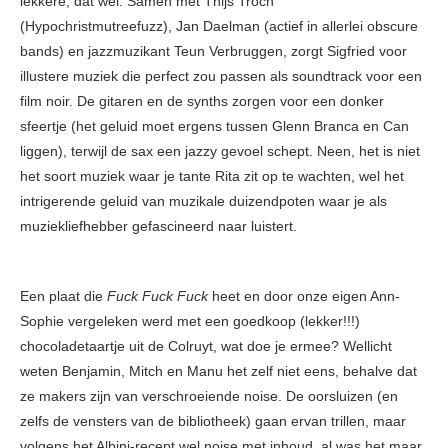
lekkere, dat wel. Samen met Thijs Troch
(Hypochristmutreefuzz), Jan Daelman (actief in allerlei obscure
bands) en jazzmuzikant Teun Verbruggen, zorgt Sigfried voor
illustere muziek die perfect zou passen als soundtrack voor een
film noir. De gitaren en de synths zorgen voor een donker
sfeertje (het geluid moet ergens tussen Glenn Branca en Can
liggen), terwijl de sax een jazzy gevoel schept. Neen, het is niet
het soort muziek waar je tante Rita zit op te wachten, wel het
intrigerende geluid van muzikale duizendpoten waar je als
muziekliefhebber gefascineerd naar luistert.
Een plaat die
Fuck Fuck Fuck
heet en door onze eigen Ann-
Sophie vergeleken werd met een goedkoop (lekker!!!)
chocoladetaartje uit de Colruyt, wat doe je ermee? Wellicht
weten Benjamin, Mitch en Manu het zelf niet eens, behalve dat
ze makers zijn van verschroeiende noise. De oorsluizen (en
zelfs de vensters van de bibliotheek) gaan ervan trillen, maar
volgens het Albini-recept wel noise met inhoud, al was het maar