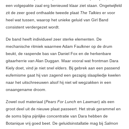
een volgepakte zaal erg benieuwd klaar ziet staan. Ongetwijfeld
zit de zeer goed onthaalde tweede plaat
The Talkies
er voor
heel wat tussen, waarop het unieke geluid van Girl Band
consistent verdergezet wordt.
De band heeft individueel zeer sterke elementen. De
mechanische ritmiek waarmee Adam Faulkner op de drum
beukt, de raspende bas van Daniel Fox en de herkenbare
gitaarherrie van Alan Duggan. Maar vooral wat frontman Dara
Kiely doet, vind je niet snel elders. Bij gebrek aan een passend
eufemisme gaat hij van zagend een gezapig slaapliedje kwelen
naar het uitschreeuwen alsof hij niet wil wegzakken in een
onaangename droom.
Zowel oud materiaal (
Pears For Lunch
en
Lawman
) als een
groot deel uit de nieuwe plaat passeert. Het strak gerammel en
de soms bijna pijnlijke concentratie van Dara hebben de
Botanique vrij goed beet. De geluidsinstallatie mag bij
Salmon