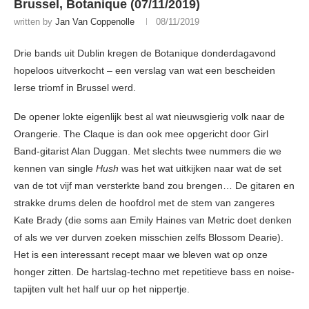
Brussel, Botanique (07/11/2019)
written by
Jan Van Coppenolle
08/11/2019
Drie bands uit Dublin kregen de Botanique donderdagavond
hopeloos uitverkocht – een verslag van wat een bescheiden
Ierse triomf in Brussel werd.
De opener lokte eigenlijk best al wat nieuwsgierig volk naar de
Orangerie. The Claque is dan ook mee opgericht door Girl
Band-gitarist Alan Duggan. Met slechts twee nummers die we
kennen van single
Hush
was het wat uitkijken naar wat de set
van de tot vijf man versterkte band zou brengen… De gitaren en
strakke drums delen de hoofdrol met de stem van zangeres
Kate Brady (die soms aan Emily Haines van Metric doet denken
of als we ver durven zoeken misschien zelfs Blossom Dearie).
Het is een interessant recept maar we bleven wat op onze
honger zitten. De hartslag-techno met repetitieve bass en noise-
tapijten vult het half uur op het nippertje.