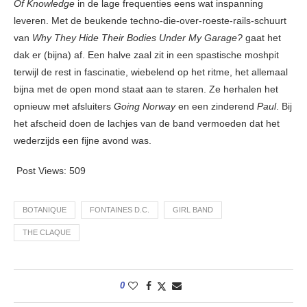
Of Knowledge
in de lage frequenties eens wat inspanning
leveren. Met de beukende techno-die-over-roeste-rails-schuurt
van
Why They Hide Their Bodies Under My Garage?
gaat het
dak er (bijna) af. Een halve zaal zit in een spastische moshpit
terwijl de rest in fascinatie, wiebelend op het ritme, het allemaal
bijna met de open mond staat aan te staren. Ze herhalen het
opnieuw met afsluiters
Going Norway
en een zinderend
Paul
. Bij
het afscheid doen de lachjes van de band vermoeden dat het
wederzijds een fijne avond was.
Post Views:
509
BOTANIQUE
FONTAINES D.C.
GIRL BAND
THE CLAQUE
0