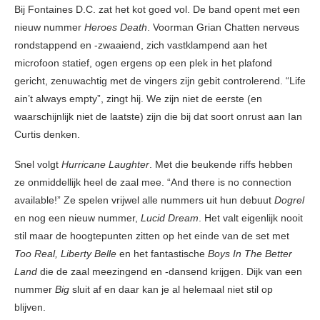
Bij Fontaines D.C. zat het kot goed vol. De band opent met een
nieuw nummer
Heroes Death
. Voorman Grian Chatten nerveus
rondstappend en -zwaaiend, zich vastklampend aan het
microfoon statief, ogen ergens op een plek in het plafond
gericht, zenuwachtig met de vingers zijn gebit controlerend. “Life
ain’t always empty”, zingt hij. We zijn niet de eerste (en
waarschijnlijk niet de laatste) zijn die bij dat soort onrust aan Ian
Curtis denken.
Snel volgt
Hurricane Laughter
. Met die beukende riffs hebben
ze onmiddellijk heel de zaal mee. “And there is no connection
available!” Ze spelen vrijwel alle nummers uit hun debuut
Dogrel
en nog een nieuw nummer,
Lucid Dream
. Het valt eigenlijk nooit
stil maar de hoogtepunten zitten op het einde van de set met
Too Real,
Liberty Belle
en het fantastische
Boys In The Better
Land
die de zaal meezingend en -dansend krijgen. Dijk van een
nummer
Big
sluit af en daar kan je al helemaal niet stil op
blijven.