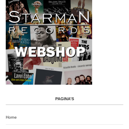
PAGINA’S
Home