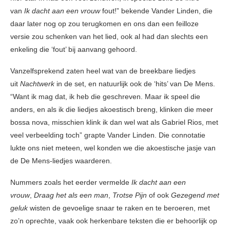
van
Ik dacht aan een vrouw
fout!” bekende Vander Linden, die
daar later nog op zou terugkomen en ons dan een feilloze
versie zou schenken van het lied, ook al had dan slechts een
enkeling die ‘fout’ bij aanvang gehoord.
Vanzelfsprekend zaten heel wat van de breekbare liedjes
uit
Nachtwerk
in de set, en natuurlijk ook de ‘hits’ van De Mens.
“Want ik mag dat, ik heb die geschreven. Maar ik speel die
anders, en als ik die liedjes akoestisch breng, klinken die meer
bossa nova, misschien klink ik dan wel wat als Gabriel Rios, met
veel verbeelding toch” grapte Vander Linden. Die connotatie
lukte ons niet meteen, wel konden we die akoestische jasje van
de De Mens-liedjes waarderen.
Nummers zoals het eerder vermelde
Ik dacht aan een
vrouw
,
Draag het als een man
,
Trotse Pijn
of ook
Gezegend met
geluk
wisten de gevoelige snaar te raken en te beroeren, met
zo’n oprechte, vaak ook herkenbare teksten die er behoorlijk op