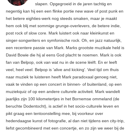
slapen. Opgegroeid in de jaren tachtig en
negentig kan hij een een flinke portie new wave of post punk en
het betere eighties-werk nog steeds smaken, maar je maakt
hem ook blij met sommige grunge-overlevers, de betere indie,
post rock of slow core. Mark luistert ook naar kleinkunst en
singer-songwriters en symfonische rock. Oh, en jazz natuurlijk,
een recentere passie van Mark. Marks grootste muzikale held is
David Bowie die hij al eens God placht te noemen. Mark is ook
fan van Belpop, ook van wat nu in de scene lééft. En er leeft
veel, heel veel. Belpop is 'alive and kicking'. Veel tijd om thuis
naar muziek te luisteren heeft Mark paradoxaal genoeg niet,
vaak te vinden op een concert in binnen- of buitenland, op een
muziekquiz of op een andere culturele activiteit. Mark wandelt
jaarlijks zijn 100 kilometertjes in het Bornemse ommeland (de
beruchte Dodentocht), is actief in het socio-culturele leven en
pikt graag een tentoonstelling mee, bij voorkeur over
hedendaagse kunst of fotografie, al dan niet tijdens een city-trip,
liefst gecombineerd met een concertje, en zo zijn we weer bij de