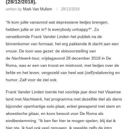
(28/12/2018).
written by
Mark Van Mullem
28/12/2018
“Ik kom jullie vanavond wat depressieve liedjes brengen,
hebben jullie er zin in? Is everybody unhappy?”. Zo
verwelkomde Frank Vander Linden het publiek na de
binnenkomer van formaat, het erg pakkende
Ik dacht aan een
vrouw
. De toon was gezet: de slotvoorstelling van
de
Nachtwerk
-tour, vrijdagavond 28 december 2018 in De
Roma, was er een van troost en mistroost, met liedjes over de
liefde en het leven, vergezeld van heel wat (zelf)relativering en
humor. Zalf voor de ziel ook.
Frank Vander Linden toerde het voorbije jaar door het Vlaamse
land met
Nachtwerk
, het programma met dezelfde titel als diens
bijzonder openhartige solo-plaat, enkel gewapend met stem en
akoestische gitaar, en koos bewust voor De Roma als
eindbestemming. “Ik ben fier hier te mogen spelen, blij dat ik
hier sta. Ik had ook veel zenuwen, ik speelde zelfs de intro