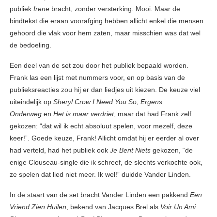
publiek
Irene
bracht, zonder versterking. Mooi. Maar de
bindtekst die eraan voorafging hebben allicht enkel die mensen
gehoord die vlak voor hem zaten, maar misschien was dat wel
de bedoeling.
Een deel van de set zou door het publiek bepaald worden.
Frank las een lijst met nummers voor, en op basis van de
publieksreacties zou hij er dan liedjes uit kiezen. De keuze viel
uiteindelijk op
Sheryl Crow I Need You So
,
Ergens
Onderweg
en
Het is maar verdriet
, maar dat had Frank zelf
gekozen: “dat wil ik echt absoluut spelen, voor mezelf, deze
keer!”. Goede keuze, Frank! Allicht omdat hij er eerder al over
had verteld, had het publiek ook
Je Bent Niets
gekozen, “de
enige Clouseau-single die ik schreef, de slechts verkochte ook,
ze spelen dat lied niet meer. Ik wel!” duidde Vander Linden.
In de staart van de set bracht Vander Linden een pakkend
Een
Vriend Zien Huilen
, bekend van Jacques Brel als
Voir Un Ami