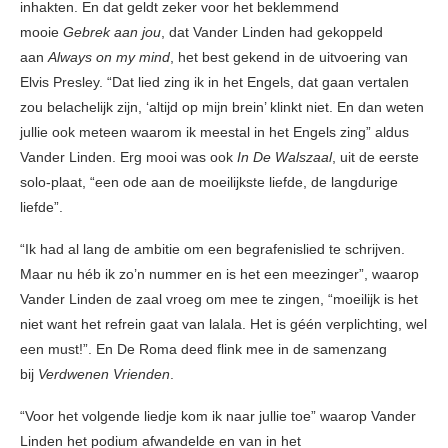
inhakten. En dat geldt zeker voor het beklemmend
mooie
Gebrek aan jou
, dat Vander Linden had gekoppeld
aan
Always on my mind
, het best gekend in de uitvoering van
Elvis Presley. “Dat lied zing ik in het Engels, dat gaan vertalen
zou belachelijk zijn, ‘altijd op mijn brein’ klinkt niet. En dan weten
jullie ook meteen waarom ik meestal in het Engels zing” aldus
Vander Linden. Erg mooi was ook
In De Walszaal
, uit de eerste
solo-plaat, “een ode aan de moeilijkste liefde, de langdurige
liefde”.
“Ik had al lang de ambitie om een begrafenislied te schrijven.
Maar nu héb ik zo’n nummer en is het een meezinger”, waarop
Vander Linden de zaal vroeg om mee te zingen, “moeilijk is het
niet want het refrein gaat van lalala. Het is géén verplichting, wel
een must!”. En De Roma deed flink mee in de samenzang
bij
Verdwenen Vrienden
.
“Voor het volgende liedje kom ik naar jullie toe” waarop Vander
Linden het podium afwandelde en van in het