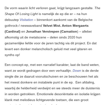
De vorm waarin licht verloren gaat, krijgt langzaam gestalte.
The
Shape Of Losing Light
is namelijk de ep die er – na hun
debuutep
Visitation
– binnenkort aankomt van de Belgische
gothrock-/ newwaveband
Velvet Mist. Anton Mergaerts
(Cardinal)
en
Jonathan Verstrepen (Carnation
) – allebei
afkomstig uit de metalscene – delen sinds 2020 hun
gezamenlijke liefde voor de jaren tachtig via dit project. En dat
levert een donker melancholisch geluid met veel gitaren en
synths op!
Een concept-ep, met een narratief karakter, laat de band weten,
want ze wordt gedragen door een verhaallijn.
Down
is de derde
single die ze daaruit vooruitschuiven en ze beschouwen het als
het meest donkere en instabiele punt in de ep. Een afdaling,
waarbij de helderheid verdwijnt en we steeds meer de duisternis
in worden getrokken. Emotionele desoriëntatie en isolatie krijgen
klank met melodieus lichtgevende toetsen, die een groot