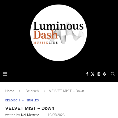
Home
Belgisch
VELVET MIST – Down
BELGISCH
SINGLES
VELVET MIST – Down
written by
Nel Mertens
19/05/2026