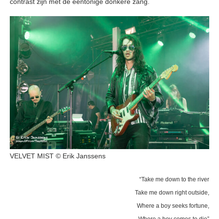
contrast zijn met de eentonige donkere zang.
VELVET MIST © Erik Janssens
“Take me down to the river
Take me down right outside,
Where a boy seeks fortune,
Where a boy comes to die”