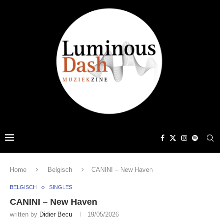
Home
Belgisch
CANINI – New Haven
BELGISCH
SINGLES
CANINI – New Haven
written by
Didier Becu
19/05/2026