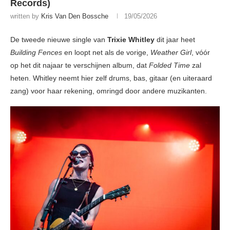
Records)
written by
Kris Van Den Bossche
19/05/2026
De tweede nieuwe single van
Trixie Whitley
dit jaar heet
Building Fences
en loopt net als de vorige,
Weather Girl
, vóór
op het dit najaar te verschijnen album, dat
Folded Time
zal
heten. Whitley neemt hier zelf drums, bas, gitaar (en uiteraard
zang) voor haar rekening, omringd door andere muzikanten.