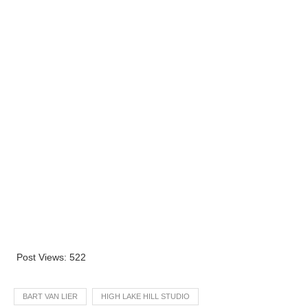
© Jan Van Coppenolle
Post Views:
522
BART VAN LIER
HIGH LAKE HILL STUDIO