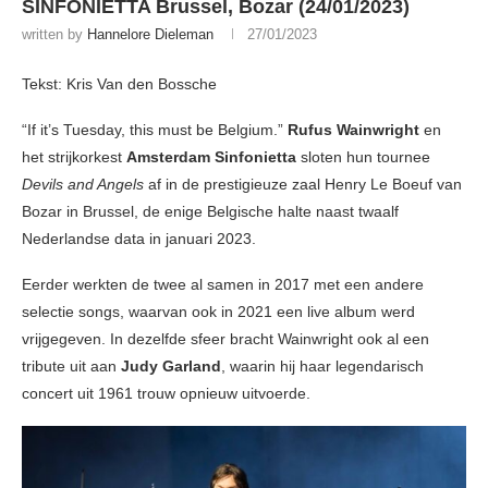
SINFONIETTA Brussel, Bozar (24/01/2023)
written by
Hannelore Dieleman
27/01/2023
Tekst: Kris Van den Bossche
“If it’s Tuesday, this must be Belgium.”
Rufus Wainwright
en
het strijkorkest
Amsterdam Sinfonietta
sloten hun tournee
Devils and Angels
af in de prestigieuze zaal Henry Le Boeuf van
Bozar in Brussel, de enige Belgische halte naast twaalf
Nederlandse data in januari 2023.
Eerder werkten de twee al samen in 2017 met een andere
selectie songs, waarvan ook in 2021 een live album werd
vrijgegeven. In dezelfde sfeer bracht Wainwright ook al een
tribute uit aan
Judy Garland
, waarin hij haar legendarisch
concert uit 1961 trouw opnieuw uitvoerde.