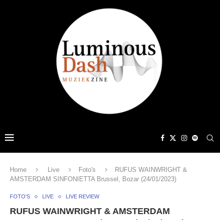
Home
Live
Foto's
RUFUS WAINWRIGHT &
AMSTERDAM SINFONIETTA Brussel, Bozar (24/01/2023)
FOTO'S
LIVE
LIVE REVIEW
RUFUS WAINWRIGHT & AMSTERDAM