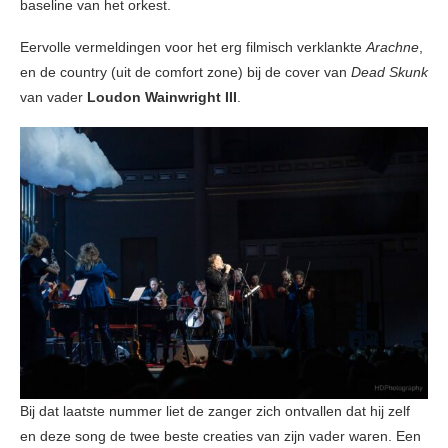
baseline van het orkest.
Eervolle vermeldingen voor het erg filmisch verklankte
Arachne
,
en de country (uit de comfort zone) bij de cover van
Dead Skunk
van vader
Loudon Wainwright III
.
Bij dat laatste nummer liet de zanger zich ontvallen dat hij zelf
en deze song de twee beste creaties van zijn vader waren. Een