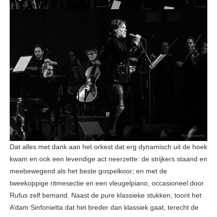
Dat alles met dank aan het orkest dat erg dynamisch uit de hoek
kwam en ook een levendige act neerzette: de strijkers staand en
meebewegend als het beste gospelkoor; en met de
tweekoppige ritmesectie en een vleugelpiano, occasioneel door
Rufus zelf bemand. Naast de pure klassieke stukken, toont het
A’dam Sinfonietta dat het breder dan klassiek gaat, terecht de