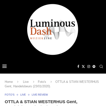
Home
Live
Foto's
OTTLA & STIAN WESTERHUS
Gent, Handelsbeurs (23/01/2020).
FOTO'S
LIVE
LIVE REVIEW
OTTLA & STIAN WESTERHUS Gent,