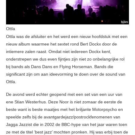
Ottla
Ottla was de afsluiter en het werd een nieuw hoofdstuk met een
nieuw album waarmee het sextet rond Bert Dockx door de
intiemere zalen raast. Omdat niet iedereen Dockx kent,
onderstrepen we dus even fijntjes zijn niet zo onbelangrijke rol
bij bands als Dans Dans en Flying Horseman. Bands die
significant zijn om aan ideevorming te doen over de sound van
Ottla.
De avond werd echter geopend met een set van een uur van
ene Stian Westerhus. Deze Noor is niet zomaar de eerste de
beste want is beste maatjes met het briljante Motorpsycho en
speelde zelfs bij de avantgardejazz/postrockfenomenen van
Jagga Jazzist die in 2002 de BBC-hype van het jaar waren toen
ze met de titel ‘best jazz’ mochten pronken. Hij was erbij toen de