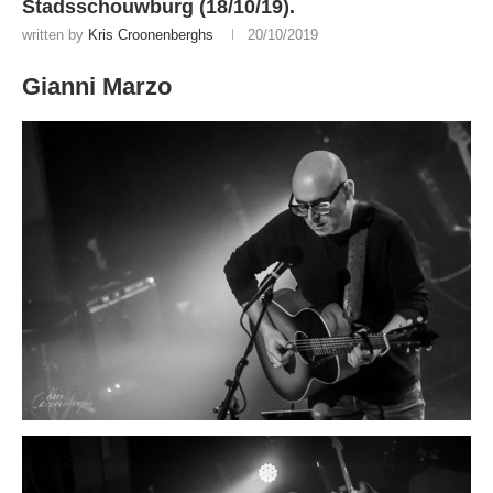
Stadsschouwburg (18/10/19).
written by
Kris Croonenberghs
20/10/2019
Gianni Marzo