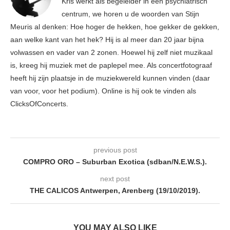
Kris werkt als begeleider in een psychiatrisch
centrum, we horen u de woorden van Stijn
Meuris al denken: Hoe hoger de hekken, hoe gekker de gekken,
aan welke kant van het hek? Hij is al meer dan 20 jaar bijna
volwassen en vader van 2 zonen. Hoewel hij zelf niet muzikaal
is, kreeg hij muziek met de paplepel mee. Als concertfotograaf
heeft hij zijn plaatsje in de muziekwereld kunnen vinden (daar
van voor, voor het podium). Online is hij ook te vinden als
ClicksOfConcerts.
previous post
COMPRO ORO – Suburban Exotica (sdban/N.E.W.S.).
next post
THE CALICOS Antwerpen, Arenberg (19/10/2019).
YOU MAY ALSO LIKE