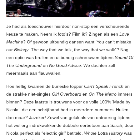
Je had als toeschouwer hierdoor non-stop een verscheurende
keuze te maken. Neem ik foto’s? Film ik? Zingen als een
Love
Machine
? Of gewoon uitbundig dansen want ‘You can’t mistake
our
Biology
. The way that we talk, the way that we walk”? Nog
een optie was brullen en uitbundig schreeuwen tijdens
Sound Of
The Underground
en
No Good Advice
. We dachten zelf
meermaals aan flauwvallen.
Hoe heftig kwamen de burleske topper
Can’t Speak French
en
de strakke niet-singles
Girl Overboard
en
On The Metro
immers
binnen? Deze laatste is trouwens voor de volle 100% ‘Made by
Nicola’, die een schrijfhand had in meerdere nummers. Huilen
dan maar? Jazeker! Zowel van geluk als van ontroering tijdens
het wel erg indrukwekkende dubbele eerbetoon aan Sarah, door
Nicola perfect als “electric girl” betiteld.
Whole Lotta History
was