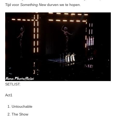
Tijd voor
Something New
durven we te hopen.
SETLIST:
Act1
Untouchable
The Show