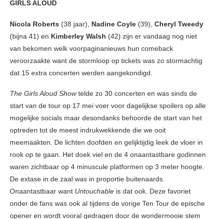
GIRLS ALOUD
Nicola Roberts
(38 jaar),
Nadine Coyle
(39),
Cheryl Tweedy
(bijna 41) en
Kimberley Walsh
(42) zijn er vandaag nog niet
van bekomen welk voorpaginanieuws hun comeback
veroorzaakte want de stormloop op tickets was zo stormachtig
dat 15 extra concerten werden aangekondigd.
The Girls Aloud Show
telde zo 30 concerten en was sinds de
start van de tour op 17 mei voer voor dagelijkse spoilers op alle
mogelijke socials maar desondanks behoorde de start van het
optreden tot de meest indrukwekkende die we ooit
meemaakten. De lichten doofden en gelijktijdig leek de vloer in
rook op te gaan. Het doek viel en de 4 onaantastbare godinnen
waren zichtbaar op 4 minuscule platformen op 3 meter hoogte.
De extase in de zaal was in proportie buitenaards.
Onaantastbaar want
Untouchable
is dat ook. Deze favoriet
onder de fans was ook al tijdens de vorige Ten Tour de epische
opener en wordt vooral gedragen door de wondermooie stem