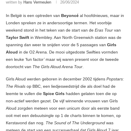
written by
Hans Vermeulen
26/06/2024
In België is een optreden van
Beyoncé
al hoofdnieuws, maar in
Londen spreken ze in andersoortige termen. Het voorbije
weekend stond in het teken van de start van de
Eras Tour
van
Taylor Swift
in Wembley. Aan North Greenwich station was de
spanning dan weer te snijden voor de 5 passages van
Girls
Aloud
in de O2 Arena. De mooi uitgedoste Swifties vormden
een leuke ‘fun factor’ maar wij waren present voor de tweede
doortocht van
The Girls Aloud Arena Tour
.
Girls Aloud werden geboren in december 2002 tijdens
Popstars:
The Rivals
op BBC, een liedjeswedstrijd die als doel had de
leemte te vullen die
Spice Girls
hadden gelaten toen die op
non-actief werden gezet. De vijf winnende vrouwen van Girls
Aloud zorgden meteen voor een unicum door als eerste band
ooit met een debuutsingle op 1 de charts binnen te komen, op
Kerstavond dan nog.
The Sound of The Underground
was
meteen de start van een succesverhaal dat Girls Aloud 7 jaar