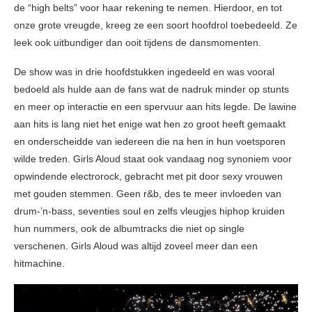
de “high belts” voor haar rekening te nemen. Hierdoor, en tot
onze grote vreugde, kreeg ze een soort hoofdrol toebedeeld. Ze
leek ook uitbundiger dan ooit tijdens de dansmomenten.
De show was in drie hoofdstukken ingedeeld en was vooral
bedoeld als hulde aan de fans wat de nadruk minder op stunts
en meer op interactie en een spervuur aan hits legde. De lawine
aan hits is lang niet het enige wat hen zo groot heeft gemaakt
en onderscheidde van iedereen die na hen in hun voetsporen
wilde treden. Girls Aloud staat ook vandaag nog synoniem voor
opwindende electrorock, gebracht met pit door sexy vrouwen
met gouden stemmen. Geen r&b, des te meer invloeden van
drum-’n-bass, seventies soul en zelfs vleugjes hiphop kruiden
hun nummers, ook de albumtracks die niet op single
verschenen. Girls Aloud was altijd zoveel meer dan een
hitmachine.