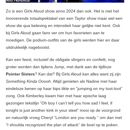
Zo is een Girls Aloud show anno 2024 dan ook. Het is niet het
innoverende totaalspektakel van een Taylor show maar wel een
show die qua beleving en intensiteit haar gelijke niet kent. Ook
bij Girls Aloud gaan fans ver om hun favorieten aan te
moedigen. De podium-outfits van de girls werden hier en daar
uitdrukkelijk nagebootst.
Kan een feest, inclusief de obligate slingers en confetti, nog
groter worden dan tijdens
Jump
, met dank aan de tijdloze
Pointer Sisters
? Kan dat? Bij Girls Aloud kan alles want zij zijn
Something Kinda Ooooh
. Altijd genieten als Nadine met haar
eindeloze benen op haar bips tikte en “jumping on my toot-toot”
zong. Ook Kimberley kwam hier met haar epische laag
gezongen tekstlijn “Oh boy I can’t tell you how sad I feel, if
tonight is just another kink in your steel” mooi op de voorgrond
en natuurlijk vroeg Cheryl “London are you ready “ om dan met
“I shoulda recognized the plan of attack” de boel op te poken.