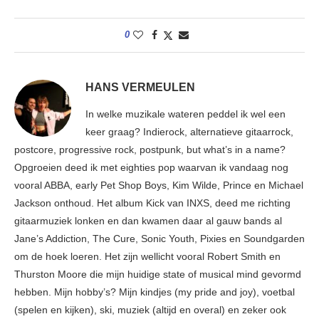
0
HANS VERMEULEN
In welke muzikale wateren peddel ik wel een
keer graag? Indierock, alternatieve gitaarrock,
postcore, progressive rock, postpunk, but what’s in a name?
Opgroeien deed ik met eighties pop waarvan ik vandaag nog
vooral ABBA, early Pet Shop Boys, Kim Wilde, Prince en Michael
Jackson onthoud. Het album Kick van INXS, deed me richting
gitaarmuziek lonken en dan kwamen daar al gauw bands al
Jane’s Addiction, The Cure, Sonic Youth, Pixies en Soundgarden
om de hoek loeren. Het zijn wellicht vooral Robert Smith en
Thurston Moore die mijn huidige state of musical mind gevormd
hebben. Mijn hobby’s? Mijn kindjes (my pride and joy), voetbal
(spelen en kijken), ski, muziek (altijd en overal) en zeker ook