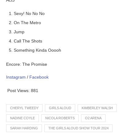
Act3
Sexy! No No No
On The Metro
Jump
Call The Shots
Something Kinda Ooooh
Encore: The Promise
Instagram
/
Facebook
Post Views:
881
CHERYL TWEEDY
GIRLS ALOUD
KIMBERLEY WALSH
NADINE COYLE
NICOLA ROBERTS
O2 ARENA
SARAH HARDING
THE GIRLS ALOUD SHOW TOUR 2024