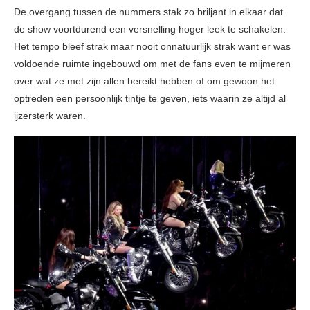
De overgang tussen de nummers stak zo briljant in elkaar dat
de show voortdurend een versnelling hoger leek te schakelen.
Het tempo bleef strak maar nooit onnatuurlijk strak want er was
voldoende ruimte ingebouwd om met de fans even te mijmeren
over wat ze met zijn allen bereikt hebben of om gewoon het
optreden een persoonlijk tintje te geven, iets waarin ze altijd al
ijzersterk waren.