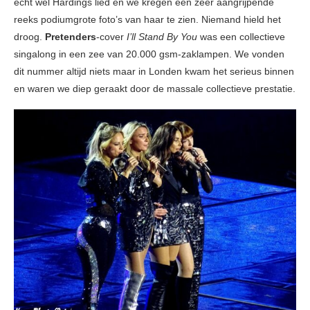
echt wel Hardings lied en we kregen een zeer aangrijpende
reeks podiumgrote foto’s van haar te zien. Niemand hield het
droog.
Pretenders
-cover
I’ll Stand By You
was een collectieve
singalong in een zee van 20.000 gsm-zaklampen. We vonden
dit nummer altijd niets maar in Londen kwam het serieus binnen
en waren we diep geraakt door de massale collectieve prestatie.