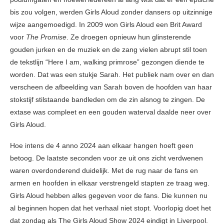
bis zou volgen, werden Girls Aloud zonder dansers op uitzinnige
wijze aangemoedigd. In 2009 won Girls Aloud een Brit Award
voor
The Promise
. Ze droegen opnieuw hun glinsterende
gouden jurken en de muziek en de zang vielen abrupt stil toen
de tekstlijn “Here I am, walking primrose” gezongen diende te
worden. Dat was een stukje Sarah. Het publiek nam over en dan
verscheen de afbeelding van Sarah boven de hoofden van haar
stokstijf stilstaande bandleden om de zin alsnog te zingen. De
extase was compleet en een gouden waterval daalde neer over
Girls Aloud.
Hoe intens de 4 anno 2024 aan elkaar hangen hoeft geen
betoog. De laatste seconden voor ze uit ons zicht verdwenen
waren overdonderend duidelijk. Met de rug naar de fans en
armen en hoofden in elkaar verstrengeld stapten ze traag weg.
Girls Aloud hebben alles gegeven voor de fans. Die kunnen nu
al beginnen hopen dat het verhaal niet stopt. Voorlopig doet het
dat zondag als The Girls Aloud Show 2024 eindigt in Liverpool.