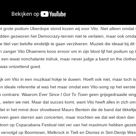
het grote podium Uberdope stond kozen wij voor Vito. Niet alleen omdat 
den gezworen het Democrazy-terrein niet te verlaten, maar ook omdat
 titel van belofte eindelijk te gaan verzilveren. Muziek die ideaal bij di
n zanger Vito Dhaenens koos ervoor om in zijn bloot lijf het podium op 
 een iewat nonchalante indruk, maar never judge a band on the clothe
 was ontzettend goed.
ijk om Vito in een muzikaal hokje te duwen. Hoeft ook niet, maar toch i
 ideale referentie al was het maar omdat een Vito-song op het eerst
au contraire. Waarom
Ever Since I Got To Town
geen grijsgedraaide sing
 weten we niet. Maar dat succes komt, want Vito heeft alles in zich om 
Niet in het minst door showbeest Mauro Bentein die de band dat tikkeltj
even geen sterren aan concerten, maar mochten we dat wel doen dan 
toon op Copacabana Festival niet ver van het maximum hebben gezet
vervolgd op Boomtown, Melkrock in Tielt en Dioniss in Sint-Denijs Wes