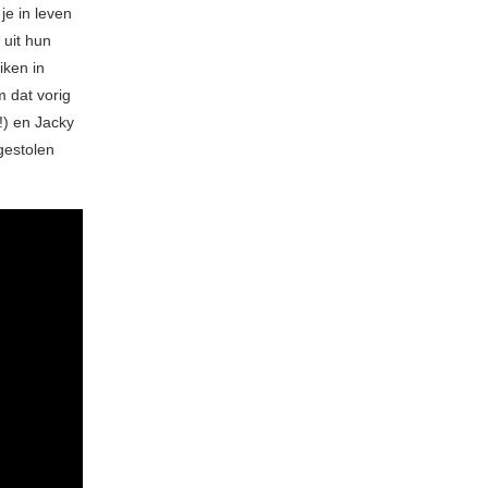
je in leven
uit hun
iken in
 dat vorig
!) en Jacky
gestolen