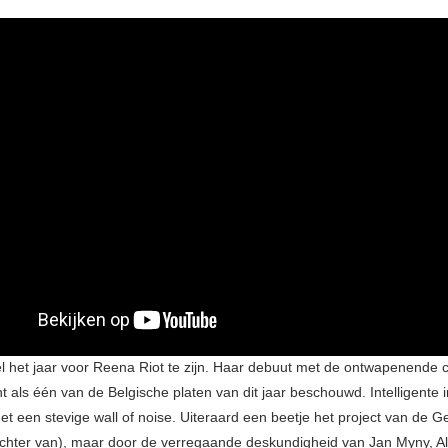
wel het jaar voor Reena Riot te zijn. Haar debuut met de ontwapenende c
t als één van de Belgische platen van dit jaar beschouwd. Intelligente i
et een stevige wall of noise. Uiteraard een beetje het project van de 
chter van), maar door de verregaande deskundigheid van Jan Myny, A