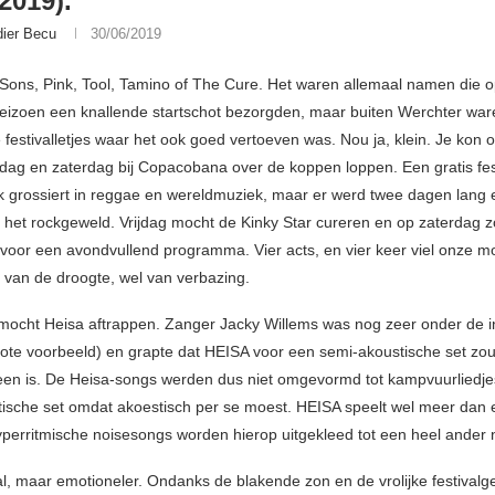
2019).
dier Becu
30/06/2019
Sons, Pink, Tool, Tamino of The Cure. Het waren allemaal namen die 
lseizoen een knallende startschot bezorgden, maar buiten Werchter ware
 festivalletjes waar het ook goed vertoeven was. Nou ja, klein. Je kon 
ijdag en zaterdag bij Copacobana over de koppen loppen. Een gratis fes
k grossiert in reggae en wereldmuziek, maar er werd twee dagen lang
het rockgeweld. Vrijdag mocht de Kinky Star cureren en op zaterdag 
oor een avondvullend programma. Vier acts, en vier keer viel onze m
r van de droogte, wel van verbazing.
 mocht Heisa aftrappen. Zanger Jacky Willems was nog zeer onder de 
rote voorbeeld) en grapte dat HEISA voor een semi-akoustische set zou
 geen is. De Heisa-songs werden dus niet omgevormd tot kampvuurliedjes
ische set omdat akoestisch per se moest. HEISA speelt wel meer dan 
yperritmische noisesongs worden hierop uitgekleed tot een heel ander 
l, maar emotioneler. Ondanks de blakende zon en de vrolijke festivalg