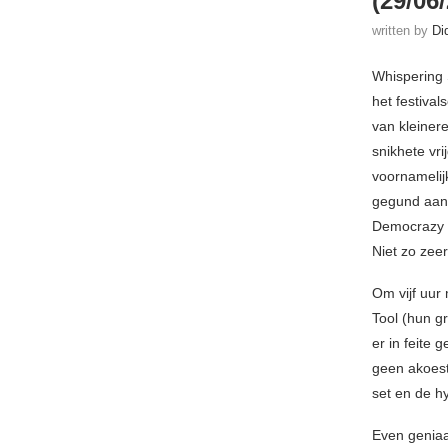
(29/06/
written by
Di
Whispering 
het festiva
van kleinere
snikhete vr
voornamelij
gegund aan 
Democrazy v
Niet zo zee
Om vijf uur
Tool (hun g
er in feite
geen akoest
set en de h
Even geniaa