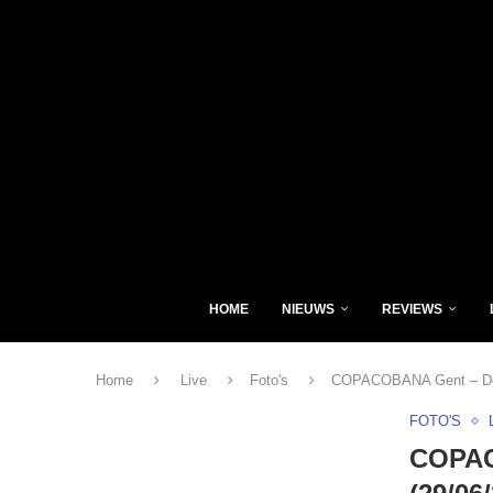
HOME
NIEUWS
REVIEWS
Home
Live
Foto's
COPACOBANA Gent – Dem
FOTO'S
COPAC