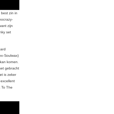
best zin in
mocrazy-
ant zijn
nky set
hard
/ex-Soulwax)
 kan komen.
set gebracht
et is zeker
 excellent
k To The