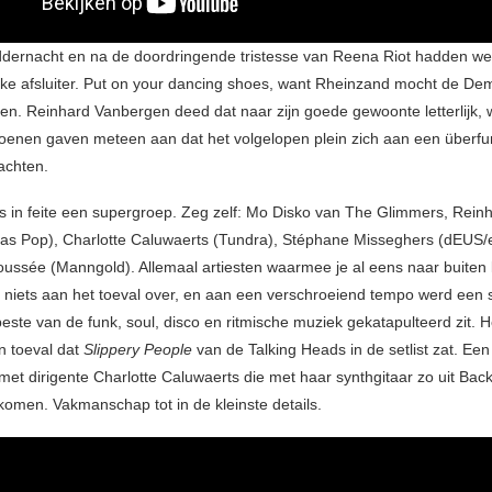
dernacht en na de doordringende tristesse van Reena Riot hadden we 
ijke afsluiter. Put on your dancing shoes, want Rheinzand mocht de De
ten. Reinhard Vanbergen deed dat naar zijn goede gewoonte letterlijk, w
enen gaven meteen aan dat het volgelopen plein zich aan een überfu
achten.
s in feite een supergroep. Zeg zelf: Mo Disko van The Glimmers, Rein
Das Pop), Charlotte Caluwaerts (Tundra), Stéphane Misseghers (dEUS
ussée (Manngold). Allemaal artiesten waarmee je al eens naar buiten
t niets aan het toeval over, en aan een verschroeiend tempo werd een 
este van de funk, soul, disco en ritmische muziek gekatapulteerd zit. H
n toeval dat
Slippery People
van de Talking Heads in de setlist zat. Een
met dirigente Charlotte Caluwaerts die met haar synthgitaar zo uit Bac
komen. Vakmanschap tot in de kleinste details.