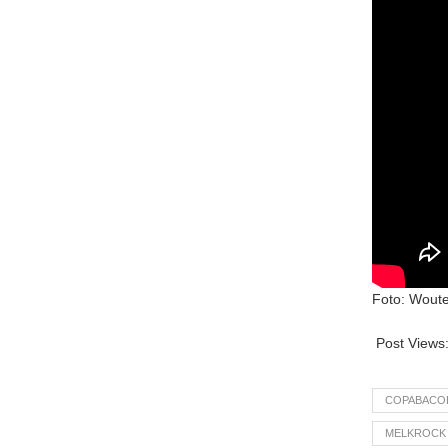
Foto: Woute
Post Views
COPABACO
MELKROCK