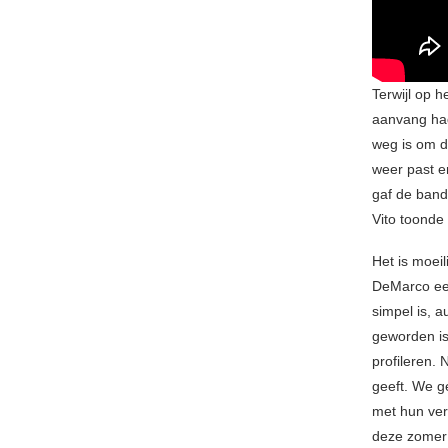
Terwijl op 
aanvang had
weg is om de
weer past e
gaf de band
Vito toonde
Het is moeil
DeMarco een
simpel is, 
geworden is,
profileren. 
geeft. We g
met hun ver
deze zomer 