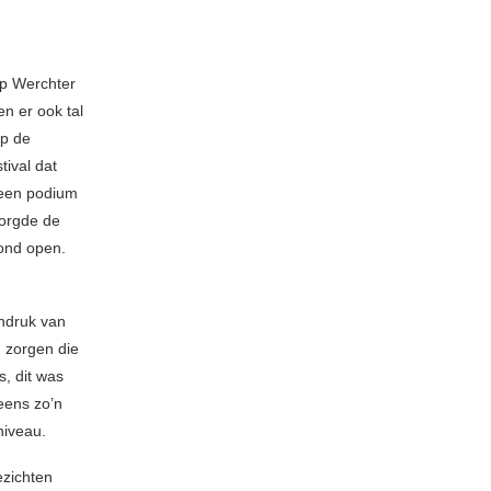
op Werchter
n er ook tal
op de
tival dat
 een podium
zorgde de
ond open.
indruk van
 zorgen die
, dit was
eens zo’n
niveau.
ezichten