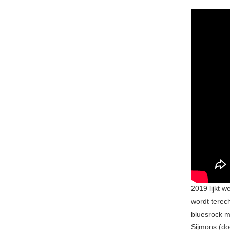
2019 lijkt 
wordt terech
bluesrock m
Sijmons (do