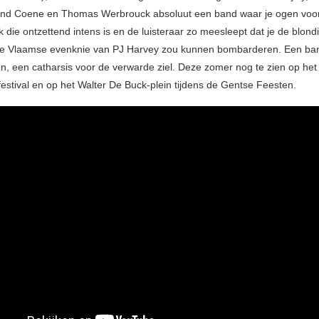
nd Coene en Thomas Werbrouck absoluut een band waar je ogen voor 
 die ontzettend intens is en de luisteraar zo meesleept dat je de blond
de Vlaamse evenknie van PJ Harvey zou kunnen bombarderen. Een ban
n, een catharsis voor de verwarde ziel. Deze zomer nog te zien op het
estival en op het Walter De Buck-plein tijdens de Gentse Feesten.