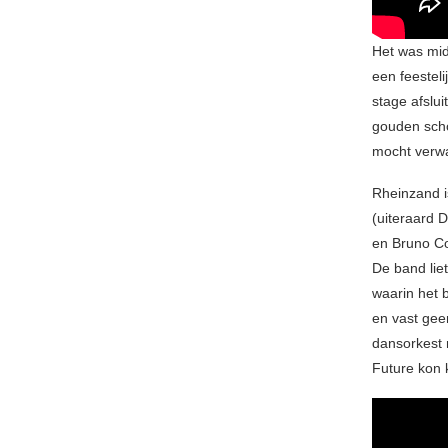
Het was mid
een feestel
stage afslui
gouden scho
mocht verw
Rheinzand i
(uiteraard 
en Bruno Co
De band lie
waarin het b
en vast gee
dansorkest 
Future kon 