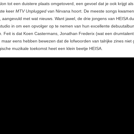
on tot een duistere plaats omgetoverd, een gevoel dat je ook krijgt als 
ste keer
MTV Unplugged
van Nirvana hoort. De meeste songs kwamen 
t, aangevuld met wat nieuws. Want jawel, de drie jongens van HEISA du
studio in om een opvolger op te nemen van hun excellente debuutalbum
m. Feit is dat Koen Castermans, Jonathan Frederix (wat een drumtalent
 maar eens hebben bewezen dat de lofwoorden van talrijke zines niet 
lgische muzikale toekomst heet een klein beetje HEISA.