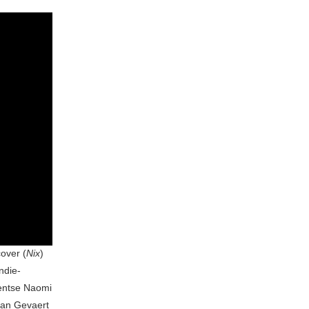
over (
Nix
)
ndie-
Gentse Naomi
lan Gevaert