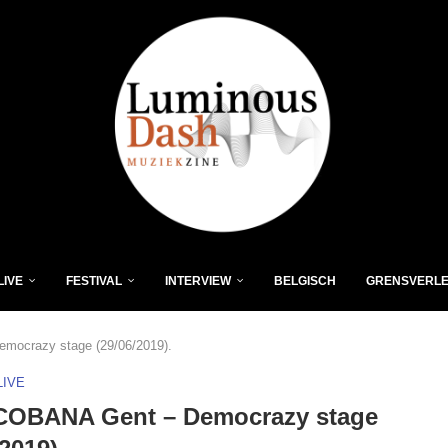
LIVE
FESTIVAL
INTERVIEW
BELGISCH
GRENSVERL
ocrazy stage (29/06/2019).
LIVE
OBANA Gent – Democrazy stage