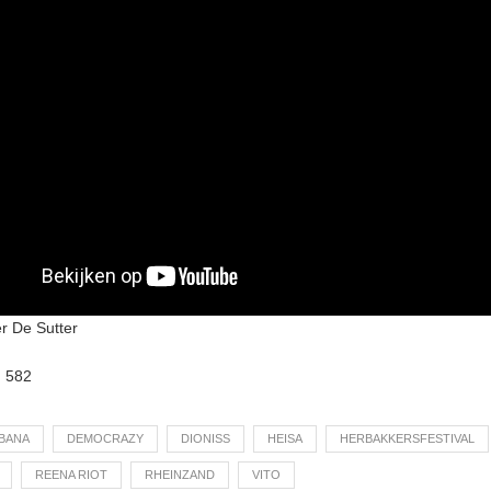
r De Sutter
:
582
BANA
DEMOCRAZY
DIONISS
HEISA
HERBAKKERSFESTIVAL
REENA RIOT
RHEINZAND
VITO