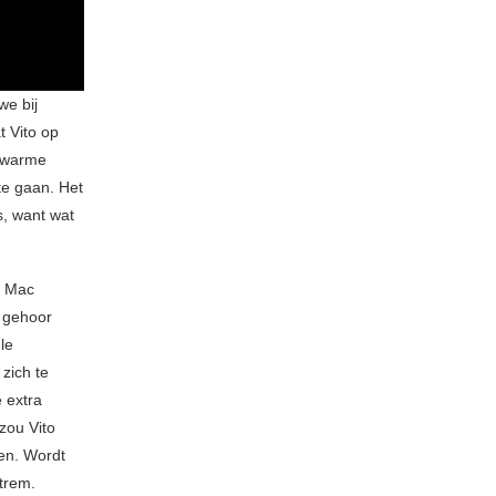
we bij
 Vito op
t warme
te gaan. Het
s, want wat
s Mac
e gehoor
le
zich te
e extra
zou Vito
en. Wordt
trem.