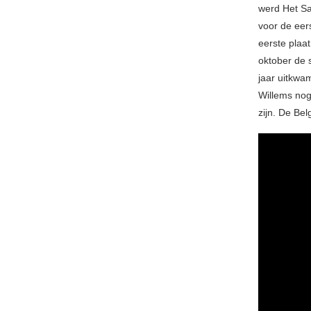
werd Het Sal
voor de eer
eerste plaa
oktober de 
jaar uitkwa
Willems nog
zijn. De Be