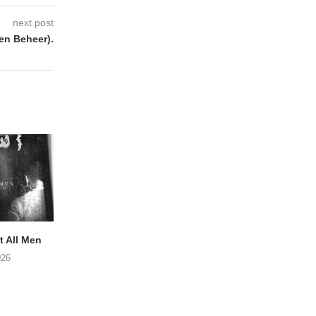
next post
en Beheer).
 All Men
Postuum album van MATT
NOAH TATE – Boy
WATTS op komst
026
06/08/2026
06/08/2026