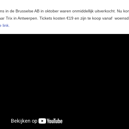
ens in de Brusselse AB in oktober waren onmiddellijk uitverkocht. Nu ko
ar Trix in Antwerpen. Tickets kosten €19 en zijn te koop vanaf woensd
 link.