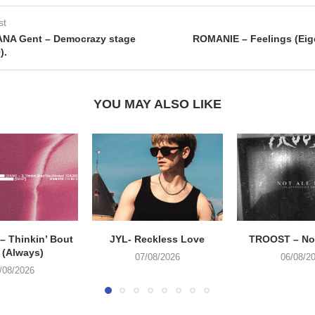
st
A Gent – Democrazy stage
ROMANIE – Feelings (Eig
).
YOU MAY ALSO LIKE
 Thinkin’ Bout
JYL- Reckless Love
TROOST – Not
 (Always)
07/08/2026
06/08/2
/08/2026