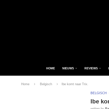
HOME
NIEUWS
REVIEWS
Home
Belgisch
Ibe komt naar Trix.
BELGISCH
Ibe ko
written by
Ba