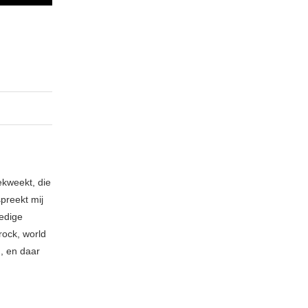
ekweekt, die
spreekt mij
ledige
rock, world
n, en daar