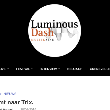
LIVE
FESTIVAL
INTERVIEW
BELGISCH
GRENSVERL
NIEUWS
mt naar Trix.
rt Verlent
30/06/2019