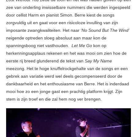
zee van onderling inwisselbare nummers die werden ingespeeld
door cellist Harm en pianist Simon. Berre kiest de songs
zorgvuldig uit en gaat voor een risicoloze invulling van zijn
imposante zwangkwaliteiten. Het naar ‘
No Sound But The Wind’
neigende optreden sloeg absoluut aan maar kon de
spanningsboog niet vasthouden.
Let Me Go
kon op
herkenningsapplaus rekenen en het was mooi om zien hoe de
eerste rij breed glunderend de tekst van
Say My Name
meezong. Het te hoge knuffelrockgehalte van de songs en een
gebrek aan variatie werd wel deels gecompenseerd door de
dankbaarheid en het enthousiasme van Berre. Het is inderdaad
mooi hoe zo een jonge gast een prachtig platform krijgt. Zijn
stem is zijn troef en die zal hem nog ver brengen.