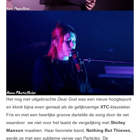
Het nog niet uitgebrachte
Dear God
was een nieuw hoogtepunt
en klonk bijna even geniaal als de gelijknamige
XTC
-klassieker.
Fris en met een heerlijke groove dartelde de song door de set
waardoor we niet voor het laatst de vergelijking met
Shirley
Manson
maakten. Haar favoriete band,
Nothing But Thieves
,
eerde ze met een sublieme versie van
Particles
. De