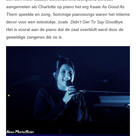
aangemeten als Charlotte op piano het erg fraaie
As Good As
Them
speelde en zong. Sommige pianosongs waren het intieme
decor voor een solostukje, zoals
Didn’t Get To Say Goodbye
.
Het is vooral aan de piano dat de zaal overbluft werd door de
geweldige zangeres die ze is.