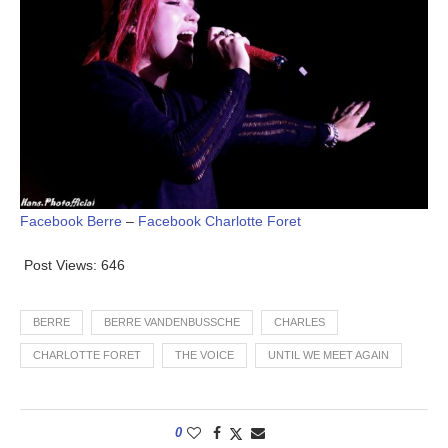
Facebook Berre
–
Facebook Charlotte Foret
Post Views:
646
BERRE
BERRE VANDENBUSSCHE
CHARLES
CHARLOTTE FORET
THE VOICE
UNTIL WE MEET AGAIN
0