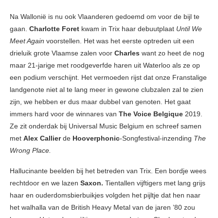
Na Wallonië is nu ook Vlaanderen gedoemd om voor de bijl te
gaan.
Charlotte Foret
kwam in Trix haar debuutplaat
Until We
Meet Again
voorstellen. Het was het eerste optreden uit een
drieluik grote Vlaamse zalen voor
Charles
want zo heet de nog
maar 21-jarige met roodgeverfde haren uit Waterloo als ze op
een podium verschijnt. Het vermoeden rijst dat onze Franstalige
landgenote niet al te lang meer in gewone clubzalen zal te zien
zijn, we hebben er dus maar dubbel van genoten. Het gaat
immers hard voor de winnares van
The Voice Belgique
2019.
Ze zit onderdak bij Universal Music Belgium en schreef samen
met
Alex Callier
de
Hooverphonic
-Songfestival-inzending
The
Wrong Place.
Hallucinante beelden bij het betreden van Trix. Een bordje wees
rechtdoor en we lazen
Saxon.
Tientallen vijftigers met lang grijs
haar en ouderdomsbierbuikjes volgden het pijltje dat hen naar
het walhalla van de British Heavy Metal van de jaren ’80 zou