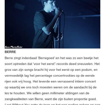
BERRE
Berre zingt inderdaad ‘Berregoed’ en het was zo een beetje het
soort optreden dat ‘voor het eerst”-records deed sneuvelen. Het
gros van zijn songs bracht hij voor het eerst op een podum, en
vermoedelijk lag het percentage concertrookies op de eerste
rijen ook vrij hoog. Het leverde een verrassend intiem concert
op waarbij we ons toch moesten weren om de aandacht bij de
les te houden. We willen geen millimeter afdingen van de
zangkwaliteiten van Berre, want die zijn buiten proportie goed.
Lost Without You
zette de toon en het was nadien golven op een