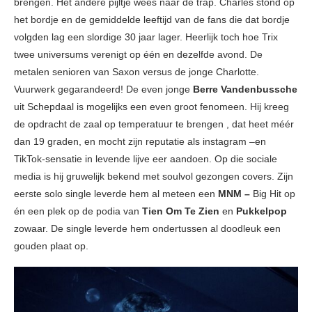
brengen. Het andere pijltje wees naar de trap. Charles stond op
het bordje en de gemiddelde leeftijd van de fans die dat bordje
volgden lag een slordige 30 jaar lager. Heerlijk toch hoe Trix
twee universums verenigt op één en dezelfde avond. De
metalen senioren van Saxon versus de jonge Charlotte.
Vuurwerk gegarandeerd! De even jonge
Berre Vandenbussche
uit Schepdaal is mogelijks een even groot fenomeen. Hij kreeg
de opdracht de zaal op temperatuur te brengen , dat heet méér
dan 19 graden, en mocht zijn reputatie als instagram –en
TikTok-sensatie in levende lijve eer aandoen. Op die sociale
media is hij gruwelijk bekend met soulvol gezongen covers. Zijn
eerste solo single leverde hem al meteen een
MNM –
Big Hit op
én een plek op de podia van
Tien Om Te Zien
en
Pukkelpop
zowaar. De single leverde hem ondertussen al doodleuk een
gouden plaat op.