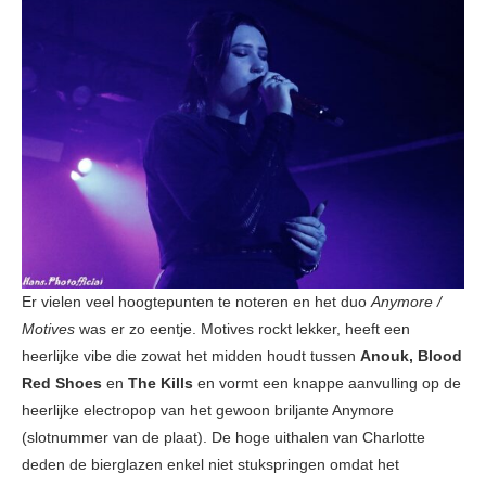
Er vielen veel hoogtepunten te noteren en het duo
Anymore /
Motives
was er zo eentje. Motives rockt lekker, heeft een
heerlijke vibe die zowat het midden houdt tussen
Anouk, Blood
Red Shoes
en
The Kills
en vormt een knappe aanvulling op de
heerlijke electropop van het gewoon briljante Anymore
(slotnummer van de plaat). De hoge uithalen van Charlotte
deden de bierglazen enkel niet stukspringen omdat het