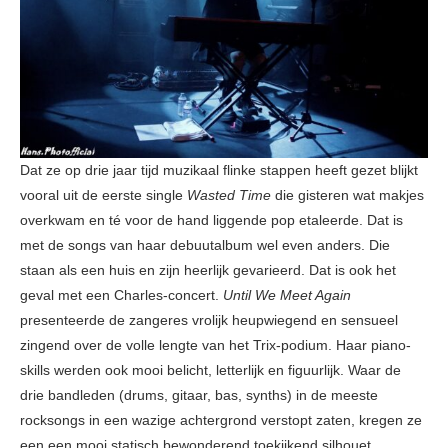
Dat ze op drie jaar tijd muzikaal flinke stappen heeft gezet blijkt
vooral uit de eerste single
Wasted Time
die gisteren wat makjes
overkwam en té voor de hand liggende pop etaleerde. Dat is
met de songs van haar debuutalbum wel even anders. Die
staan als een huis en zijn heerlijk gevarieerd. Dat is ook het
geval met een Charles-concert.
Until We Meet Again
presenteerde de zangeres vrolijk heupwiegend en sensueel
zingend over de volle lengte van het Trix-podium. Haar piano-
skills werden ook mooi belicht, letterlijk en figuurlijk. Waar de
drie bandleden (drums, gitaar, bas, synths) in de meeste
rocksongs in een wazige achtergrond verstopt zaten, kregen ze
een een mooi statisch bewonderend toekijkend silhouet