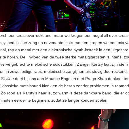
ich een crossoverrockband, maar we kregen een nogal all over-cross
psychedelische zang en navenante instrumenten kregen we een mix va
trial, rap en metal met een elektronische synth-insteek in een uitgespr
r te horen. De invloed van de twee sterke metalgitartisten is intens, zo
t verve gebrachte melodische solostukken. Zanger Kärtsy laat zijn stem i
en in zowel pittige raps, melodische zanglijnen als stevig doorrockend.
s
Skyline
doet hij ons aan Maurice Engelen met Praga Khan denken, terw
rij klassieke metalsound klonk en de heren zonder problemen in rapmo
 Zo rood als Kärsty’s haar is, zo warm is deze dankbare band, die er 
 minuten eerder te beginnen, zodat ze langer konden spelen.