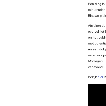
Eén ding is
teleurstelde
Blauwe plek
Afsluiten de
overvol liet
en het publ
met potenti
en een dolg
micro in zi
Morregen
… 
vanavond!
Bekijk
hier
h