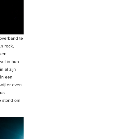
overband te
n rock,
oken
wel in hun
n al zijn
 In een
ijl er even
dus
op stond om