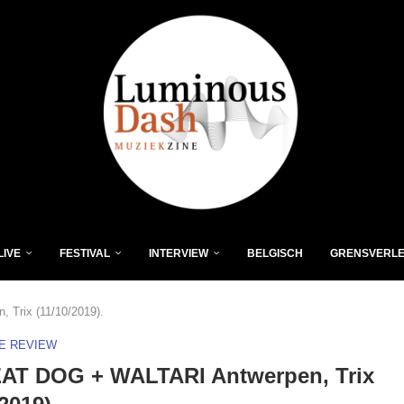
LIVE
FESTIVAL
INTERVIEW
BELGISCH
GRENSVERL
Trix (11/10/2019).
VE REVIEW
AT DOG + WALTARI Antwerpen, Trix