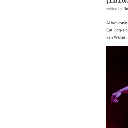
(11/10/
written by
Ne
Al het koni
Eat Dog-a
van Waltari.