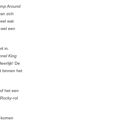
ump Around
van zich
eel wat
 wel een
t in.
nnel King
eerlijk! De
t binnen het
of het een
Rocky
-rol
e komen