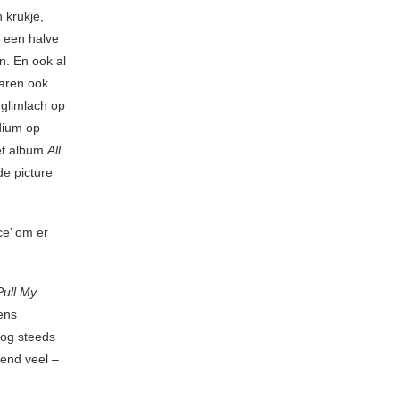
 krukje,
d een halve
n. En ook al
jaren ook
glimlach op
odium op
het album
All
de picture
ce’ om er
Pull My
ens
nog steeds
lend veel –