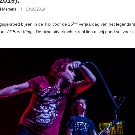
2019).
l Mertens
13/10/2019
ste
ngsgebroed bijeen in de Trix voor de 25
verjaardag van het legendar
lbum
All Boro Kings
! De bijna uitverkochte zaal liep al vrij goed vol voor