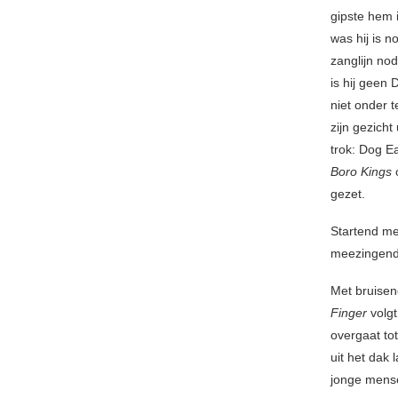
gipste hem 
was hij is 
zanglijn no
is hij geen
niet onder 
zijn gezicht
trok: Dog E
Boro Kings
gezet.
Startend m
meezingend 
Met bruisen
Finger
volg
overgaat tot
uit het dak
jonge mense