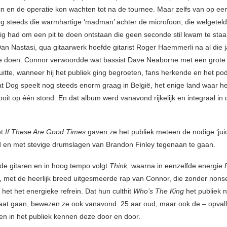
in en de operatie kon wachten tot na de tournee. Maar zelfs van op een
nog steeds die warmhartige ‘madman’ achter de microfoon, die welgetel
dig had om een pit te doen ontstaan die geen seconde stil kwam te staa
 Dan Nastasi, qua gitaarwerk hoefde gitarist Roger Haemmerli na al die 
te doen. Connor verwoordde wat bassist Dave Neaborne met een grote 
 uitte, wanneer hij het publiek ging begroeten, fans herkende en het p
at Dog speelt nog steeds enorm graag in België, het enige land waar 
ooit op één stond. En dat album werd vanavond rijkelijk en integraal in 
et
If These Are Good Times
gaven ze het publiek meteen de nodige ‘jui
en met stevige drumslagen van Brandon Finley tegenaan te gaan.
de gitaren en in hoog tempo volgt
Think,
waarna in eenzelfde energie
t, met de heerlijk breed uitgesmeerde rap van Connor, die zonder nons
 het het energieke refrein. Dat hun culthit
Who’s The King
het publiek 
 laat gaan, bewezen ze ook vanavond. 25 aar oud, maar ook de – opval
n in het publiek kennen deze door en door.