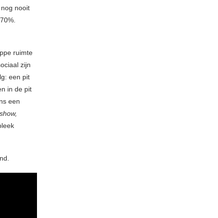
 nog nooit
 170%.
appe ruimte
ciaal zijn
g: een pit
 in de pit
ens een
show,
bleek
nd.