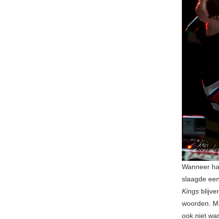
Wanneer har
slaagde een
Kings
blijve
woorden. M
ook niet wa