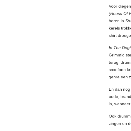
Voor diegen
(House Of 
horen in
Str
kerels trokk
shirt droeg
In The Dog
Grimmig ste
terug: drum
saxofoon kr
genre een z
En dan nog
oude, brand
in, wanneer
Ook drummer
zingen en d