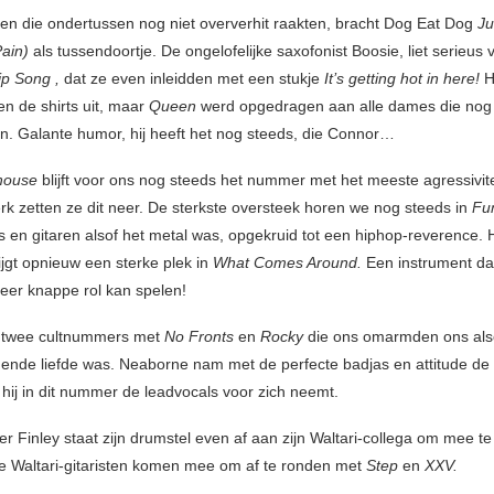
en die ondertussen nog niet oververhit raakten, bracht Dog Eat Dog
J
Pain)
als tussendoortje. De ongelofelijke saxofonist Boosie, liet serieus 
ip Song ,
dat ze even inleidden met een stukje
It’s getting hot in here!
H
en de shirts uit, maar
Queen
werd opgedragen aan alle dames die nog
en. Galante humor, hij heeft het nog steeds, die Connor…
house
blijft voor ons nog steeds het nummer met het meeste agressivitei
rk zetten ze dit neer. De sterkste oversteek horen we nog steeds in
Fu
s en gitaren alsof het metal was, opgekruid tot een hiphop-reverence. H
ijgt opnieuw een sterke plek in
What Comes Around.
Een instrument da
eer knappe rol kan spelen!
 twee cultnummers met
No Fronts
en
Rocky
die ons omarmden ons als
ende liefde was. Neaborne nam met de perfecte badjas en attitude de
 hij in dit nummer de leadvocals voor zich neemt.
 Finley staat zijn drumstel even af aan zijn Waltari-collega om mee t
e Waltari-gitaristen komen mee om af te ronden met
Step
en
XXV.