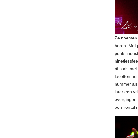
Ze noemen z
horen. Met 
punk, indus
ninetiessfee
riffs als me
facetten hor
nummer al
later een v
overgingen.
een tiental