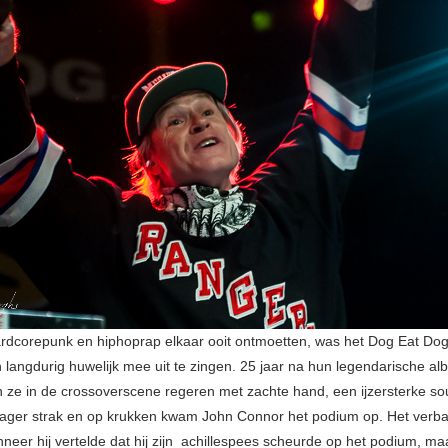
dcorepunk en hiphoprap elkaar ooit ontmoetten, was het Dog Eat Dog 
 langdurig huwelijk mee uit te zingen. 25 jaar na hun legendarische a
n ze in de crossoverscene regeren met zachte hand, een ijzersterke s
ager strak en op krukken kwam John Connor het podium op. Het verb
nneer hij vertelde dat hij zijn achillespees scheurde op het podium, ma