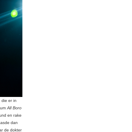
die er in
lbum
All Boro
ound en rake
aasde dan
ar de dokter