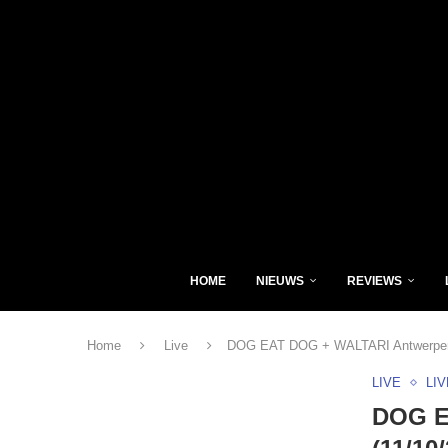
HOME
NIEUWS
REVIEWS
Home
Live
DOG EAT DOG + WALTARI Antwerpen, 
LIVE
LI
DOG E